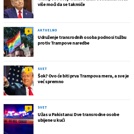
više moći da se takmiče
AKTUELNO
6
Udruženje transrodnih osoba podnosi tužbu
protiv Trampove naredbe
SVET
1
Šok? Ovo će biti prva Trampova mera, a sve je
već spremno
SVET
0
Užas u Pakistanu: Dve transrodne osobe
ubijene u kući