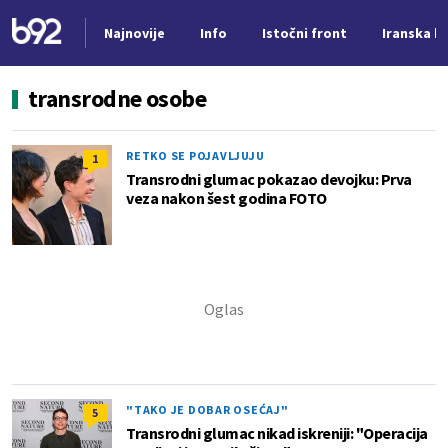
Najnovije
Info
Istočni front
Iranska kr
Nova vest
transrodne osobe
RETKO SE POJAVLJUJU
1
Transrodni glumac pokazao devojku: Prva
veza nakon šest godina FOTO
"TAKO JE DOBAR OSEĆAJ"
5
Transrodni glumac nikad iskreniji: "Operacija