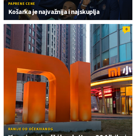
PAPRENE CENE
Košarka je najvažnija i najskuplja
0
RANIJE OD OČEKIVANOG