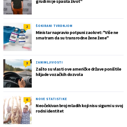
grudi mi je spasila život"
ŠOKIRANI TVRDNJOM
2
Ministar napravio potpuni zaokret: "Više ne
smatram da su transrodne žene žene"
ZANIMLJIVOSTI
3
Zašto su vlasti ove američke države poništile
hiljade vozačkih dozvola
NOVE STATISTIKE
0
Neočekivan broj mladih koji nisu sigurni u svoj
rodni identitet