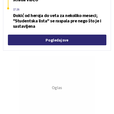
17:26
Đokić od heroja do veta za nekoliko meseci;
"Studentska lista" se raspala pre nego što je i
sastavljena
Pogledaj sve