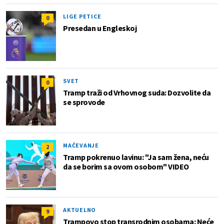
LIGE PETICE
0
Presedan u Engleskoj
SVET
0
Tramp traži od Vrhovnog suda: Dozvolite da
se sprovode
MAČEVANJE
2
Tramp pokrenuo lavinu: "Ja sam žena, neću
da se borim sa ovom osobom" VIDEO
AKTUELNO
9
Trampovo stop transrodnim osobama: Neće