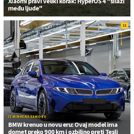
Xiaomi pravi veliki korak: HyperOS 4 "silazi
među ljude"
11
IZ MINHENA SAMO EV
BMW krenuo u novu eru: Ovaj model ima
domet preko 900 km i ozbiljno preti Tesli