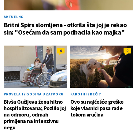
AKTUELNO
Britni Spirs slomljena - otkrila šta joj je rekao
sin: "Osećam da sam podbacila kao majka"
0
0
PROVELA 17 GODINA U ZATVORU
KAKO IH IZBEĆI?
Bivša Gučijeva žena hitno
Ovo su najčešće greške
hospitalizovana; Pozlilo joj
koje vlasnici pasa rade
na odmoru, odmah
tokom vrućina
primljena na intenzivnu
negu