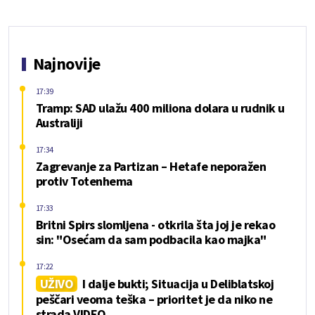
Najnovije
17:39
Tramp: SAD ulažu 400 miliona dolara u rudnik u
Australiji
17:34
Zagrevanje za Partizan – Hetafe neporažen
protiv Totenhema
17:33
Britni Spirs slomljena - otkrila šta joj je rekao
sin: "Osećam da sam podbacila kao majka"
17:22
UŽIVO
I dalje bukti; Situacija u Deliblatskoj
peščari veoma teška – prioritet je da niko ne
strada VIDEO