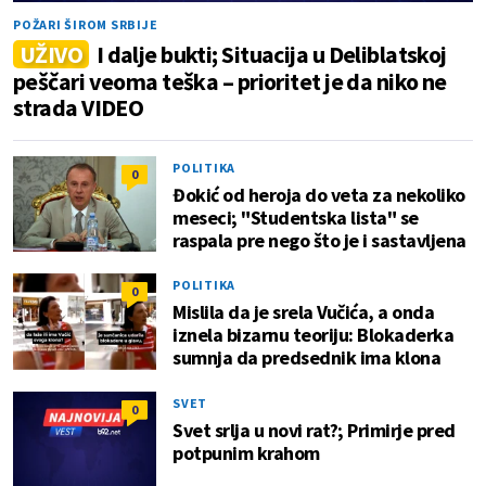
POŽARI ŠIROM SRBIJE
UŽIVO
I dalje bukti; Situacija u Deliblatskoj
peščari veoma teška – prioritet je da niko ne
strada VIDEO
POLITIKA
0
Đokić od heroja do veta za nekoliko
meseci; "Studentska lista" se
raspala pre nego što je i sastavljena
POLITIKA
0
Mislila da je srela Vučića, a onda
iznela bizarnu teoriju: Blokaderka
sumnja da predsednik ima klona
SVET
0
Svet srlja u novi rat?; Primirje pred
potpunim krahom