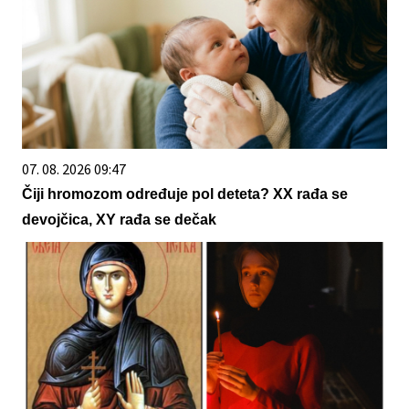
07. 08. 2026 09:47
Čiji hromozom određuje pol deteta? XX rađa se
devojčica, XY rađa se dečak