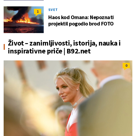
SVET
1
Haos kod Omana: Nepoznati
projektil pogodio brod FOTO
Život – zanimljivosti, istorija, nauka i
inspirativne priče | B92.net
0