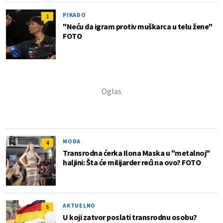
PIKADO
1
"Neću da igram protiv muškarca u telu žene"
FOTO
MODA
4
Transrodna ćerka Ilona Maska u "metalnoj"
haljini: Šta će milijarder reći na ovo? FOTO
AKTUELNO
5
U koji zatvor poslati transrodnu osobu?