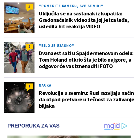
"POMERITE KAMERU, SVE SE VIDI"
5
Uključila se na sastanak iz kupatila:
Gradonačelnik video šta joj je iza leđa,
usledila hit reakcija VIDEO
"BILO JE UŽASNO"
2
Dvanaest sati u Spajdermenovom odelu:
Tom Holand otkrio šta je bilo najgore, a
odgovor će vas iznenaditi FOTO
NAUKA
1
Revolucija u svemiru: Rusi razvijaju način
da otpad pretvore u tečnost za zalivanje
biljaka
PREPORUKA ZA VAS