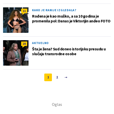
KAKO JE RANIJE IZGLEDALA?
11
Rođena je kao muško, a sa 10 godina je
promenila pol: Danas je Viktorijin anđeo FOTO
AKTUELNO
20
Šta je žena? Sud doneo istorijsku presudu u
slučaju transrodne osobe
1
2