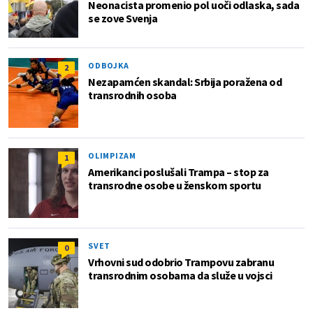
Neonacista promenio pol uoči odlaska, sada
se zove Svenja
ODBOJKA
2
Nezapamćen skandal: Srbija poražena od
transrodnih osoba
OLIMPIZAM
1
Amerikanci poslušali Trampa – stop za
transrodne osobe u ženskom sportu
SVET
0
Vrhovni sud odobrio Trampovu zabranu
transrodnim osobama da služe u vojsci