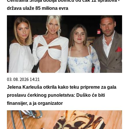
Centralna Srbija dobija bolnicu od čak 12 spratova -
država ulaže 85 miliona evra
03. 08. 2026 14:21
Jelena Karleuša otkrila kako teku pripreme za gala
proslavu ćerkinog punoletstva: Duško će biti
finansijer, a ja organizator