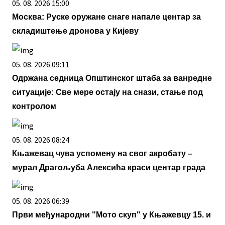
05. 08. 2026 15:00
Москва: Руске оружане снаге напале центар за
складиштење дронова у Кијеву
05. 08. 2026 09:11
Одржана седница Општинског штаба за ванредне
ситуације: Све мере остају на снази, стање под
контролом
05. 08. 2026 08:24
Књажевац чува успомену на свог акробату –
мурал Драгoљуба Алексића краси центар града
05. 08. 2026 06:39
Први међународни "Мото скуп" у Књажевцу 15. и