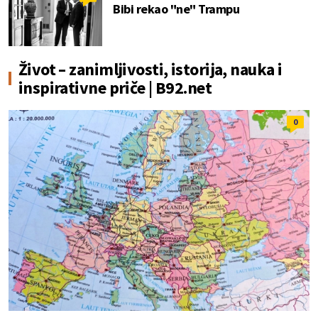
Bibi rekao "ne" Trampu
Život – zanimljivosti, istorija, nauka i
inspirativne priče | B92.net
0