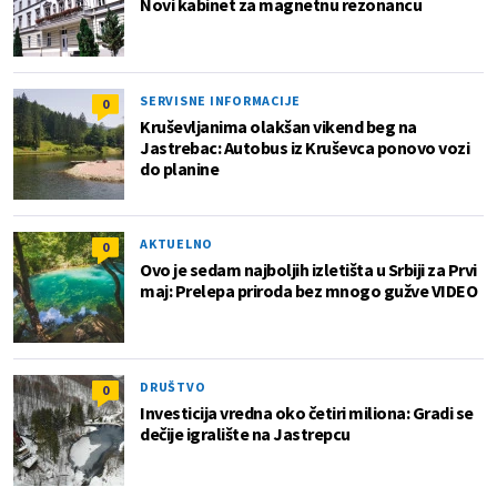
Novi kabinet za magnetnu rezonancu
SERVISNE INFORMACIJE
0
Kruševljanima olakšan vikend beg na
Jastrebac: Autobus iz Kruševca ponovo vozi
do planine
AKTUELNO
0
Ovo je sedam najboljih izletišta u Srbiji za Prvi
maj: Prelepa priroda bez mnogo gužve VIDEO
DRUŠTVO
0
Investicija vredna oko četiri miliona: Gradi se
dečije igralište na Jastrepcu