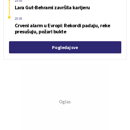
23:35
Lara Gut-Behrami završila karijeru
23:35
Crveni alarm u Evropi: Rekordi padaju, reke
presušuju, požari bukte
Pogledaj sve