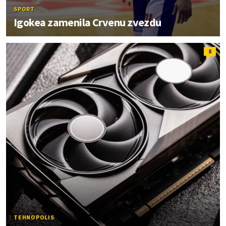
SPORT
Igokea zamenila Crvenu zvezdu
8
TEHNOPOLIS