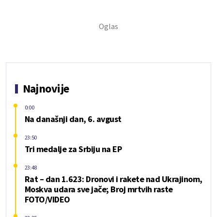
Najnovije
0:00
Na današnji dan, 6. avgust
23:50
Tri medalje za Srbiju na EP
23:48
Rat – dan 1.623: Dronovi i rakete nad Ukrajinom,
Moskva udara sve jače; Broj mrtvih raste
FOTO/VIDEO