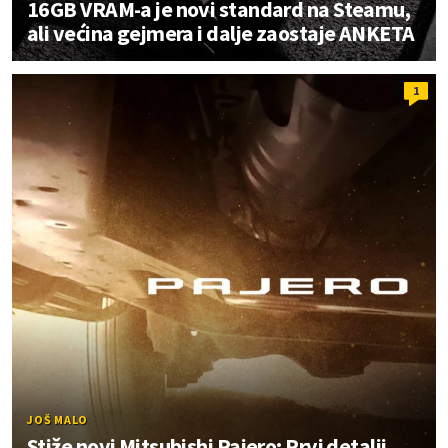
16GB VRAM-a je novi standard na Steamu,
ali većina gejmera i dalje zaostaje ANKETA
1
JOŠ MALO
Stiže novi Mitsubishi Pajero: Prvi detalji