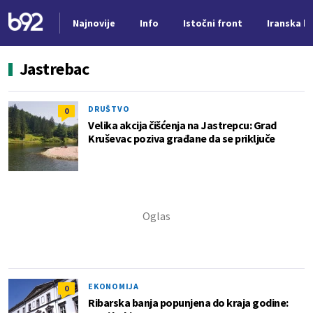
Najnovije
Info
Istočni front
Iranska kr
Nova vest
Jastrebac
DRUŠTVO
0
Velika akcija čišćenja na Jastrepcu: Grad
Kruševac poziva građane da se priključe
EKONOMIJA
0
Ribarska banja popunjena do kraja godine: