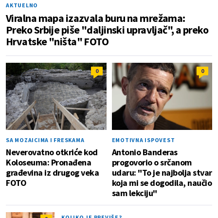
AKTUELNO
Viralna mapa izazvala buru na mrežama:
Preko Srbije piše "daljinski upravljač", a preko
Hrvatske "ništa" FOTO
0
0
SA MOZAICIMA I FRESKAMA
EMOTIVNA ISPOVEST
Neverovatno otkriće kod
Antonio Banderas
Koloseuma: Pronađena
progovorio o srčanom
građevina iz drugog veka
udaru: "To je najbolja stvar
FOTO
koja mi se dogodila, naučio
sam lekciju"
KOLIKO JE PREVIŠE?