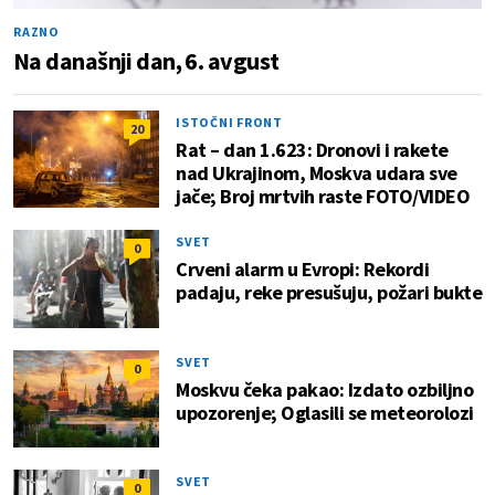
RAZNO
Na današnji dan, 6. avgust
ISTOČNI FRONT
20
Rat – dan 1.623: Dronovi i rakete
nad Ukrajinom, Moskva udara sve
jače; Broj mrtvih raste FOTO/VIDEO
SVET
0
Crveni alarm u Evropi: Rekordi
padaju, reke presušuju, požari bukte
SVET
0
Moskvu čeka pakao: Izdato ozbiljno
upozorenje; Oglasili se meteorolozi
SVET
0