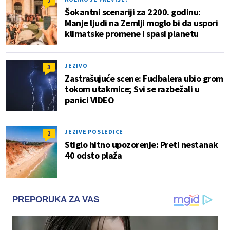
2
Šokantni scenariji za 2200. godinu:
Manje ljudi na Zemlji moglo bi da uspori
klimatske promene i spasi planetu
JEZIVO
3
Zastrašujuće scene: Fudbalera ubio grom
tokom utakmice; Svi se razbežali u
panici VIDEO
JEZIVE POSLEDICE
2
Stiglo hitno upozorenje: Preti nestanak
40 odsto plaža
PREPORUKA ZA VAS