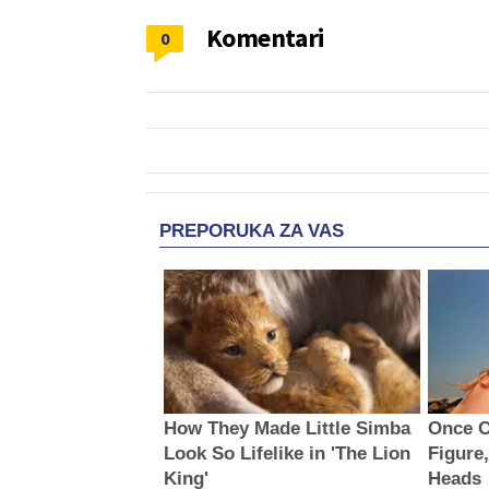
Komentari
0
PREPORUKA ZA VAS
How They Made Little Simba
Once C
Look So Lifelike in 'The Lion
Figure
King'
Heads