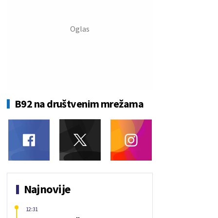
B92 na društvenim mrežama
Najnovije
12:31