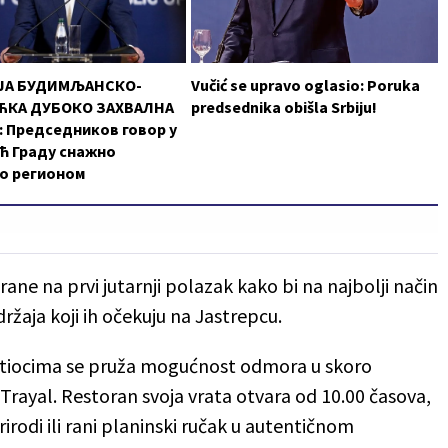
ЈА БУДИМЉАНСКО-
Vučić se upravo oglasio: Poruka
КА ДУБОКО ЗАХВАЛНА
predsednika obišla Srbiju!
 Председников говор у
ћ Граду снажно
о регионом
rane na prvi jutarnji polazak kako bi na najbolji način
držaja koji ih očekuju na Jastrepcu.
etiocima se pruža mogućnost odmora u skoro
ayal. Restoran svoja vrata otvara od 10.00 časova,
irodi ili rani planinski ručak u autentičnom