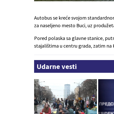
Autobus se kreće svojom standardnom 
za naseljeno mesto Buci, uz produžet
Pored polaska sa glavne stanice, put
stajalištima u centru grada, zatim na 
Udarne vesti