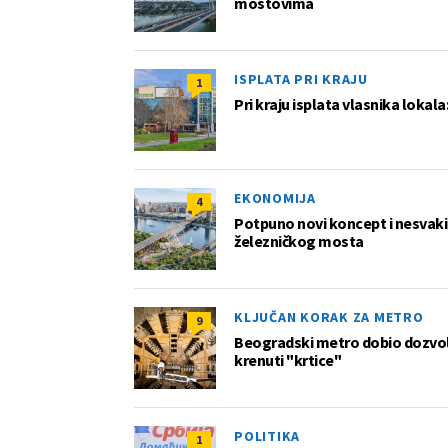
mostovima
ISPLATA PRI KRAJU
1
Pri kraju isplata vlasnika lokala
EKONOMIJA
4
Potpuno novi koncept i nesvakida
železničkog mosta
KLJUČAN KORAK ZA METRO
9
Beogradski metro dobio dozvol
krenuti "krtice"
POLITIKA
1