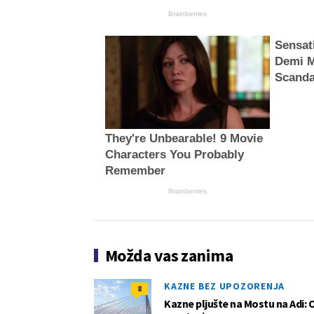
Brainberries
Sensat
Demi M
Scanda
They're Unbearable! 9 Movie
Characters You Probably
Remember
Brainberries
Možda vas zanima
KAZNE BEZ UPOZORENJA
8
Kazne pljušte na Mostu na Adi: 