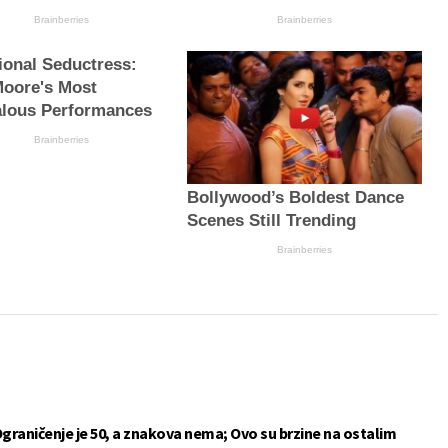
Brainberries
Brainberries
ional Seductress:
oore's Most
lous Performances
Brainberries
Bollywood’s Boldest Dance
Scenes Still Trending
Brainberries
Ograničenje je 50, a znakova nema; Ovo su brzine na ostalim