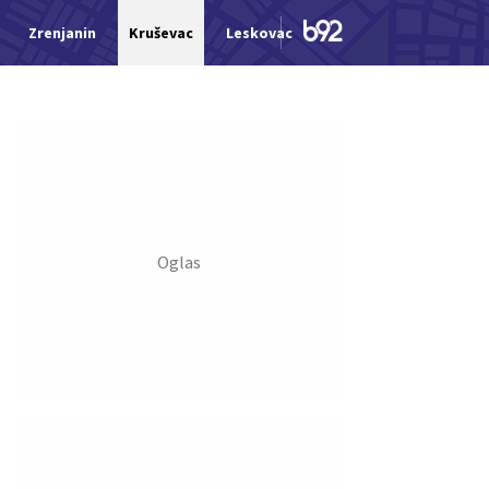
Zrenjanin
Kruševac
Leskovac
Jagodina
Šid