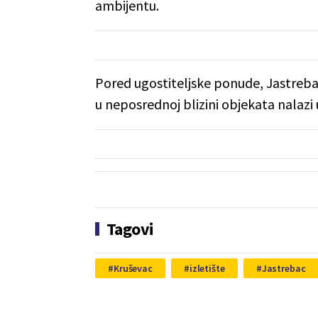
ambijentu.
Pored ugostiteljske ponude, Jastrebac 
u neposrednoj blizini objekata nalazi 
Tagovi
Kruševac
izletište
Jastrebac