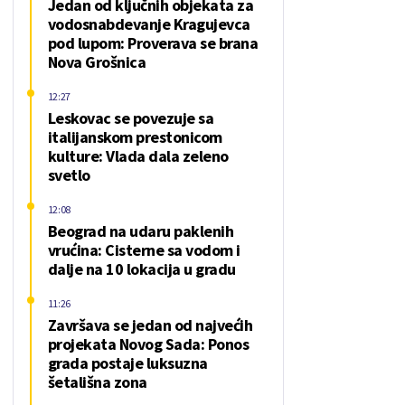
Jedan od ključnih objekata za
vodosnabdevanje Kragujevca
pod lupom: Proverava se brana
Nova Grošnica
12:27
Leskovac se povezuje sa
italijanskom prestonicom
kulture: Vlada dala zeleno
svetlo
12:08
Beograd na udaru paklenih
vrućina: Cisterne sa vodom i
dalje na 10 lokacija u gradu
11:26
Završava se jedan od najvećih
projekata Novog Sada: Ponos
grada postaje luksuzna
šetališna zona