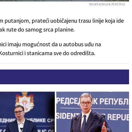
Shutterstock/KSCHiLI
putanjom, prateći uobičajenu trasu linije koja ide
ak rute do samog srca planine.
nici imaju mogućnost da u autobus uđu na
Kosturnici i stanicama sve do odredišta.