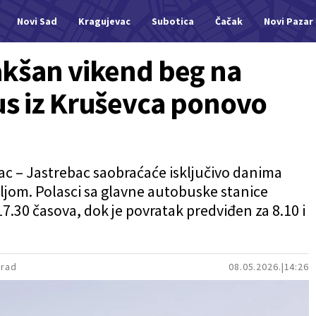
Novi Sad
Kragujevac
Subotica
Čačak
Novi Pazar
akšan vikend beg na
us iz Kruševca ponovo
vac – Jastrebac saobraćaće isključivo danima
jom. Polasci sa glavne autobuske stanice
17.30 časova, dok je povratak predviđen za 8.10 i
Grad
08.05.2026.
14:26