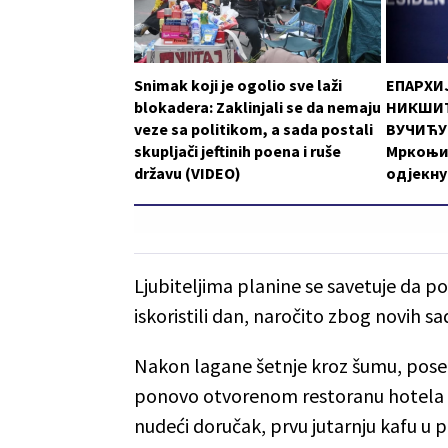
Snimak koji je ogolio sve laži
ЕПАРХИ
blokadera: Zaklinjali se da nemaju
НИКШИЋ
veze sa politikom, a sada postali
ВУЧИЋУ:
skupljači jeftinih poena i ruše
Мркоњи
državu (VIDEO)
одјекну
Ljubiteljima planine se savetuje da po
iskoristili dan, naročito zbog novih sa
Nakon lagane šetnje kroz šumu, pos
ponovo otvorenom restoranu hotela Tr
nudeći doručak, prvu jutarnju kafu u pr