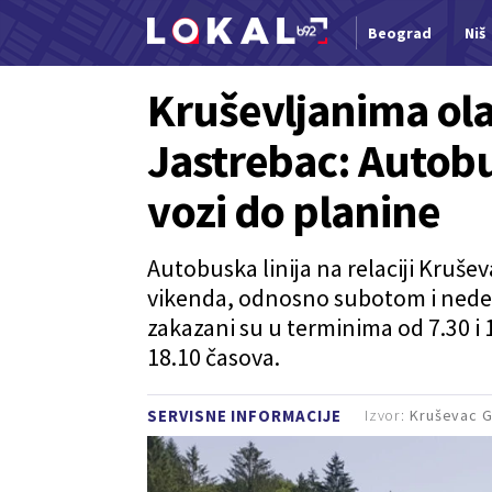
Beograd
Niš
Nova vest
Kruševljanima ol
Jastrebac: Autob
vozi do planine
Autobuska linija na relaciji Kruše
vikenda, odnosno subotom i nedel
zakazani su u terminima od 7.30 i 
18.10 časova.
Izvor:
Kruševac 
SERVISNE INFORMACIJE