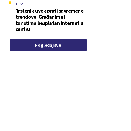
11:22
Trstenik uvek prati savremene
trendove: Građanima i
turistima besplatan internet u
centru
Pogledaj sve