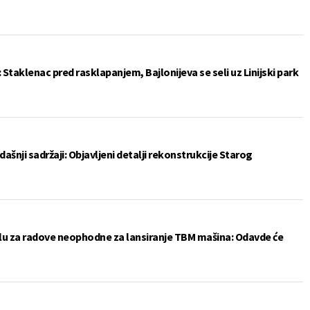
: Staklenac pred rasklapanjem, Bajlonijeva se seli uz Linijski park
šnji sadržaji: Objavljeni detalji rekonstrukcije Starog
u za radove neophodne za lansiranje TBM mašina: Odavde će