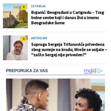
ISTORIJA
0
Bojanić: Beograđani u Carigradu – Тrag
bolne seobe koji i danas živi u imenu
Beogradske šume
AKTUELNO
0
Supruga Sergeja Trifunovića privedena
zbog sumnje na krađu; Mreže se usijale –
"zašto Sergej nije priveden?"
PREPORUKA ZA VAS