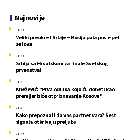
Najnovije
21:39
Veliki preokret Srbije – Rusija pala posle pet
setova
21:39
Srbija sa Hrvatskom za finale Svetskog
prvenstva!
21:33
Knežević: "Prva odluka koju ću doneti kao
premijer biće otpriznavanje Kosova"
21:31
Kako prepoznati da vas partner vara? Šest
signala otkrivaju preljubu
21:29