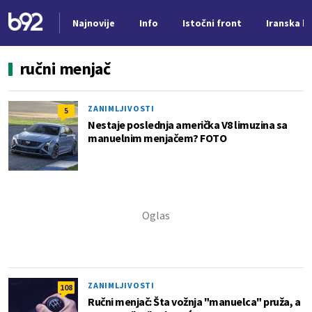
Najnovije
Info
Istočni front
Iranska kr
Nova vest
ručni menjač
ZANIMLJIVOSTI
5
Nestaje poslednja američka V8 limuzina sa
manuelnim menjačem? FOTO
ZANIMLJIVOSTI
108
Ručni menjač: Šta vožnja "manuelca" pruža, a