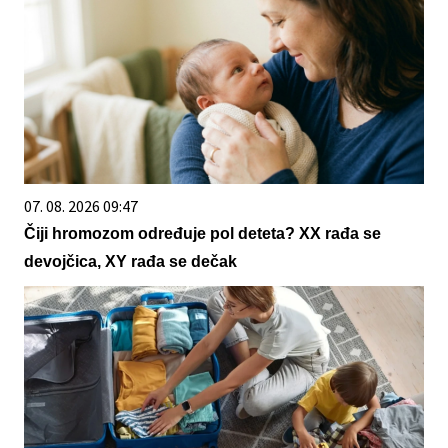
07. 08. 2026 09:47
Čiji hromozom određuje pol deteta? XX rađa se
devojčica, XY rađa se dečak