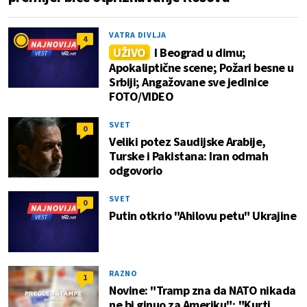
VATRA DIVLJA
4
UŽIVO
I Beograd u dimu;
Apokaliptične scene; Požari besne u
Srbiji; Angažovane sve jedinice
FOTO/VIDEO
SVET
0
Veliki potez Saudijske Arabije,
Turske i Pakistana: Iran odmah
odgovorio
SVET
0
Putin otkrio "Ahilovu petu" Ukrajine
RAZNO
1
Novine: "Tramp zna da NATO nikada
ne bi ginuo za Ameriku"; "Kurti