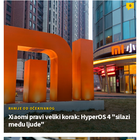
0
RANIJE OD OČEKIVANOG
Xiaomi pravi veliki korak: HyperOS 4 "silazi
među ljude"