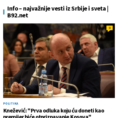
Info – najvažnije vesti iz Srbije i sveta |
B92.net
0
POLITIKA
Knežević: "Prva odluka koju ću doneti kao
premijer biće otpriznavanje Kosova"