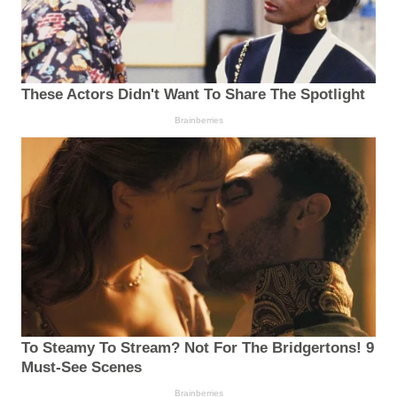
These Actors Didn't Want To Share The Spotlight
Brainberries
To Steamy To Stream? Not For The Bridgertons! 9
Must-See Scenes
Brainberries