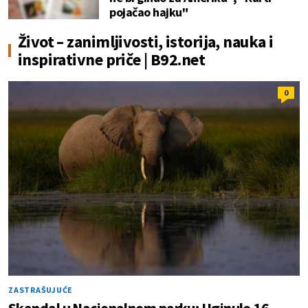
pojačao hajku"
Život – zanimljivosti, istorija, nauka i
inspirativne priče | B92.net
0
ZASTRAŠUJUĆE
Skandal u Nacionalnom parku: Uginulo 16