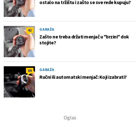
ostalo na tržištu i zašto se sve ređe kupuju?
GARAŽA
42
Zašto ne treba držati menjač u "brzini" dok
stojite?
GARAŽA
69
Ručni ili automatski menjač: Koji izabrati?