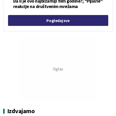
Da li je ovo najbizarniji film godine?; "Pljušte"
reakcije na društvenim mrežama
Pogledaj sve
Izdvajamo