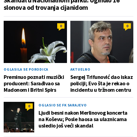
slonova od trovanja cijanidom
0
0
OGLASILA SE PORODICA
AKTUELNO
Preminuo poznati muzički
Sergej Trifunović dao iskaz
producent: Sarađivao sa
policiji; Evo šta je rekao o
Madonom i Britni Spirs
incidentu u tržnom centru
OGLASIO SE FK SARAJEVO
0
Ljudi besni nakon Merlinovog koncerta
na Koševu; Posle haosa sa ulaznicama
usledio još veći skandal