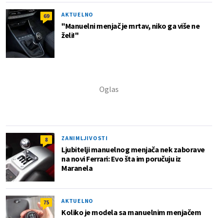
AKTUELNO
69
"Manuelni menjač je mrtav, niko ga više ne
želi!"
ZANIMLJIVOSTI
8
Ljubitelji manuelnog menjača nek zaborave
na novi Ferrari: Evo šta im poručuju iz
Maranela
AKTUELNO
75
Koliko je modela sa manuelnim menjačem