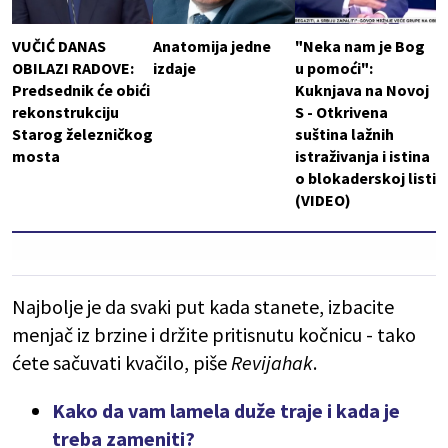
VUČIĆ DANAS
Anatomija jedne
"Neka nam je Bog
OBILAZI RADOVE:
izdaje
u pomoći":
Predsednik će obići
Kuknjava na Novoj
rekonstrukciju
S - Otkrivena
Starog železničkog
suština lažnih
mosta
istraživanja i istina
o blokaderskoj listi
(VIDEO)
Najbolje je da svaki put kada stanete, izbacite
menjač iz brzine i držite pritisnutu kočnicu - tako
ćete sačuvati kvačilo, piše
Revijahak
.
Kako da vam lamela duže traje i kada je
treba zameniti?