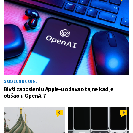
OBRAČUN NA SUDU
Bivši zaposleni u Apple-u odavao tajne kad je
otišao u OpenAI?
0
0