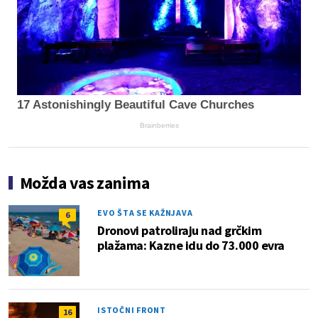
17 Astonishingly Beautiful Cave Churches
Brainberries
Možda vas zanima
EVO ŠTA SE KAŽNJAVA
6
Dronovi patroliraju nad grčkim
plažama: Kazne idu do 73.000 evra
ISTOČNI FRONT
16