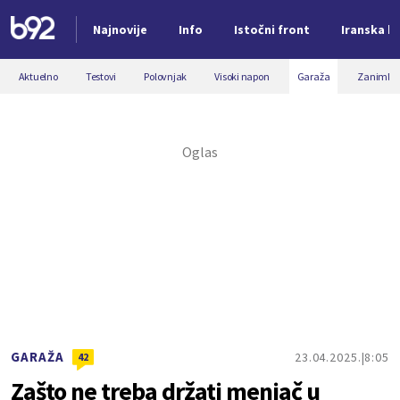
Najnovije
Info
Istočni front
Iranska kr
Nova vest
Aktuelno
Testovi
Polovnjak
Visoki napon
Garaža
Zanimljiv
GARAŽA
23.04.2025.
8:05
42
Zašto ne treba držati menjač u