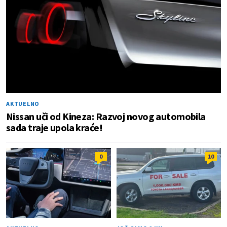
AKTUELNO
Nissan uči od Kineza: Razvoj novog automobila
sada traje upola kraće!
0
10