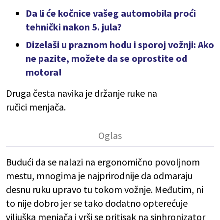
Da li će kočnice vašeg automobila proći
tehnički nakon 5. jula?
Dizelaši u praznom hodu i sporoj vožnji: Ako
ne pazite, možete da se oprostite od
motora!
Druga česta navika je držanje ruke na
ručici menjača.
Budući da se nalazi na ergonomično povoljnom
mestu, mnogima je najprirodnije da odmaraju
desnu ruku upravo tu tokom vožnje. Međutim, ni
to nije dobro jer se tako dodatno opterećuje
viljuška menjača i vrši se pritisak na sinhronizator