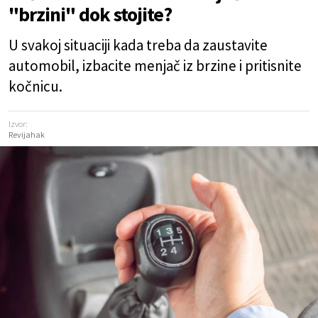
"brzini" dok stojite?
U svakoj situaciji kada treba da zaustavite
automobil, izbacite menjač iz brzine i pritisnite
kočnicu.
Izvor:
Revijahak