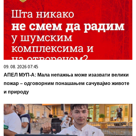
09. 08. 2026 07:45
АПЕЛ МУП-А: Мала непажња може изазвати велики
пожар – одговорним понашањем сачувајмо животе
и природу