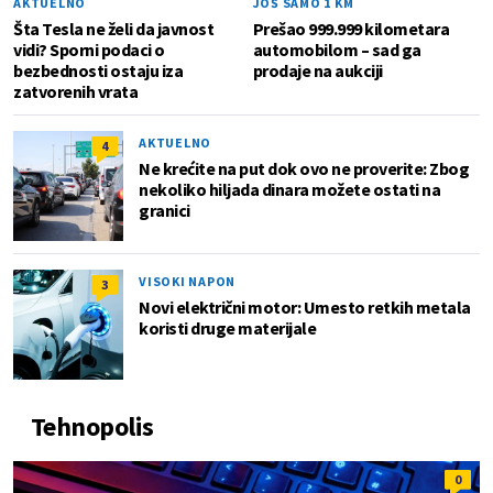
AKTUELNO
JOŠ SAMO 1 KM
Šta Tesla ne želi da javnost
Prešao 999.999 kilometara
vidi? Sporni podaci o
automobilom – sad ga
bezbednosti ostaju iza
prodaje na aukciji
zatvorenih vrata
AKTUELNO
4
Ne krećite na put dok ovo ne proverite: Zbog
nekoliko hiljada dinara možete ostati na
granici
VISOKI NAPON
3
Novi električni motor: Umesto retkih metala
koristi druge materijale
Tehnopolis
0