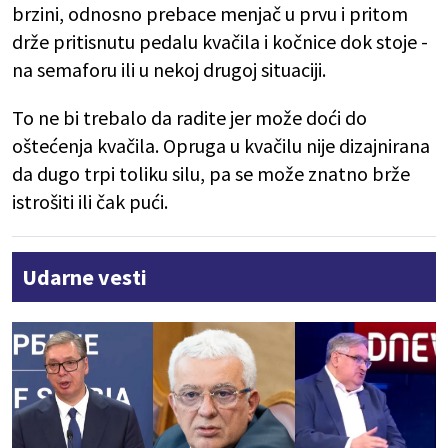
brzini, odnosno prebace menjač u prvu i pritom
drže pritisnutu pedalu kvačila i kočnice dok stoje -
na semaforu ili u nekoj drugoj situaciji.
To ne bi trebalo da radite jer može doći do
oštećenja kvačila. Opruga u kvačilu nije dizajnirana
da dugo trpi toliku silu, pa se može znatno brže
istrošiti ili čak pući.
Udarne vesti