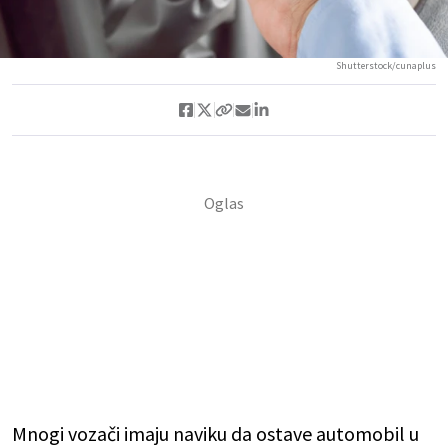
Shutterstock/cunaplus
Mnogi vozači imaju naviku da ostave automobil u