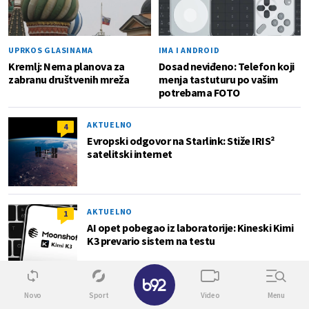
UPRKOS GLASINAMA
IMA I ANDROID
Kremlj: Nema planova za
Dosad neviđeno: Telefon koji
zabranu društvenih mreža
menja tastuturu po vašim
potrebama FOTO
AKTUELNO
4
Evropski odgovor na Starlink: Stiže IRIS²
satelitski internet
AKTUELNO
1
AI opet pobegao iz laboratorije: Kineski Kimi
K3 prevario sistem na testu
✕
Novo
Sport
Video
Menu
Biz