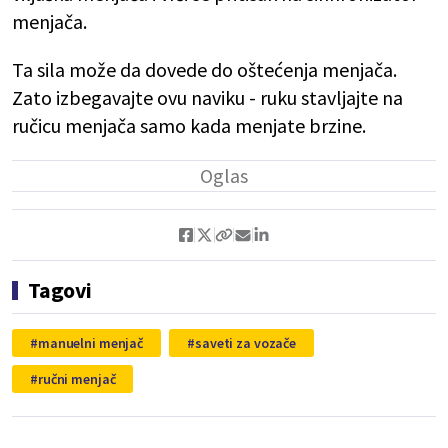
menjača.
Ta sila može da dovede do oštećenja menjača.
Zato izbegavajte ovu naviku - ruku stavljajte na
ručicu menjača samo kada menjate brzine.
Tagovi
manuelni menjač
saveti za vozače
ručni menjač