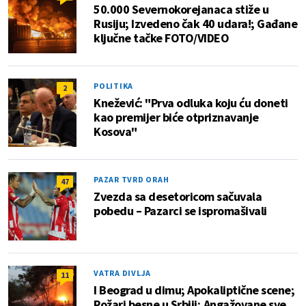
50.000 Severnokorejanaca stiže u
Rusiju; Izvedeno čak 40 udara!; Gađane
ključne tačke FOTO/VIDEO
POLITIKA
2
Knežević: "Prva odluka koju ću doneti
kao premijer biće otpriznavanje
Kosova"
PAZAR TVRD ORAH
47
Zvezda sa desetoricom sačuvala
pobedu – Pazarci se ispromašivali
VATRA DIVLJA
11
I Beograd u dimu; Apokaliptične scene;
Požari besne u Srbiji; Angažovane sve