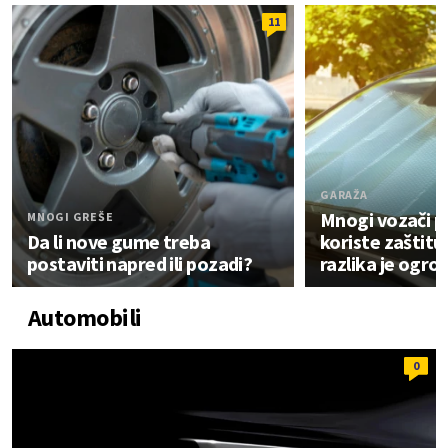
11
GARAŽA
Mnogi vozači 
MNOGI GREŠE
Da li nove gume treba
koriste zaštitu
postaviti napred ili pozadi?
razlika je ogr
Automobili
0