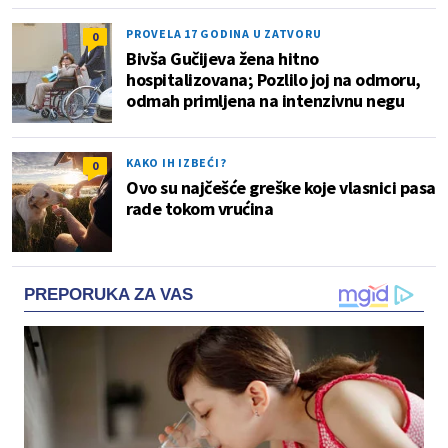
PROVELA 17 GODINA U ZATVORU
0
Bivša Gučijeva žena hitno
hospitalizovana; Pozlilo joj na odmoru,
odmah primljena na intenzivnu negu
KAKO IH IZBEĆI?
0
Ovo su najčešće greške koje vlasnici pasa
rade tokom vrućina
PREPORUKA ZA VAS