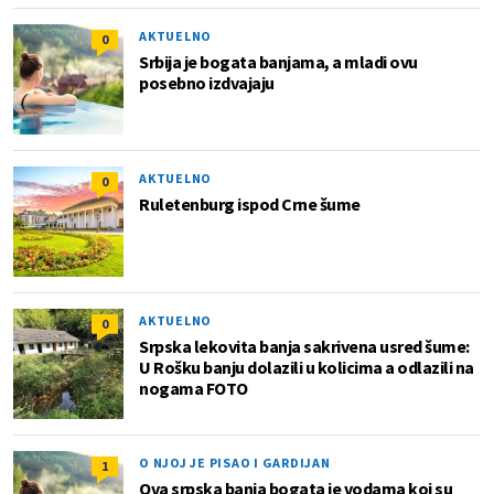
AKTUELNO
0
Srbija je bogata banjama, a mladi ovu
posebno izdvajaju
AKTUELNO
0
Ruletenburg ispod Crne šume
AKTUELNO
0
Srpska lekovita banja sakrivena usred šume:
U Rošku banju dolazili u kolicima a odlazili na
nogama FOTO
O NJOJ JE PISAO I GARDIJAN
1
Ova srpska banja bogata je vodama koj su