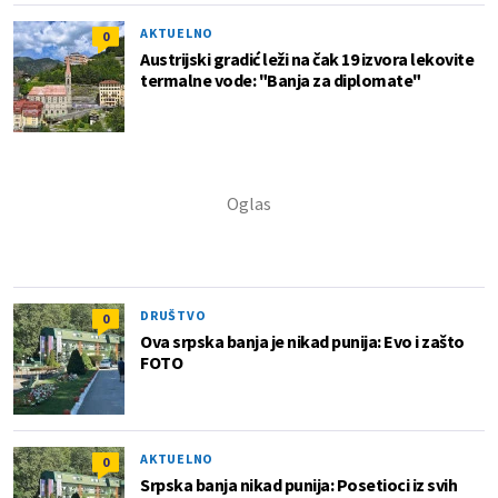
AKTUELNO
0
Austrijski gradić leži na čak 19 izvora lekovite
termalne vode: "Banja za diplomate"
DRUŠTVO
0
Ova srpska banja je nikad punija: Evo i zašto
FOTO
AKTUELNO
0
Srpska banja nikad punija: Posetioci iz svih