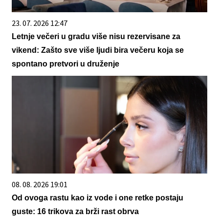
23. 07. 2026 12:47
Letnje večeri u gradu više nisu rezervisane za
vikend: Zašto sve više ljudi bira večeru koja se
spontano pretvori u druženje
08. 08. 2026 19:01
Od ovoga rastu kao iz vode i one retke postaju
guste: 16 trikova za brži rast obrva