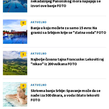
nekadašnjeg Panonskog mora napajaju se
izvori ove banje FOTO
AKTUELNO
0
Banja u koju možete za samo 15 evra: Na
granici sa Srbijom krije se "zlatna voda" FOTO
AKTUELNO
1
Najbolje čuvana tajna Francuske: Lekoviti raj
"nikao" iz 200 vulkana FOTO
AKTUELNO
0
Skrivena banja Srbije: Spavanje može da se
nađe i za 500 dinara, a voda i blato lekoviti
FOTO