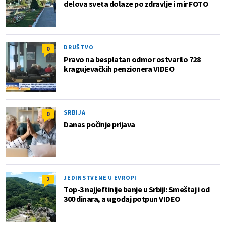
delova sveta dolaze po zdravlje i mir FOTO
DRUŠTVO
0
Pravo na besplatan odmor ostvarilo 728
kragujevačkih penzionera VIDEO
SRBIJA
0
Danas počinje prijava
JEDINSTVENE U EVROPI
2
Top-3 najjeftinije banje u Srbiji: Smeštaj i od
300 dinara, a ugođaj potpun VIDEO