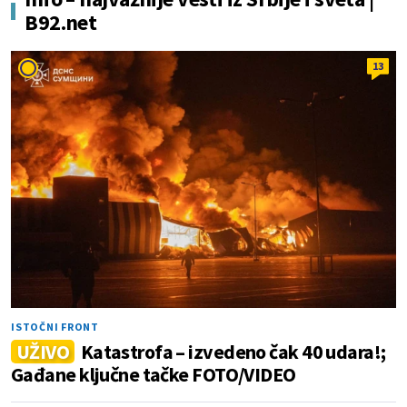
B92.net
13
ISTOČNI FRONT
UŽIVO
Katastrofa – izvedeno čak 40 udara!;
Gađane ključne tačke FOTO/VIDEO