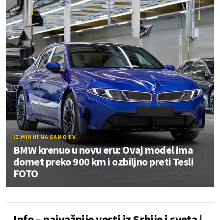
IZ MINHENA SAMO EV
BMW krenuo u novu eru: Ovaj model ima
domet preko 900 km i ozbiljno preti Tesli
FOTO
Info – najvažnije vesti iz Srbije i sveta |