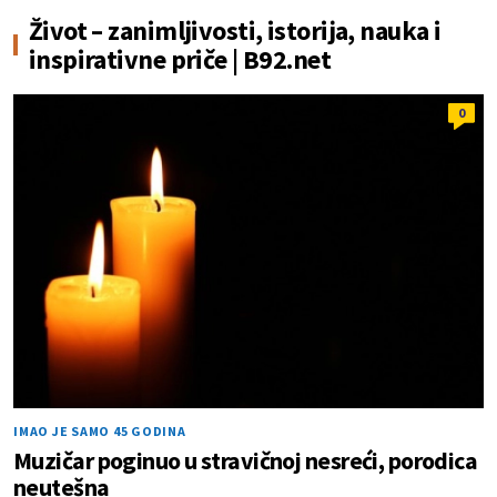
Život – zanimljivosti, istorija, nauka i
inspirativne priče | B92.net
0
IMAO JE SAMO 45 GODINA
Muzičar poginuo u stravičnoj nesreći, porodica
neutešna