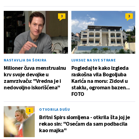
3
3
NASTAVLJA DA ŠOKIRA
LUKSUZ NA SVE STRANE
Milioner čuva menstrualnu
Pogledajte kako izgleda
krv svoje devojke u
raskošna vila Bogoljuba
zamrzivaču: "Vredna je i
Karića na moru: Zidovi u
nedovoljno iskorišćena"
staklu, ogroman bazen...
FOTO
OTVORILA DUŠU
1
Britni Spirs slomljena - otkrila šta joj je
rekao sin: "Osećam da sam podbacila
kao majka"