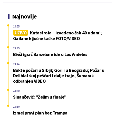
Najnovije
19:55
UŽIVO
Katastrofa – izvedeno čak 40 udara!;
Gađane ključne tačke FOTO/VIDEO
23:45
Bivši igrač Barselone ide u Los Anđeles
23:44
Bukte požari u Srbiji; Gori i u Beogradu; Požar u
Deliblatskoj peščari i dalje traje, Šumarak
odbranjen VIDEO
23:30
Sinančević: "Želim u finale"
23:19
Izrael pravi plan bez Trampa