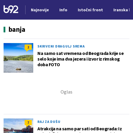
Najnovije
Info
Istočni front
Iranska kr
Nova vest
banja
SKRIVENI DRAGULJ SREMA
2
Na samo sat vremena od Beograda krije se
selo koje ima dva jezera i izvor iz rimskog
doba FOTO
RAJ ZA DUŠU
7
Atrakcija na samo par sati od Beograda: Iz