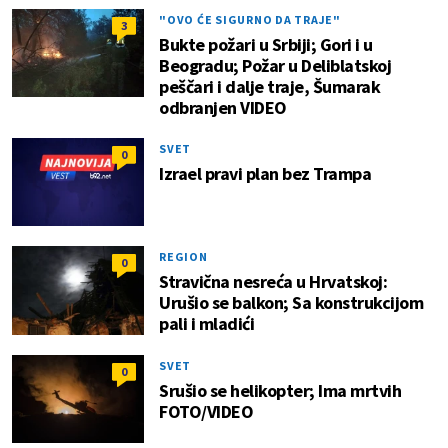
"OVO ĆE SIGURNO DA TRAJE"
3
Bukte požari u Srbiji; Gori i u
Beogradu; Požar u Deliblatskoj
peščari i dalje traje, Šumarak
odbranjen VIDEO
SVET
0
Izrael pravi plan bez Trampa
REGION
0
Stravična nesreća u Hrvatskoj:
Urušio se balkon; Sa konstrukcijom
pali i mladići
SVET
0
Srušio se helikopter; Ima mrtvih
FOTO/VIDEO