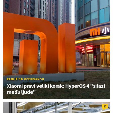
RANIJE OD OČEKIVANOG
Xiaomi pravi veliki korak: HyperOS 4 "silazi
među ljude"
17