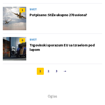
SVET
1
Potpisano: Stiže ukupno 270 aviona?
SVET
0
Trgovinski sporazum EU sa Izraelom pod
lupom
1
2
3