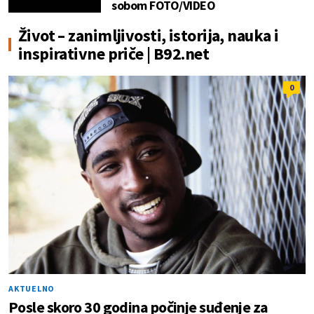
sobom FOTO/VIDEO
Život – zanimljivosti, istorija, nauka i
inspirativne priče | B92.net
0
AKTUELNO
Posle skoro 30 godina počinje suđenje za