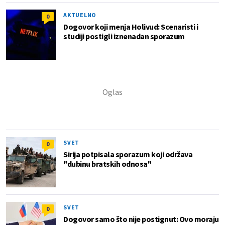
AKTUELNO
0
Dogovor koji menja Holivud: Scenaristi i
studiji postigli iznenadan sporazum
SVET
0
Sirija potpisala sporazum koji održava
"dubinu bratskih odnosa"
SVET
0
Dogovor samo što nije postignut: Ovo moraju