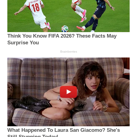
Think You Know FIFA 2026? These Facts May
Surprise You
Brainberries
What Happened To Laura San Giacomo? She's
Still Stunning Today!