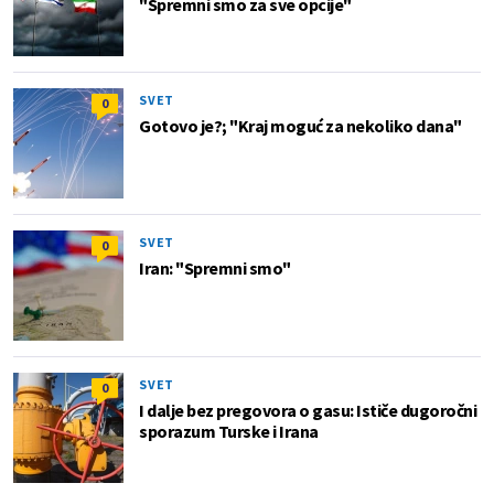
"Spremni smo za sve opcije"
SVET
0
Gotovo je?; "Kraj moguć za nekoliko dana"
SVET
0
Iran: "Spremni smo"
SVET
0
I dalje bez pregovora o gasu: Ističe dugoročni
sporazum Turske i Irana