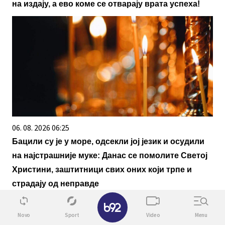
на издају, а ево коме се отварају врата успеха!
06. 08. 2026 06:25
Бацили су је у море, одсекли јој језик и осудили
на најстрашније муке: Данас се помолите Светој
Христини, заштитници свих оних који трпе и
страдају од неправде
✕
Novo
Sport
Video
Menu