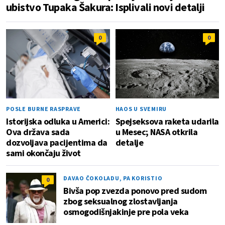
ubistvo Tupaka Šakura: Isplivali novi detalji
0
0
POSLE BURNE RASPRAVE
HAOS U SVEMIRU
Istorijska odluka u Americi:
Spejseksova raketa udarila
Ova država sada
u Mesec; NASA otkrila
dozvoljava pacijentima da
detalje
sami okončaju život
DAVAO ČOKOLADU, PA KORISTIO
0
Bivša pop zvezda ponovo pred sudom
zbog seksualnog zlostavljanja
osmogodišnjakinje pre pola veka