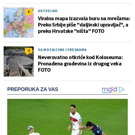
AKTUELNO
8
Viralna mapa izazvala buru na mrežama:
Preko Srbije piše "daljinski upravljač", a
preko Hrvatske "ništa" FOTO
SA MOZAICIMA I FRESKAMA
0
Neverovatno otkriće kod Koloseuma:
Pronađena građevina iz drugog veka
FOTO
PREPORUKA ZA VAS