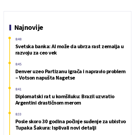
Najnovije
8:48
Svetska banka: AI može da ubrza rast zemalja u
razvoju za ceo vek
8:45
Denver uzeo Partizanu igrača i napravio problem
– Votson napušta Nagetse
8:41
Diplomatski rat u komšiluku: Brazil uzvratio
Argentini drastičnom merom
8:33
Posle skoro 30 godina počinje suđenje za ubistvo
Tupaka Šakura: Isplivali novi detalji