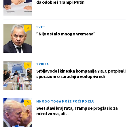
da odobre i Tramp i Putin
SVET
0
"Nije ostalo mnogo vremena"
SRBIJA
0
Srbijavode i kineska kompanija YREC potpisali
sporazum o saradnji u vodoprivredi
MNOGO TOGA MOŽE POĆI PO ZLU
0
Svet slavi kraj rata, Tramp se proglasio za
mirotvorca, ali...