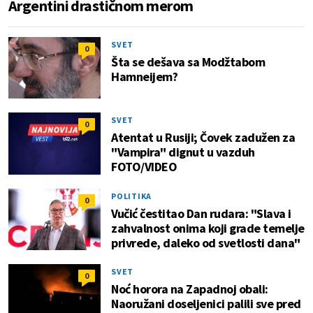
Argentini drastičnom merom
SVET
0
Šta se dešava sa Modžtabom
Hamneijem?
SVET
0
Atentat u Rusiji; Čovek zadužen za
"Vampira" dignut u vazduh
FOTO/VIDEO
POLITIKA
0
Vučić čestitao Dan rudara: "Slava i
zahvalnost onima koji grade temelje
privrede, daleko od svetlosti dana"
SVET
0
Noć horora na Zapadnoj obali:
Naoružani doseljenici palili sve pred