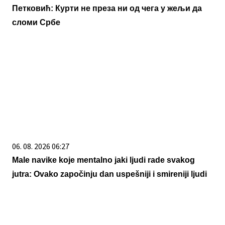
Петковић: Курти не преза ни од чега у жељи да
сломи Србе
06. 08. 2026 06:27
Male navike koje mentalno jaki ljudi rade svakog
jutra: Ovako započinju dan uspešniji i smireniji ljudi