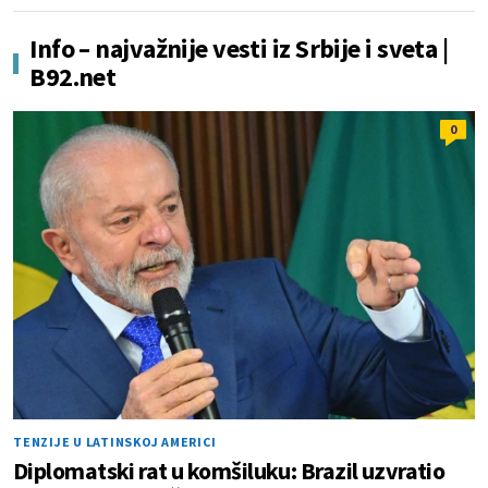
Info – najvažnije vesti iz Srbije i sveta |
B92.net
0
TENZIJE U LATINSKOJ AMERICI
Diplomatski rat u komšiluku: Brazil uzvratio