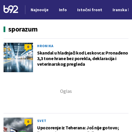
Najnovije
Info
Istočni front
Iranska kr
Nova vest
sporazum
HRONIKA
0
Skandal u hladnjači kod Leskovca: Pronađeno
3,3 tone hrane bez porekla, deklaracija i
veterinarskog pregleda
SVET
0
Upozorenje iz Teherana: Još nije gotovo;