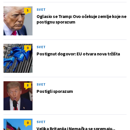
SVET
5
Oglasio se Tramp: Ovo očekuje zemlje koje ne
postignu sporazum
SVET
0
Postignut dogovor: EU otvara nova tržišta
SVET
8
Postigli sporazum
SVET
0
Velika Britanija i Nemačka se spremaju...