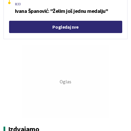
8:33
Ivana Španović: "Želim još jednu medalju"
Pogledaj sve
Izdvajamo