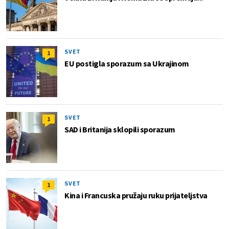
SVET
1
EU postigla sporazum sa Ukrajinom
SVET
1
SAD i Britanija sklopili sporazum
SVET
1
Kina i Francuska pružaju ruku prijateljstva