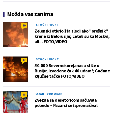
Možda vas zanima
ISTOČNI FRONT
19
Zelenski otkrio šta sledi ako "orešnik"
krene iz Belorusije; Leteli su ka Moskvi,
ali... FOTO/VIDEO
ISTOČNI FRONT
17
50.000 Severnokorejanaca stiže u
Rusiju; Izvedeno čak 40 udara!; Gađane
ključne tačke FOTO/VIDEO
PAZAR TVRD ORAH
48
Zvezda sa desetoricom sačuvala
pobedu – Pazarci se ispromašivali