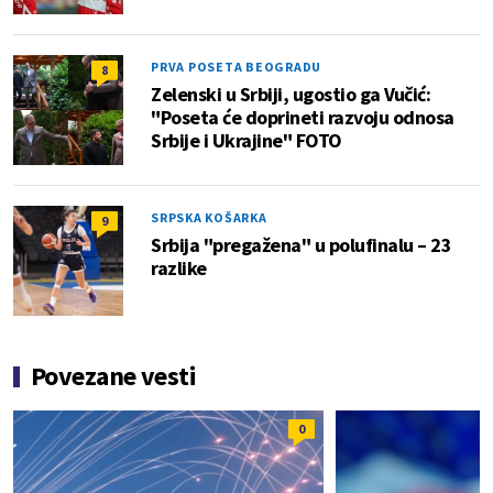
PRVA POSETA BEOGRADU
8
Zelenski u Srbiji, ugostio ga Vučić:
"Poseta će doprineti razvoju odnosa
Srbije i Ukrajine" FOTO
SRPSKA KOŠARKA
9
Srbija "pregažena" u polufinalu – 23
razlike
Povezane vesti
0