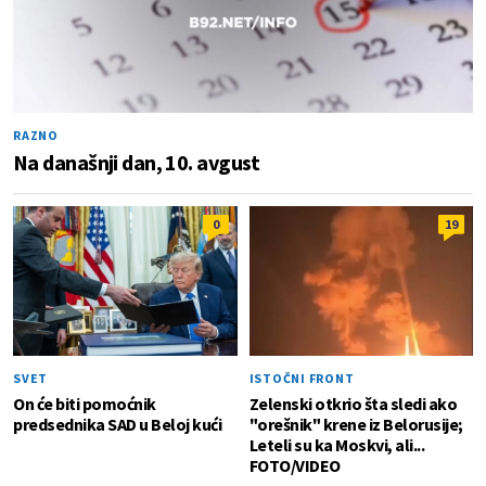
RAZNO
Na današnji dan, 10. avgust
0
19
SVET
ISTOČNI FRONT
On će biti pomoćnik
Zelenski otkrio šta sledi ako
predsednika SAD u Beloj kući
"orešnik" krene iz Belorusije;
Leteli su ka Moskvi, ali...
FOTO/VIDEO