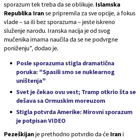
sporazum tek treba da se oblikuje.
Islamska
Republika Iran
se pripremila za sve opcije, a fokus
vlade – sa ili bez sporazuma – jeste iskreno
služenje narodu. Iranska nacija je od svog
mučenika imama naučila da se ne podvrgne
poniženju", dodao je.
Posle sporazuma stigla dramatična
poruka: "Spasili smo se nuklearnog
uništenja"
Svet je čekao ovu vest; Tramp otkrio šta se
dešava sa Ormuskim moreuzom
Stigla potvrda Amerike: Mirovni sporazum
je potpisan VIDEO
Pezeškijan
je prethodno potvrdio da će
Iran
i