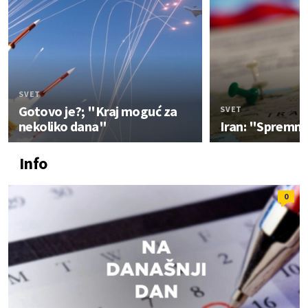
SVET
Gotovo je?; "Kraj moguć za
SVET
nekoliko dana"
Iran: "Spremn
Info
0