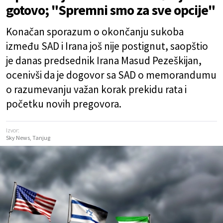
gotovo; "Spremni smo za sve opcije"
Konačan sporazum o okončanju sukoba
između SAD i Irana još nije postignut, saopštio
je danas predsednik Irana Masud Pezeškijan,
ocenivši da je dogovor sa SAD o memorandumu
o razumevanju važan korak prekidu rata i
početku novih pregovora.
Izvor:
Sky News, Tanjug