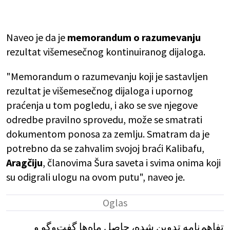
Naveo je da je
memorandum o razumevanju
rezultat višemesečnog kontinuiranog dijaloga.
"Memorandum o razumevanju koji je sastavljen
rezultat je višemesečnog dijaloga i upornog
praćenja u tom pogledu, i ako se sve njegove
odredbe pravilno sprovedu, može se smatrati
dokumentom ponosa za zemlju. Smatram da je
potrebno da se zahvalim svojoj braći Kalibafu,
Aragčiju
, članovima Šura saveta i svima onima koji
su odigrali ulogu na ovom putu", naveo je.
تفاهم‌نامه‌ تدوین شده، حاصل ماه‌ها گفت‌وگو و