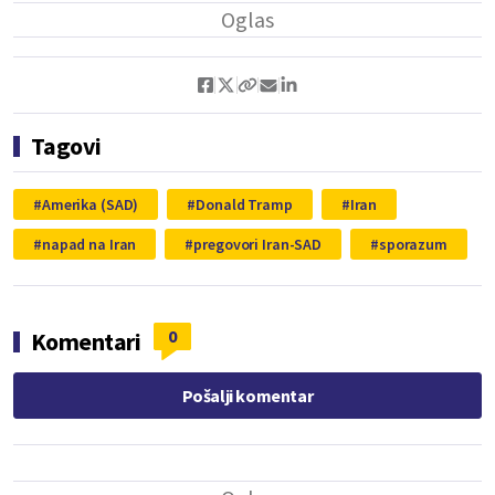
Tagovi
Amerika (SAD)
Donald Tramp
Iran
napad na Iran
pregovori Iran-SAD
sporazum
0
Komentari
Pošalji komentar