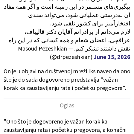
پیگیری‌های مستمر در این زمینه است و اگر همه مفاد
آن به‌درستی عملیاتی شود، می‌تواند سندی
افتخارآمیز برای کشور تلقی شود.
لازم می‌دانم از برادرانم آقایان دکتر قالیباف،
عراقچی، اعضای شعام و همه کسانی که در این راه
نقش داشتند تشکر کنم. — Masoud Pezeshkian
(@drpezeshkian)
June 15, 2026
On je u objavi na društvenoj mreži Iks naveo da ono
što je do sada dogovoreno predstavlja "važan
korak ka zaustavljanju rata i početku pregovora".
"Ono što je dogovoreno je važan korak ka
zaustavljanju rata i početku pregovora, a konačni