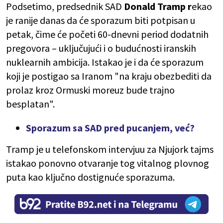
Podsetimo, predsednik SAD
Donald Tramp r
ekao
je ranije danas da će sporazum biti potpisan u
petak, čime će početi 60-dnevni period dodatnih
pregovora – uključujući i o budućnosti iranskih
nuklearnih ambicija. Istakao je i da će sporazum
koji je postigao sa Iranom "na kraju obezbediti da
prolaz kroz Ormuski moreuz bude trajno
besplatan".
Sporazum sa SAD pred pucanjem, već?
Tramp je u telefonskom intervjuu za Njujork tajms
istakao ponovno otvaranje tog vitalnog plovnog
puta kao ključno dostignuće sporazuma.