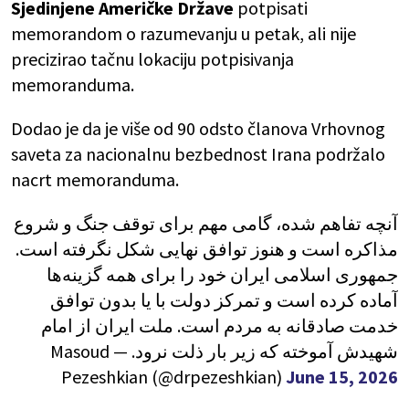
Sjedinjene Američke Države
potpisati
memorandom o razumevanju u petak, ali nije
precizirao tačnu lokaciju potpisivanja
memoranduma.
Dodao je da je više od 90 odsto članova Vrhovnog
saveta za nacionalnu bezbednost Irana podržalo
nacrt memoranduma.
آنچه تفاهم شده، گامی مهم برای توقف جنگ و شروع
مذاکره است و هنوز توافق نهایی شکل نگرفته است.
جمهوری اسلامی ایران خود را برای همه گزینه‌ها
آماده کرده است و تمرکز دولت با یا بدون توافق
خدمت صادقانه به مردم است. ملت ایران از امام
شهیدش آموخته که زیر بار ذلت نرود. — Masoud
Pezeshkian (@drpezeshkian)
June 15, 2026