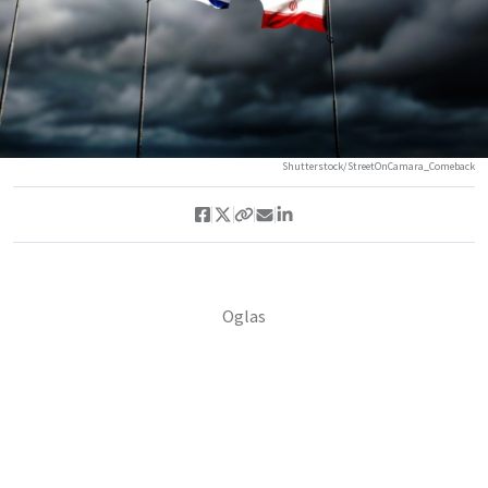
Shutterstock/StreetOnCamara_Comeback