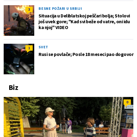
BESNE POŽARI U SRBIJI
3
Situacija u Deliblatskoj peščari bolja; Stolovi
još uvek gore; "Kad svi beže od vatre, oni idu
ka njoj" VIDEO
SVET
1
Rusi se povlače; Posle 18 meseci pao dogovor
Biz
0