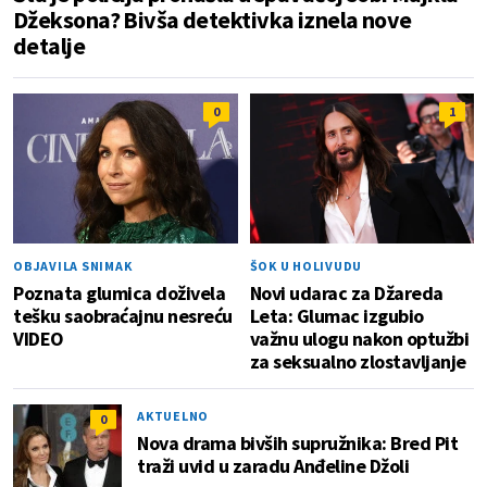
Džeksona? Bivša detektivka iznela nove
detalje
0
1
OBJAVILA SNIMAK
ŠOK U HOLIVUDU
Poznata glumica doživela
Novi udarac za Džareda
tešku saobraćajnu nesreću
Leta: Glumac izgubio
VIDEO
važnu ulogu nakon optužbi
za seksualno zlostavljanje
AKTUELNO
0
Nova drama bivših supružnika: Bred Pit
traži uvid u zaradu Anđeline Džoli