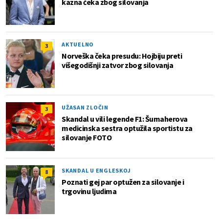
kazna čeka zbog silovanja
AKTUELNO
3
Norveška čeka presudu: Hojbiju preti
višegodišnji zatvor zbog silovanja
UŽASAN ZLOČIN
3
Skandal u vili legende F1: Šumaherova
medicinska sestra optužila sportistu za
silovanje FOTO
SKANDAL U ENGLESKOJ
8
Poznati gej par optužen za silovanje i
trgovinu ljudima