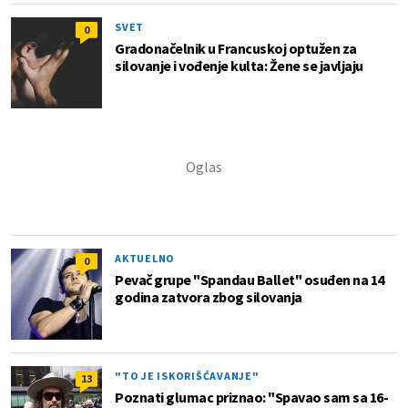
SVET
0
Gradonačelnik u Francuskoj optužen za
silovanje i vođenje kulta: Žene se javljaju
AKTUELNO
0
Pevač grupe "Spandau Ballet" osuđen na 14
godina zatvora zbog silovanja
"TO JE ISKORIŠĆAVANJE"
13
Poznati glumac priznao: "Spavao sam sa 16-