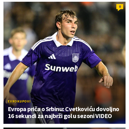
0
EVROKUPOVI
Evropa priča o Srbinu: Cvetkoviću dovoljno
16 sekundi za najbrži gol u sezoni VIDEO