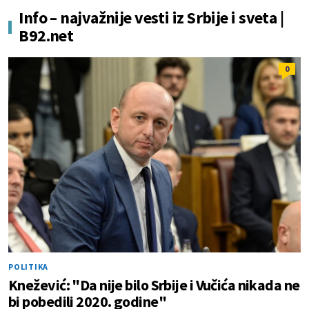
Info – najvažnije vesti iz Srbije i sveta |
B92.net
0
POLITIKA
Knežević: "Da nije bilo Srbije i Vučića nikada ne
bi pobedili 2020. godine"