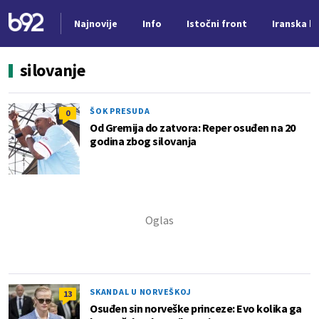
Najnovije
Info
Istočni front
Iranska kr
Nova vest
silovanje
ŠOK PRESUDA
0
Od Gremija do zatvora: Reper osuđen na 20
godina zbog silovanja
SKANDAL U NORVEŠKOJ
13
Osuđen sin norveške princeze: Evo kolika ga