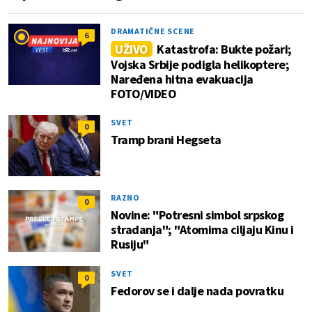
DRAMATIČNE SCENE
6
UŽIVO
Katastrofa: Bukte požari;
Vojska Srbije podigla helikoptere;
Naređena hitna evakuacija
FOTO/VIDEO
SVET
0
Tramp brani Hegseta
RAZNO
0
Novine: "Potresni simbol srpskog
stradanja"; "Atomima ciljaju Kinu i
Rusiju"
SVET
0
Fedorov se i dalje nada povratku