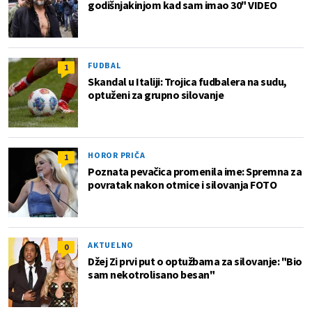
godišnjakinjom kad sam imao 30" VIDEO
FUDBAL
1
Skandal u Italiji: Trojica fudbalera na sudu,
optuženi za grupno silovanje
HOROR PRIČA
1
Poznata pevačica promenila ime: Spremna za
povratak nakon otmice i silovanja FOTO
AKTUELNO
0
Džej Zi prvi put o optužbama za silovanje: "Bio
sam nekotrolisano besan"