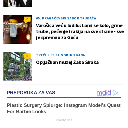
65. DRAGAČEVSKI SABOR TRUBAČA
0
Varošica već u ludilu: Lomi se kolo, grme
trube, pečenje i rakija na sve strane - sve
je spremno za Guču
TREĆI PUT ZA GODINU DANA
0
Opljačkan muzej Žaka Širaka
PREPORUKA ZA VAS
Plastic Surgery Splurge: Instagram Model's Quest
For Barbie Looks
Brainberries