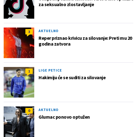
za seksualno zlostavljanje
AKTUELNO
3
Reper priznao krivicu za silovanje: Preti mu 20
godina zatvora
LIGE PETICE
1
Hakimiju će se suditi za silovanje
AKTUELNO
0
Glumac ponovo optužen