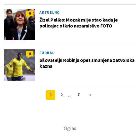
AKTUELNO
0
Žizel Peliko: Mozak mi je stao kada je
policajac otkrio nezamislivo FOTO
FUDBAL
0
Silovatelju Robinju opet smanjena zatvorska
kazna
...
1
2
7