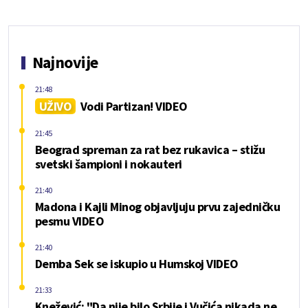
Najnovije
21:48
UŽIVO
Vodi Partizan! VIDEO
21:45
Beograd spreman za rat bez rukavica – stižu
svetski šampioni i nokauteri
21:40
Madona i Kajli Minog objavljuju prvu zajedničku
pesmu VIDEO
21:40
Demba Sek se iskupio u Humskoj VIDEO
21:33
Knežević: "Da nije bilo Srbije i Vučića nikada ne