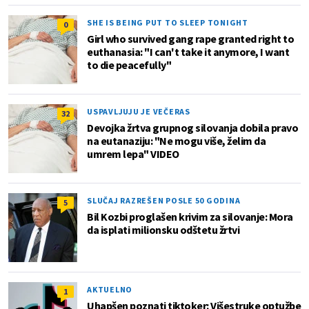
SHE IS BEING PUT TO SLEEP TONIGHT
0
Girl who survived gang rape granted right to
euthanasia: "I can't take it anymore, I want
to die peacefully"
USPAVLJUJU JE VEČERAS
32
Devojka žrtva grupnog silovanja dobila pravo
na eutanaziju: "Ne mogu više, želim da
umrem lepa" VIDEO
SLUČAJ RAZREŠEN POSLE 50 GODINA
5
Bil Kozbi proglašen krivim za silovanje: Mora
da isplati milionsku odštetu žrtvi
AKTUELNO
1
Uhapšen poznati tiktoker: Višestruke optužbe