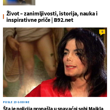
Život – zanimljivosti, istorija, nauka i
inspirativne priče | B92.net
0
POSLE 23 GODINE
Šta je policija pronašla u spavaćoj sobi Majkla