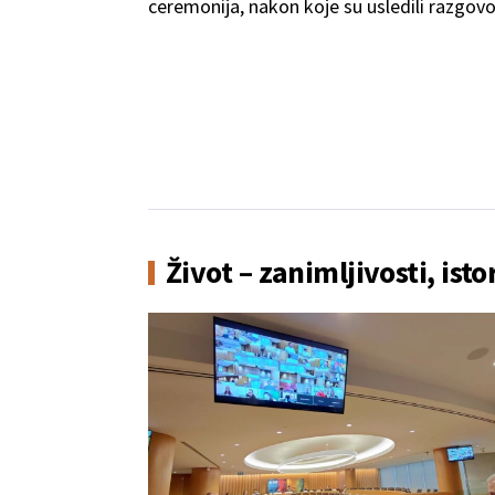
ceremonija, nakon koje su usledili razgovo
dvojice lidera.
Život – zanimljivosti, isto