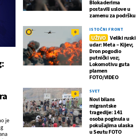
Blokaderima
postavili uslove u
zamenu za podršku
ISTOČNI FRONT
0
UŽIVO
Veliki ruski
udar: Meta – Kijev;
Dron pogodio
putnički voz;
:
Lokomotivu guta
plamen
i
FOTO/VIDEO
SVET
ra
0
Novi bilans
migrantske
tragedije: 141
osoba poginula u
o je
pokušajima ulaska
og
u Seutu FOTO
čana