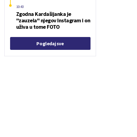
10:43
Zgodna Kardašijanka je
"zauzela" njegov Instagram i on
uživa u tome FOTO
Pogledaj sve