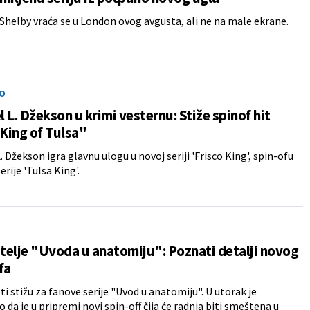
Shelby vraća se u London ovog avgusta, ali ne na male ekrane.
O
 L. Džekson u krimi vesternu: Stiže spinof hit
"King of Tulsa"
. Džekson igra glavnu ulogu u novoj seriji 'Frisco King', spin-ofu
rije 'Tulsa King'.
itelje "Uvoda u anatomiju": Poznati detalji novog
fa
sti stižu za fanove serije "Uvod u anatomiju". U utorak je
 da je u pripremi novi spin-off čija će radnja biti smeštena u