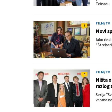
Teksasu.
FILM/TV
1
Novi sp
Iako će s
"Štreberi
FILM/TV
0
Ništa o
razlog
Serija "S
veoma ne