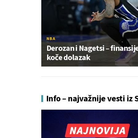
NBA
Derozan i Nagetsi – finansij
koče dolazak
Info – najvažnije vesti iz 