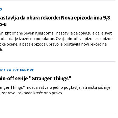
O
nastavlja da obara rekorde: Nova epizoda ima 9,8
b-u
 Knight of the Seven Kingdoms" nastavlja da dokazuje da je svet
tola i dalje izuzetno popularan. Ovaj spin-of iz epizode u epizodu
soke ocene, a peta epizoda upravo je postavila novi rekord na
b.
CA ZA SVE FANOVE
pin-off serije "Stranger Things"
anger Things" možda zatvara jedno poglavlje, ali ništa još nije
zapravo, tek sada kreće ono pravo.