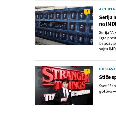
AKTUELN
3
Serija 
na IMD
Serija "A
Igre pres
beleži vi
sajtu IMD
POSLASTI
0
Stiže s
Svet "Str
gotovo — 