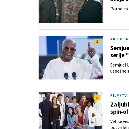
Porodica 
AKTUELN
1
Semjuel
serije 
Semjuel L
uspešne se
FILM/TV
0
Za ljub
spin-of
Velike ve
potvrđeno