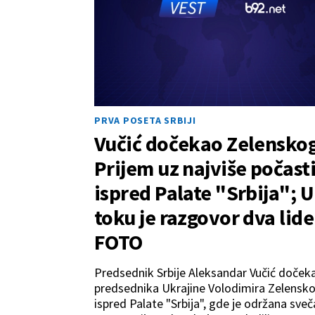
PRVA POSETA SRBIJI
Vučić dočekao Zelenskog
Prijem uz najviše počast
ispred Palate "Srbija"; U
toku je razgovor dva lide
FOTO
Predsednik Srbije Aleksandar Vučić dočeka
predsednika Ukrajine Volodimira Zelensk
ispred Palate "Srbija", gde je održana sve