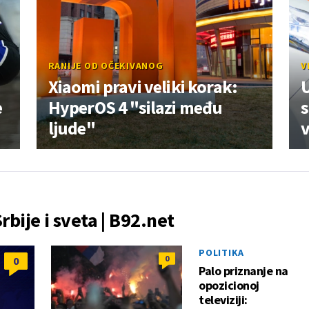
RANIJE OD OČEKIVANOG
V
Xiaomi pravi veliki korak:
U
e
HyperOS 4 "silazi među
s
ljude"
v
Srbije i sveta | B92.net
POLITIKA
0
0
Palo priznanje na
opozicionoj
televiziji: