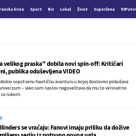
Iranska kriza
Sport
Biz
Lokal
Život
Superžena
92Puto
a velikog praska" dobila novi spin-off: Kritičari
ni, publika oduševljena VIDEO
e dobio sopstvenu haotičnu avanturu u kojoj doslovno pokušava
univerzum – iako sam naslov nagoveštava da mu to verovatno
 za rukom.
O
linders se vraćaju: Fanovi imaju priliku da dožive
miljenu seriju iz potpuno novog ugla