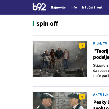
Najnovije
Info
Istočni front
Nova vest
spin off
FILM/TV
3
"Teorij
podelje
Stjuart j
da spase 
neće poći
AKTUELN
0
Peaky B
svoju o