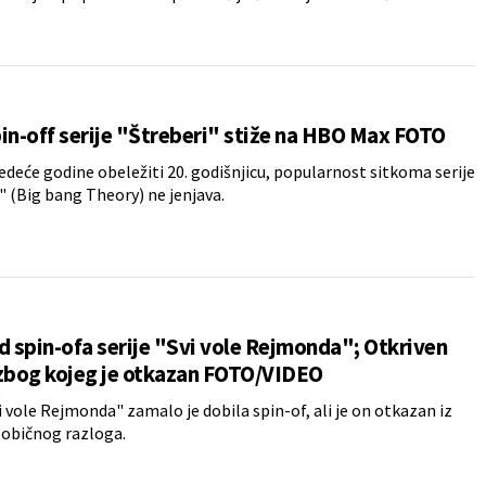
in-off serije "Štreberi" stiže na HBO Max FOTO
ledeće godine obeležiti 20. godišnjicu, popularnost sitkoma serije
" (Big bang Theory) ne jenjava.
d spin-ofa serije "Svi vole Rejmonda"; Otkriven
 zbog kojeg je otkazan FOTO/VIDEO
vi vole Rejmonda" zamalo je dobila spin-of, ali je on otkazan iz
običnog razloga.