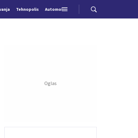
vanja
Tehnopolis
Automobili