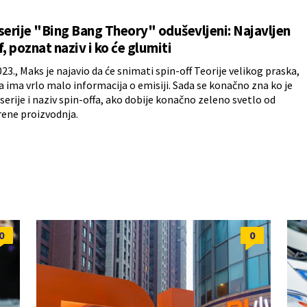
serije "Bing Bang Theory" oduševljeni: Najavljen
f, poznat naziv i ko će glumiti
023., Maks je najavio da će snimati spin-off Teorije velikog praska,
da ima vrlo malo informacija o emisiji. Sada se konačno zna ko je
 serije i naziv spin-offa, ako dobije konačno zeleno svetlo od
rene proizvodnja.
0
0