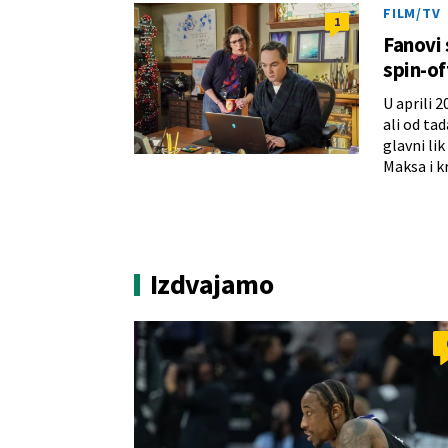
FILM/TV
1
Fanovi 
spin-of
U aprili 2
ali od ta
glavni lik
Maksa i k
Izdvajamo