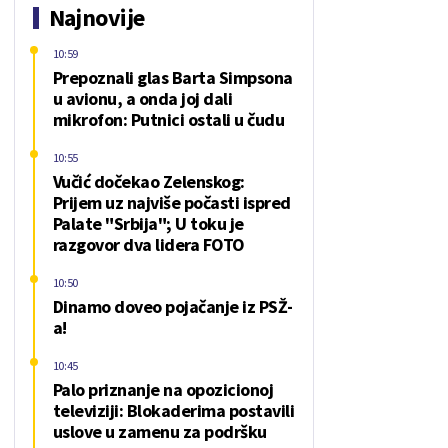
Najnovije
10:59
Prepoznali glas Barta Simpsona
u avionu, a onda joj dali
mikrofon: Putnici ostali u čudu
10:55
Vučić dočekao Zelenskog:
Prijem uz najviše počasti ispred
Palate "Srbija"; U toku je
razgovor dva lidera FOTO
10:50
Dinamo doveo pojačanje iz PSŽ-
a!
10:45
Palo priznanje na opozicionoj
televiziji: Blokaderima postavili
uslove u zamenu za podršku