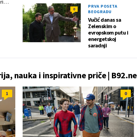
ri
PRVA POSETA
0
BEOGRADU
Vučić danas sa
Zelenskim o
evropskom putu i
energetskoj
saradnji
rija, nauka i inspirativne priče | B92.ne
1
0