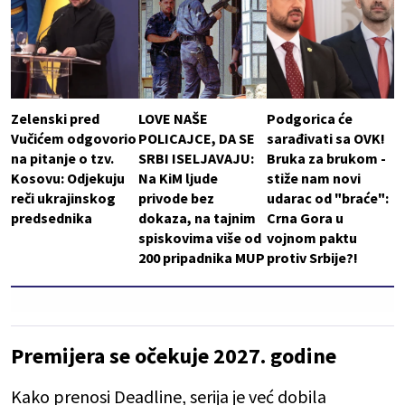
Zelenski pred
LOVE NAŠE
Podgorica će
Vučićem odgovorio
POLICAJCE, DA SE
sarađivati sa OVK!
na pitanje o tzv.
SRBI ISELJAVAJU:
Bruka za brukom -
Kosovu: Odjekuju
Na KiM ljude
stiže nam novi
reči ukrajinskog
privode bez
udarac od "braće":
predsednika
dokaza, na tajnim
Crna Gora u
spiskovima više od
vojnom paktu
200 pripadnika MUP
protiv Srbije?!
Premijera se očekuje 2027. godine
Kako prenosi Deadline, serija je već dobila