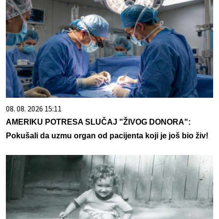
08. 08. 2026 15:11
AMERIKU POTRESA SLUČAJ "ŽIVOG DONORA":
Pokušali da uzmu organ od pacijenta koji je još bio živ!