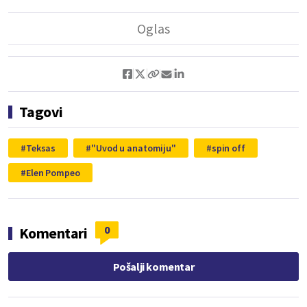
Tagovi
Teksas
"Uvod u anatomiju"
spin off
Elen Pompeo
0
Komentari
Pošalji komentar