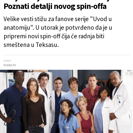
Poznati detalji novog spin-offa
Velike vesti stižu za fanove serije "Uvod u
anatomiju". U utorak je potvrđeno da je u
pripremi novi spin-off čija će radnja biti
smeštena u Teksasu.
Izvor:
Index.hr