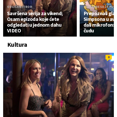
ODLIČAN IZBOR
STJUARDESA JE PRE
Savršena serija za vikend;
Prepoznali gla
Osam epizoda koje ćete
Simpsona u avio
odgledati u jednom dahu
dali mikrofon: P
VIDEO
čudu
Kultura
0