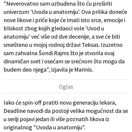
"Neverovatno sam uzbuđena što ću proširiti
univerzum 'Uvoda u anatomiju'. Ova prilika doneće
nove likove i priče koje će imati isto srce, emocije i
bliskost zbog kojih gledaoci vole 'Uvod u
anatomiju' već više od dve decenije, a sve će biti
smešteno u mojoj rodnoj državi Teksas. Izuzetno
sam zahvalna Šondi Rajms što je stvorila ovaj
dinamičan svet i osećam se srećnom što mogu da
budem deo njega", izjavila je Marinis.
Iako će spin-off pratiti novu generaciju lekara,
Deadline navodi da postoji velika mogućnost da se
u seriji pojavi jedan ili više poznatih likova iz
originalnog "Uvoda u anatomiju".