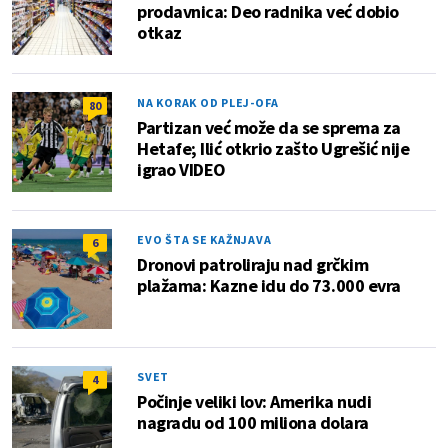
prodavnica: Deo radnika već dobio
otkaz
NA KORAK OD PLEJ-OFA
80
Partizan već može da se sprema za
Hetafe; Ilić otkrio zašto Ugrešić nije
igrao VIDEO
EVO ŠTA SE KAŽNJAVA
6
Dronovi patroliraju nad grčkim
plažama: Kazne idu do 73.000 evra
SVET
4
Počinje veliki lov: Amerika nudi
nagradu od 100 miliona dolara