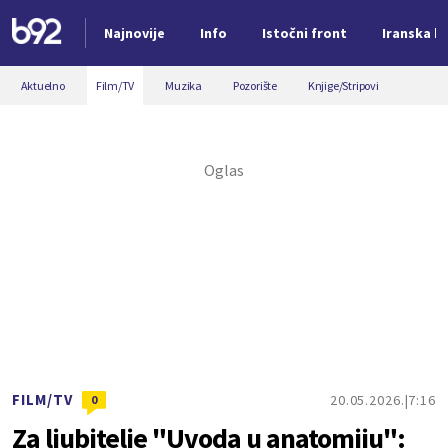
Najnovije
Info
Istočni front
Iranska kr
Nova vest
Aktuelno
Film/TV
Muzika
Pozorište
Knjige/Stripovi
FILM/TV
20.05.2026.
7:16
0
Za ljubitelje "Uvoda u anatomiju":