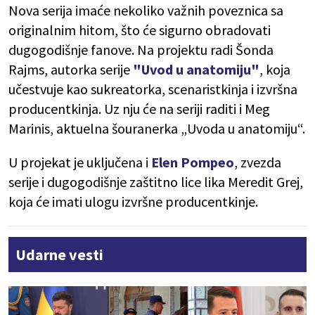
Nova serija imaće nekoliko važnih poveznica sa
originalnim hitom, što će sigurno obradovati
dugogodišnje fanove. Na projektu radi Šonda
Rajms, autorka serije
"Uvod u anatomiju"
, koja
učestvuje kao sukreatorka, scenaristkinja i izvršna
producentkinja. Uz nju će na seriji raditi i Meg
Marinis, aktuelna šouranerka „Uvoda u anatomiju“.
U projekat je uključena i
Elen Pompeo
, zvezda
serije i dugogodišnje zaštitno lice lika Meredit Grej,
koja će imati ulogu izvršne producentkinje.
Udarne vesti