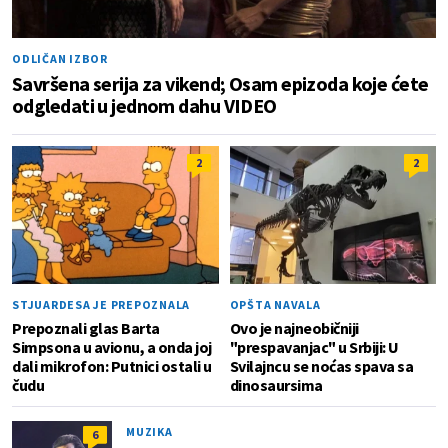
ODLIČAN IZBOR
Savršena serija za vikend; Osam epizoda koje ćete
odgledati u jednom dahu VIDEO
2
2
STJUARDESA JE PREPOZNALA
OPŠTA NAVALA
Prepoznali glas Barta
Ovo je najneobičniji
Simpsona u avionu, a onda joj
"prespavanjac" u Srbiji: U
dali mikrofon: Putnici ostali u
Svilajncu se noćas spava sa
čudu
dinosaursima
MUZIKA
6