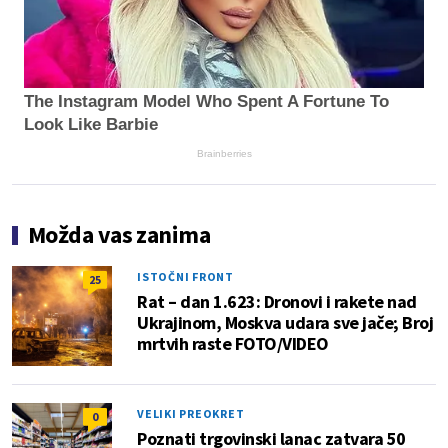
The Instagram Model Who Spent A Fortune To
Look Like Barbie
Brainberries
Možda vas zanima
ISTOČNI FRONT
25
Rat – dan 1.623: Dronovi i rakete nad
Ukrajinom, Moskva udara sve jače; Broj
mrtvih raste FOTO/VIDEO
VELIKI PREOKRET
0
Poznati trgovinski lanac zatvara 50