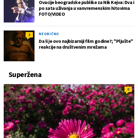
Ovacije beogradske publike za Nik Kejva: Dva i
po sata uživanja u vanvremenskim hitovima
FOTO/VIDEO
NEOBIČNO
3
Da li je ovo najbizarniji film godine?; "Pljušte"
reakcije na društvenim mrežama
Superžena
0