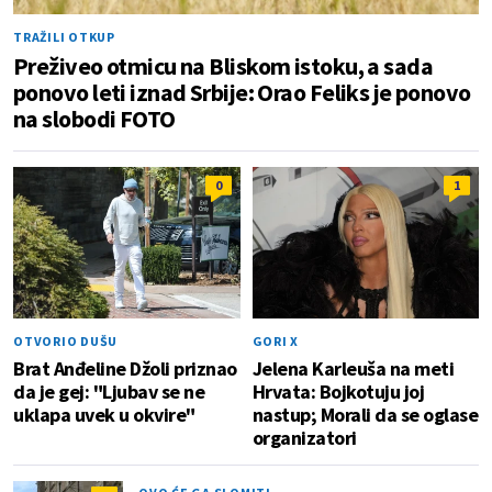
TRAŽILI OTKUP
Preživeo otmicu na Bliskom istoku, a sada
ponovo leti iznad Srbije: Orao Feliks je ponovo
na slobodi FOTO
0
1
OTVORIO DUŠU
GORI X
Brat Anđeline Džoli priznao
Jelena Karleuša na meti
da je gej: "Ljubav se ne
Hrvata: Bojkotuju joj
uklapa uvek u okvire"
nastup; Morali da se oglase
organizatori