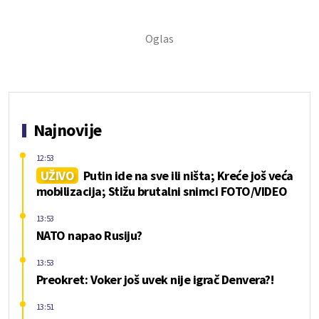
Najnovije
12:53
UŽIVO
Putin ide na sve ili ništa; Kreće još veća
mobilizacija; Stižu brutalni snimci FOTO/VIDEO
13:53
NATO napao Rusiju?
13:53
Preokret: Voker još uvek nije igrač Denvera?!
13:51