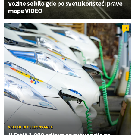
Vozite se bilo gde po svetu koristeći prave
mape VIDEO
0
VELIKO INTERESOVANJE