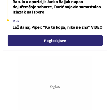
Rasulo u opoziciji: Janko Baljak napao
dojučerašnje saborce, Đurić najavio samostalan
izlazak na izbore
13:49
Laž dana; Piper: "Ko tu koga, niko ne zna" VIDEO
Pogledaj sve