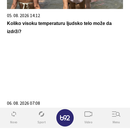
05. 08. 2026 14:12
Koliko visoku temperaturu ljudsko telo može da
izdrži?
06. 08. 2026 07:08
Evo u kojim banjama važi vaučer od 10.000 dinara -
✕
kompletan spisak destinacija u Srbiji
Novo
Sport
Video
Menu