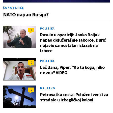
ŠOK OTKRIĆE
NATO napao Rusiju?
POLITIKA
0
Rasulo u opoziciji: Janko Baljak
napao dojučerašnje saborce, Đurić
najavio samostalan izlazak na
izbore
POLITIKA
0
Laž dana; Piper: "Ko tu koga, niko
ne zna" VIDEO
DRUŠTVO
0
Petrovačka cesta: Položeni venci za
stradale u izbegličkoj koloni