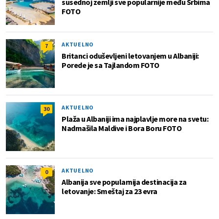
susednoj zemlji sve popularnije među Srbima
FOTO
AKTUELNO
7
Britanci oduševljeni letovanjem u Albaniji:
Porede je sa Tajlandom FOTO
AKTUELNO
30
Plaža u Albaniji ima najplavlje more na svetu:
Nadmašila Maldive i Bora Boru FOTO
AKTUELNO
0
Albanija sve popularnija destinacija za
letovanje: Smeštaj za 23 evra