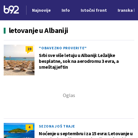
Najnovije
Info
Istočni front
Iranska kr
Nova vest
letovanje u Albaniji
"OBAVEZNO PROVERITE"
19
Srbi sve više letuju u Albaniji: Ležaljke
besplatne, sok na aerodromu 3 evra, a
smeštaj jeftin
SEZONA JOŠ TRAJE
4
Noćenje u septembru i za 15 evra: Letovanje u