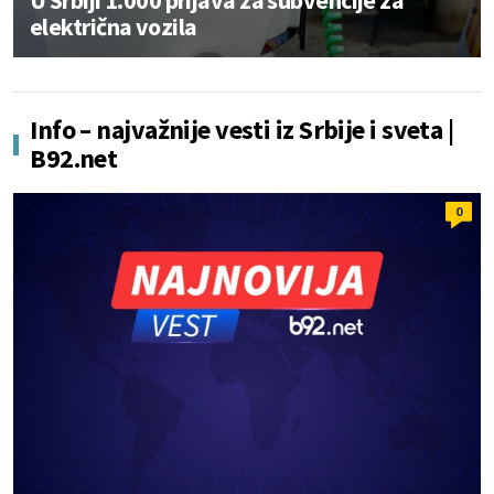
U Srbiji 1.000 prijava za subvencije za
električna vozila
Info – najvažnije vesti iz Srbije i sveta |
B92.net
0