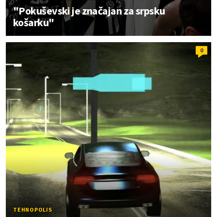
"Pokuševski je značajan za srpsku
košarku"
0
TEHNOPOLIS