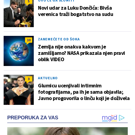
OVO ĆE GA SLOMITI
5
Novi udar za Luku Dončića: Bivša
verenica traži bogatstvo na sudu
ZANEMEĆETE OD ŠOKA
10
Zemlja nije onakva kakvom je
zamišljamo? NASA prikazala njen pravi
oblik VIDEO
AKTUELNO
3
Glumicu ucenjivali intimnim
fotografijama, pa ih je sama objavila;
Javno progovorila o linču koji je doživela
PREPORUKA ZA VAS