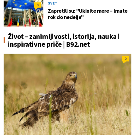
SVET
0
Zapretili su: "Ukinite mere – imate
rok do nedelje"
Život – zanimljivosti, istorija, nauka i
inspirativne priče | B92.net
0