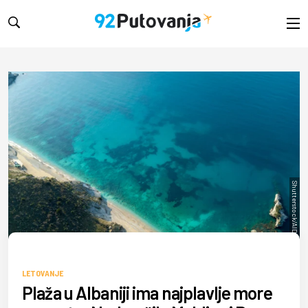
Shutterstock/AlDigital On
LETOVANJE
Plaža u Albaniji ima najplavlje more