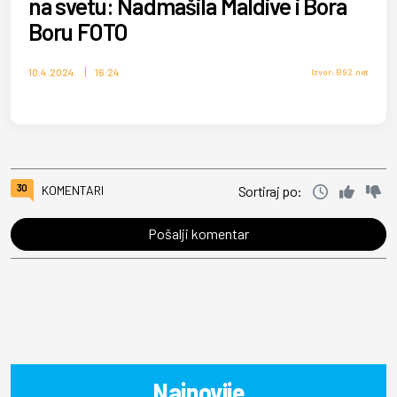
na svetu: Nadmašila Maldive i Bora
Boru FOTO
10.4.2024.
16:24
Izvor: B92.net
30
KOMENTARI
Sortiraj po:
Pošalji komentar
Najnovije