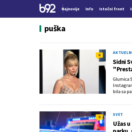
Najnovije
Info
Istočni front
Nova vest
puška
AKTUELN
0
Sidni S
"Presta
Glumica Si
Instagram
bila sa 
SVET
0
Užas u 
parku, 