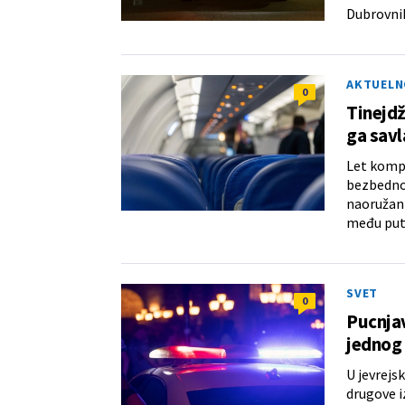
Dubrovnik
AKTUELN
0
Tinejdž
ga savl
Let kompa
bezbednos
naoružan 
među put
SVET
0
Pucnjav
jednog
U jevrejs
drugove i