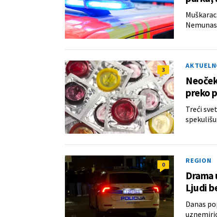
Muškarac 
Nemunas u
AKTUELN
3
Neoček
preko p
Treći sve
spekulišu
REGION
0
Drama u
Ljudi b
Danas po
uznemirio