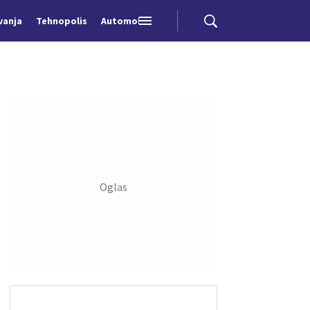
vanja
Tehnopolis
Automobili