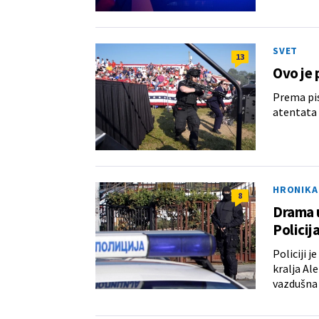
SVET
13
Ovo je 
Prema pis
atentata
HRONIKA
8
Drama 
Policij
Policiji 
kralja Al
vazdušna i