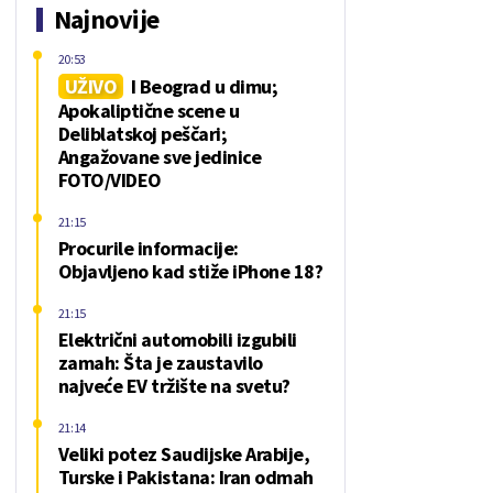
Najnovije
20:53
UŽIVO
I Beograd u dimu;
Apokaliptične scene u
Deliblatskoj peščari;
Angažovane sve jedinice
FOTO/VIDEO
21:15
Procurile informacije:
Objavljeno kad stiže iPhone 18?
21:15
Električni automobili izgubili
zamah: Šta je zaustavilo
najveće EV tržište na svetu?
21:14
Veliki potez Saudijske Arabije,
Turske i Pakistana: Iran odmah