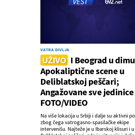
VATRA DIVLJA
UŽIVO
I Beograd u dimu
Apokaliptične scene u
Deliblatskoj peščari;
Angažovane sve jedinice
FOTO/VIDEO
Na više lokacija u Srbiji i dalje su aktivni p
zbog čega vatrogasno-spasilačke ekipe
intervenišu. Najteže je u Ibarskoj klisuri i u