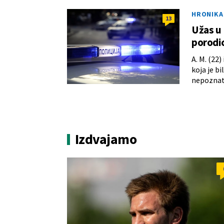
HRONIKA
13
Užas u
porodic
A. M. (22
koja je b
nepoznatog
Izdvajamo