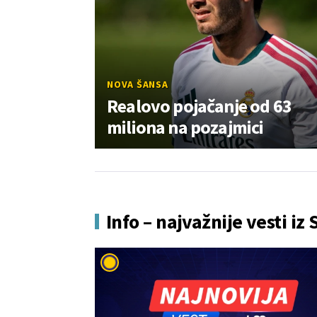
NOVA ŠANSA
Realovo pojačanje od 63
miliona na pozajmici
Info – najvažnije vesti iz 