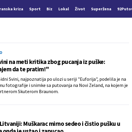
Iranska kriza
Sport
Biz
Lokal
Život
Superžena
92Puto
O
vini na meti kritika zbog pucanja iz puške:
jem da te pratim!"
dni Svini, najpoznatija po ulozi u seriji "Euforija", podelila je na
u fotografije i snimke sa putovanja na Novi Zeland, na kojem je
partnerom Skuterom Braunom.
Litvaniji: Muškarac mirno sedeo i čistio pušku u
a onda je ustao i zapucao