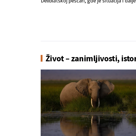
Deliblatskoj peščari, gde je situacija i dalj
kontrole.
Život – zanimljivosti, isto