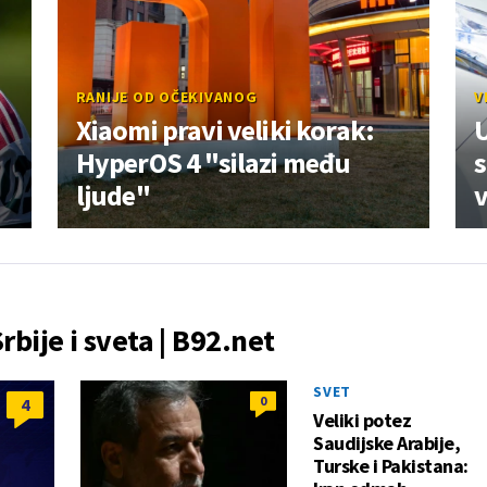
RANIJE OD OČEKIVANOG
V
Xiaomi pravi veliki korak:
U
HyperOS 4 "silazi među
s
ljude"
v
Srbije i sveta | B92.net
SVET
0
4
Veliki potez
Saudijske Arabije,
Turske i Pakistana: