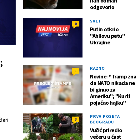
Iran odmah
odgovorio
SVET
0
Putin otkrio
"Ahilovu petu"
Ukrajine
;
RAZNO
1
Novine: "Tramp zna
da NATO nikada ne
bi ginuo za
Ameriku"; "Kurti
pojačao hajku"
PRVA POSETA
ožari
3
BEOGRADU
Vučić priredio
večeru u čast