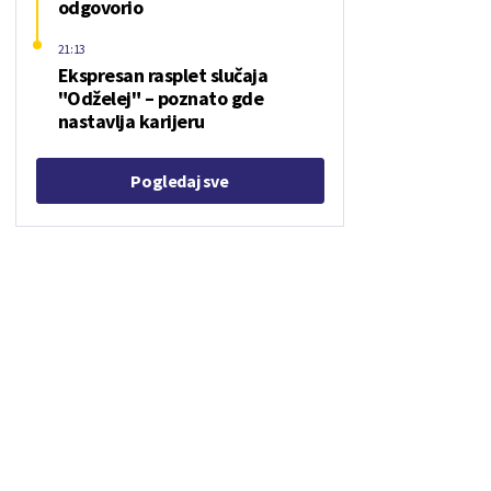
odgovorio
21:13
Ekspresan rasplet slučaja
"Odželej" – poznato gde
nastavlja karijeru
Pogledaj sve