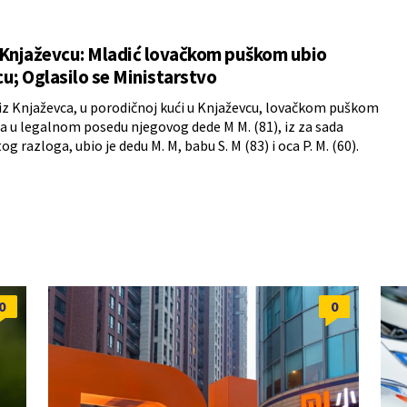
 Knjaževcu: Mladić lovačkom puškom ubio
u; Oglasilo se Ministarstvo
) iz Knjaževca, u porodičnoj kući u Knjaževcu, lovačkom puškom
ila u legalnom posedu njegovog dede M M. (81), iz za sada
 razloga, ubio je dedu M. M, babu S. M (83) i oca P. M. (60).
0
0