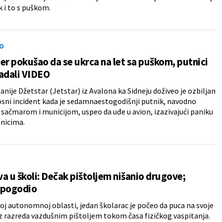
 i to s puškom.
O
er pokušao da se ukrca na let sa puškom, putnici
adali VIDEO
nije Džetstar (Jetstar) iz Avalona ka Sidneju doživeo je ozbiljan
ni incident kada je sedamnaestogodišnji putnik, navodno
sačmarom i municijom, uspeo da uđe u avion, izazivajući paniku
nicima.
a u školi: Dečak pištoljem nišanio drugove;
 pogodio
koj autonomnoj oblasti, jedan školarac je počeo da puca na svoje
z razreda vazdušnim pištoljem tokom časa fizičkog vaspitanja.