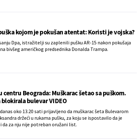
puška kojom je pokušan atentat: Koristi je vojska?
anju Dpa, istražitelji su zaplenili pušku AR-15 nakon pokušaja
 na bivšeg američkog predsednika Donalda Trampa.
u centru Beograda: Muškarac šetao sa puškom.
a blokirala bulevar VIDEO
je danas oko 13.20 sati prijavljeno da muškarac šeta Bulevarom
eksandra držeći u rukama pušku, za koju se ispostavilo da je
 da za nju nije potreban oružani list.