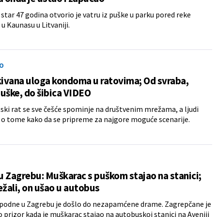
star 47 godina otvorio je vatru iz puške u parku pored reke
 Kaunasu u Litvaniji.
O
ivana uloga kondoma u ratovima; Od svraba,
uške, do šibica VIDEO
tski rat se sve češće spominje na društvenim mrežama, a ljudi
 o tome kako da se pripreme za najgore moguće scenarije.
 Zagrebu: Muškarac s puškom stajao na stanici;
ežali, on ušao u autobus
podne u Zagrebu je došlo do nezapamćene drame. Zagrepčane je
 prizor kada je muškarac stajao na autobuskoj stanici na Aveniji