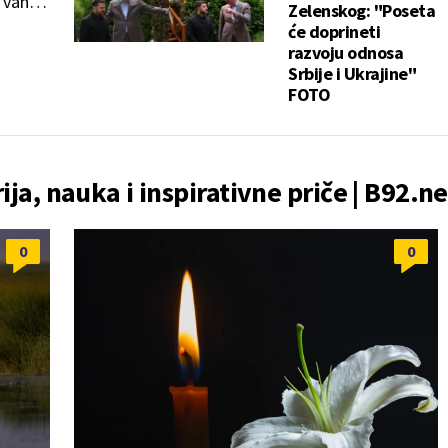
e van
Zelenskog: "Poseta
će doprineti
razvoju odnosa
Srbije i Ukrajine"
FOTO
rija, nauka i inspirativne priče | B92.ne
0
0