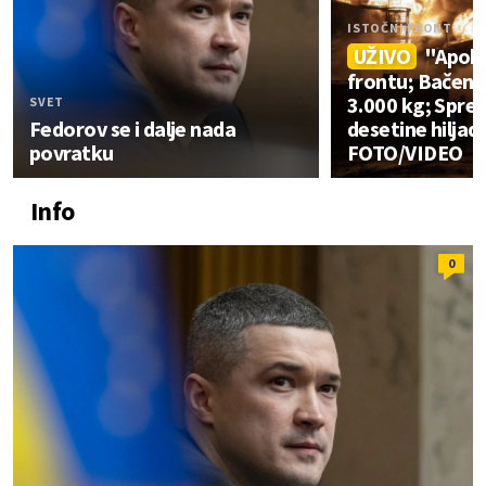
ISTOČNI FRONT
UŽIVO
"Apoka
frontu; Bačen
3.000 kg; Spre
SVET
Fedorov se i dalje nada
desetine hiljad
povratku
FOTO/VIDEO
Info
0