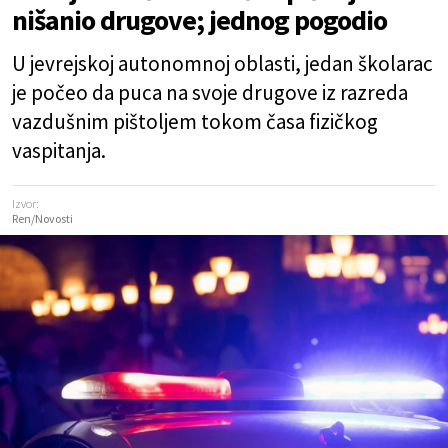
nišanio drugove; jednog pogodio
U jevrejskoj autonomnoj oblasti, jedan školarac
je počeo da puca na svoje drugove iz razreda
vazdušnim pištoljem tokom časa fizičkog
vaspitanja.
Izvor:
Ren/Novosti