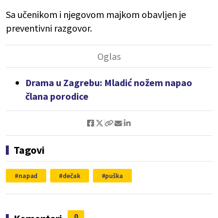
Sa učenikom i njegovom majkom obavljen je
preventivni razgovor.
Drama u Zagrebu: Mladić nožem napao
člana porodice
Tagovi
napad
dečak
puška
0