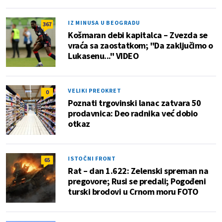
IZ MINUSA U BEOGRADU
367
Košmaran debi kapitalca – Zvezda se
vraća sa zaostatkom; "Da zaključimo o
Lukasenu..." VIDEO
VELIKI PREOKRET
0
Poznati trgovinski lanac zatvara 50
prodavnica: Deo radnika već dobio
otkaz
ISTOČNI FRONT
65
Rat – dan 1.622: Zelenski spreman na
pregovore; Rusi se predali; Pogođeni
turski brodovi u Crnom moru FOTO