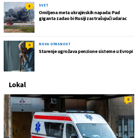
SVET
8
Omiljena meta ukrajinskih napada: Pad
giganta zadao bi Rusiji zastrašujući udarac
NOVA OPASNOST
0
Starenje ugrožava penzione sisteme u Evropi
Lokal
0