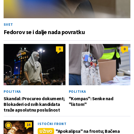
SVET
Fedorov se i dalje nada povratku
0
0
POLITIKA
POLITIKA
Skandal: Procureo dokument;
"Kompas": Senke nad
Blokaderi od svih kandidata
"listom"
traže apsolutnu poslušnost
ISTOČNI FRONT
14
UŽIVO
"Apokalipsa" na frontu; Bačena