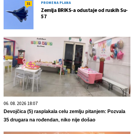
PROMENA PLANA
31
Zemlja BRIKS-a odustaje od ruskih Su-
57
06. 08. 2026 18:07
Devojčica (5) rasplakala celu zemlju pitanjem: Pozvala
35 drugara na rođendan, niko nije došao