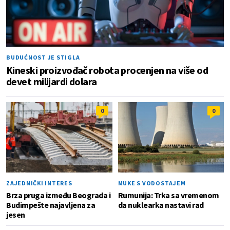
BUDUĆNOST JE STIGLA
Kineski proizvođač robota procenjen na više od
devet milijardi dolara
0
0
ZAJEDNIČKI INTERES
MUKE S VODOSTAJEM
Brza pruga između Beograda i
Rumunija: Trka sa vremenom
Budimpešte najavljena za
da nuklearka nastavi rad
jesen