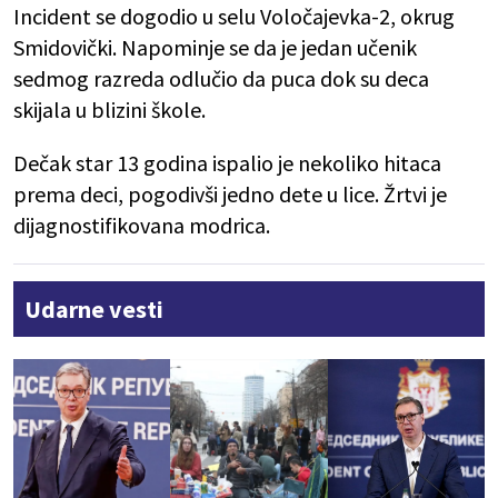
Incident se dogodio u selu Voločajevka-2, okrug
Smidovički. Napominje se da je jedan učenik
sedmog razreda odlučio da puca dok su deca
skijala u blizini škole.
Dečak star 13 godina ispalio je nekoliko hitaca
prema deci, pogodivši jedno dete u lice. Žrtvi je
dijagnostifikovana modrica.
Udarne vesti