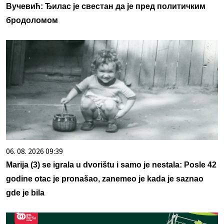
Вучевић: Ђилас је свестан да је пред политичким
бродоломом
06. 08. 2026 09:39
Marija (3) se igrala u dvorištu i samo je nestala: Posle 42
godine otac je pronašao, zanemeo je kada je saznao
gde je bila