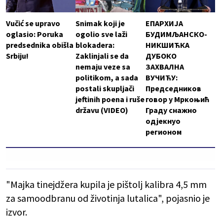
Vučić se upravo
Snimak koji je
ЕПАРХИЈА
oglasio: Poruka
ogolio sve laži
БУДИМЉАНСКО-
predsednika obišla
blokadera:
НИКШИЋКА
Srbiju!
Zaklinjali se da
ДУБОКО
nemaju veze sa
ЗАХВАЛНА
politikom, a sada
ВУЧИЋУ:
postali skupljači
Председников
jeftinih poena i ruše
говор у Мркоњић
državu (VIDEO)
Граду снажно
одјекнуо
регионом
"Majka tinejdžera kupila je pištolj kalibra 4,5 mm
za samoodbranu od životinja lutalica", pojasnio je
izvor.