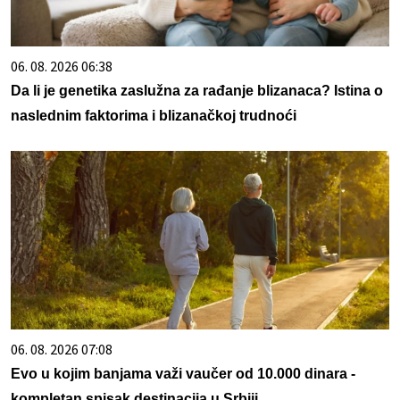
06. 08. 2026 06:38
Da li je genetika zaslužna za rađanje blizanaca? Istina o
naslednim faktorima i blizanačkoj trudnoći
06. 08. 2026 07:08
Evo u kojim banjama važi vaučer od 10.000 dinara -
kompletan spisak destinacija u Srbiji