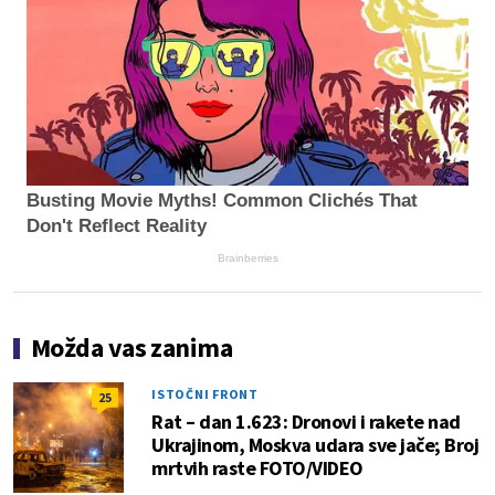
Busting Movie Myths! Common Clichés That
Don't Reflect Reality
Brainberries
Možda vas zanima
ISTOČNI FRONT
25
Rat – dan 1.623: Dronovi i rakete nad
Ukrajinom, Moskva udara sve jače; Broj
mrtvih raste FOTO/VIDEO