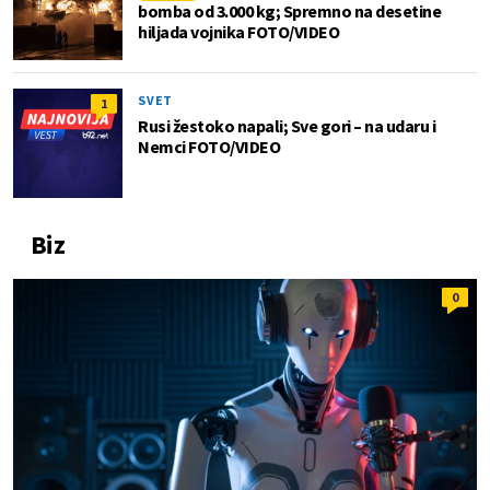
bomba od 3.000 kg; Spremno na desetine
hiljada vojnika FOTO/VIDEO
SVET
1
Rusi žestoko napali; Sve gori – na udaru i
Nemci FOTO/VIDEO
Biz
0