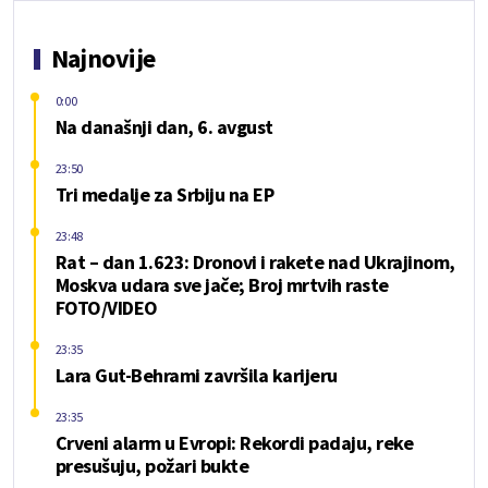
Najnovije
0:00
Na današnji dan, 6. avgust
23:50
Tri medalje za Srbiju na EP
23:48
Rat – dan 1.623: Dronovi i rakete nad Ukrajinom,
Moskva udara sve jače; Broj mrtvih raste
FOTO/VIDEO
23:35
Lara Gut-Behrami završila karijeru
23:35
Crveni alarm u Evropi: Rekordi padaju, reke
presušuju, požari bukte