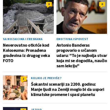
0
0
SA MOZAICIMA I FRESKAMA
EMOTIVNA ISPOVEST
Neverovatno otkriće kod
Antonio Banderas
Koloseuma: Pronađena
progovorio o srčanom
građevina iz drugog veka
udaru: "To je najbolja stvar
FOTO
koja mi se dogodila, naučio
sam lekciju"
KOLIKO JE PREVIŠE?
2
Šokantni scenariji za 2200. godinu:
Manje ljudi na Zemlji moglo bi da uspori
klimatske promene i spasi planetu
JEZIVO