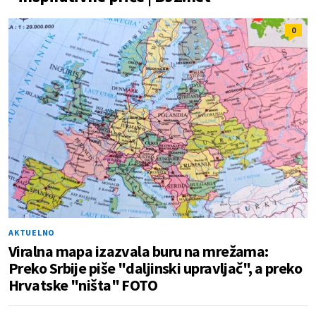
0
AKTUELNO
Viralna mapa izazvala buru na mrežama:
Preko Srbije piše "daljinski upravljač", a preko
Hrvatske "ništa" FOTO