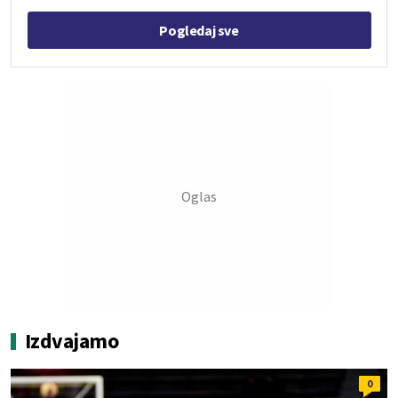
Pogledaj sve
Izdvajamo
0