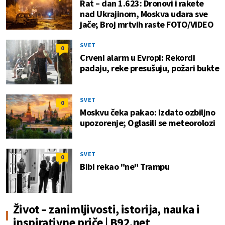
Rat – dan 1.623: Dronovi i rakete
nad Ukrajinom, Moskva udara sve
jače; Broj mrtvih raste FOTO/VIDEO
SVET
0
Crveni alarm u Evropi: Rekordi
padaju, reke presušuju, požari bukte
SVET
0
Moskvu čeka pakao: Izdato ozbiljno
upozorenje; Oglasili se meteorolozi
SVET
0
Bibi rekao "ne" Trampu
Život – zanimljivosti, istorija, nauka i
inspirativne priče | B92.net