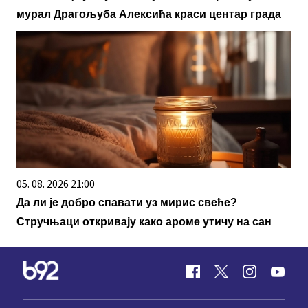
мурал Драгoљуба Алексића краси центар града
05. 08. 2026 21:00
Да ли је добро спавати уз мирис свеће?
Стручњаци откривају како ароме утичу на сан