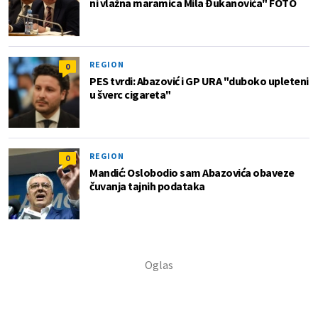
ni vlažna maramica Mila Đukanovića" FOTO
REGION
0
PES tvrdi: Abazović i GP URA "duboko upleteni
u šverc cigareta"
REGION
0
Mandić: Oslobodio sam Abazovića obaveze
čuvanja tajnih podataka