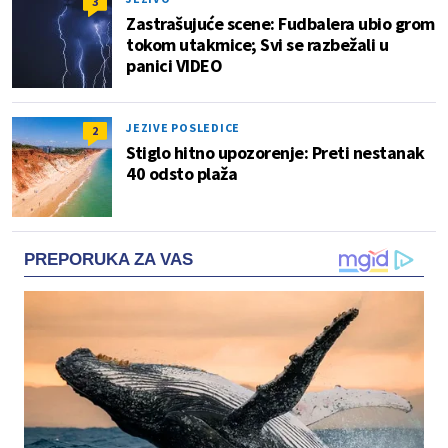
3
Zastrašujuće scene: Fudbalera ubio grom
tokom utakmice; Svi se razbežali u
panici VIDEO
JEZIVE POSLEDICE
2
Stiglo hitno upozorenje: Preti nestanak
40 odsto plaža
PREPORUKA ZA VAS