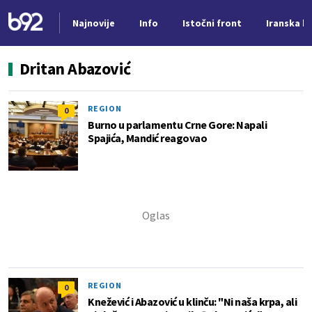
Najnovije
Info
Istočni front
Iranska kr
Nova vest
Dritan Abazović
REGION
0
Burno u parlamentu Crne Gore: Napali
Spajića, Mandić reagovao
REGION
0
Knežević i Abazović u klinču: "Ni naša krpa, ali