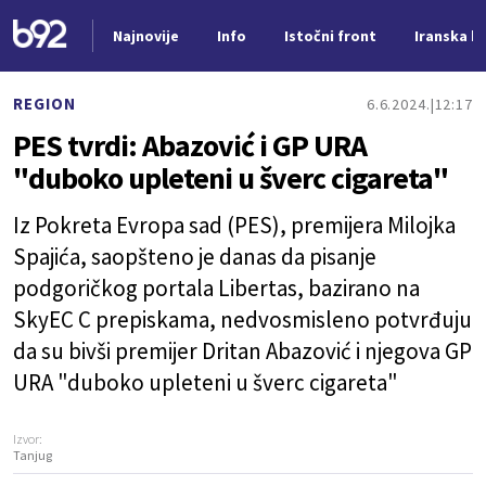
Najnovije
Info
Istočni front
Iranska kr
Nova vest
REGION
6.6.2024.
12:17
PES tvrdi: Abazović i GP URA
"duboko upleteni u šverc cigareta"
Iz Pokreta Evropa sad (PES), premijera Milojka
Spajića, saopšteno je danas da pisanje
podgoričkog portala Libertas, bazirano na
SkyEC C prepiskama, nedvosmisleno potvrđuju
da su bivši premijer Dritan Abazović i njegova GP
URA "duboko upleteni u šverc cigareta"
Izvor:
Tanjug