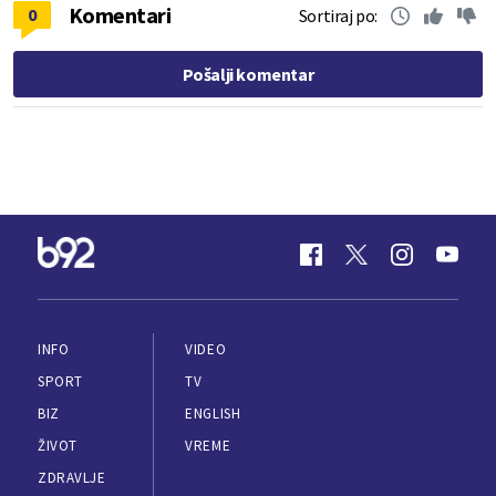
Komentari
0
Sortiraj po:
Pošalji komentar
INFO
VIDEO
SPORT
TV
BIZ
ENGLISH
ŽIVOT
VREME
ZDRAVLJE