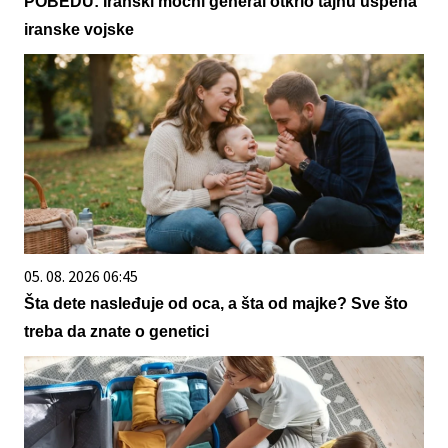
POBEDU: Iranski moćni general otkrio tajnu uspeha
iranske vojske
05. 08. 2026 06:45
Šta dete nasleđuje od oca, a šta od majke? Sve što
treba da znate o genetici