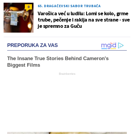
65. DRAGAČEVSKI SABOR TRUBAČA
0
Varošica već u ludilu: Lomi se kolo, grme
trube, pečenje i rakija na sve strane - sve
je spremno za Guču
PREPORUKA ZA VAS
The Insane True Stories Behind Cameron's
Biggest Films
Brainberries