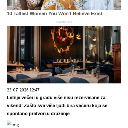
10 Tallest Women You Won't Believe Exist
Brainberries
23. 07. 2026 12:47
Letnje večeri u gradu više nisu rezervisane za
vikend: Zašto sve više ljudi bira večeru koja se
spontano pretvori u druženje