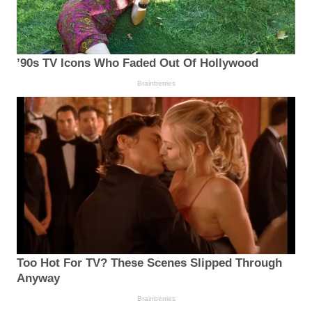
’90s TV Icons Who Faded Out Of Hollywood
Brainberries
Too Hot For TV? These Scenes Slipped Through
Anyway
Brainberries