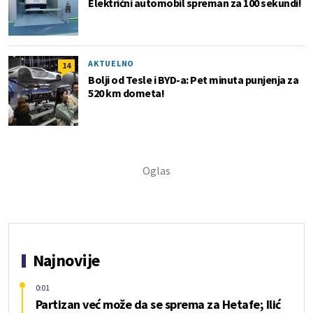
Električni automobil spreman za 100 sekundi!
AKTUELNO
14
Bolji od Tesle i BYD-a: Pet minuta punjenja za
520 km dometa!
Najnovije
0:01
Partizan već može da se sprema za Hetafe; Ilić