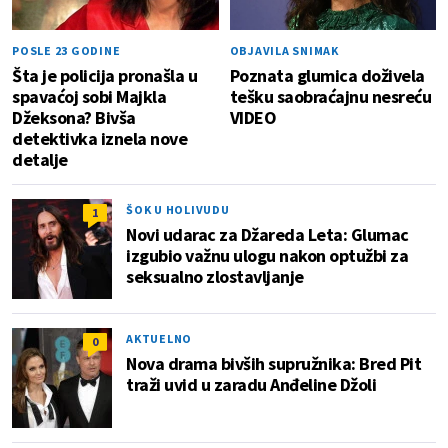
POSLE 23 GODINE
OBJAVILA SNIMAK
Šta je policija pronašla u
Poznata glumica doživela
spavaćoj sobi Majkla
tešku saobraćajnu nesreću
Džeksona? Bivša
VIDEO
detektivka iznela nove
detalje
ŠOK U HOLIVUDU
1
Novi udarac za Džareda Leta: Glumac
izgubio važnu ulogu nakon optužbi za
seksualno zlostavljanje
AKTUELNO
0
Nova drama bivših supružnika: Bred Pit
traži uvid u zaradu Anđeline Džoli