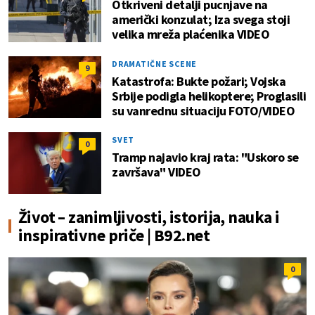
Otkriveni detalji pucnjave na
američki konzulat; Iza svega stoji
velika mreža plaćenika VIDEO
DRAMATIČNE SCENE
9
Katastrofa: Bukte požari; Vojska
Srbije podigla helikoptere; Proglasili
su vanrednu situaciju FOTO/VIDEO
SVET
0
Tramp najavio kraj rata: "Uskoro se
završava" VIDEO
Život – zanimljivosti, istorija, nauka i
inspirativne priče | B92.net
0