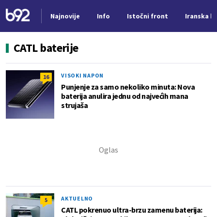
Najnovije
Info
Istočni front
Iranska kr
Nova vest
CATL baterije
VISOKI NAPON
16
Punjenje za samo nekoliko minuta: Nova
baterija anulira jednu od najvećih mana
strujaša
AKTUELNO
5
CATL pokrenuo ultra-brzu zamenu baterija: