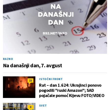
RAZNO
Na današnji dan, 7. avgust
ISTOČNI FRONT
15
Rat – dan 1.624: Ukrajinci ponovo
pogodili "ruski Amazon"; SAD
pojačale pomoć Kijevu FOTO/VIDEO
SVET
0