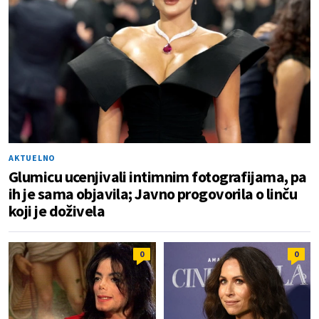
AKTUELNO
Glumicu ucenjivali intimnim fotografijama, pa
ih je sama objavila; Javno progovorila o linču
koji je doživela
0
0