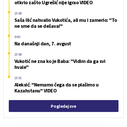
otkrio zašto Ugrešić nije igrao VIDEO
23:58
Saša Ilić nahvalio Vukotića, ali mu i zamerio: "To
ne sme da se dešava!"
0:00
Na današnji dan, 7. avgust
23:58
Vukotić ne zna ko je Baba: "Vidim da ga svi
hvale"
23:51
Aleksić: "Nemamo čega da se plašimo u
Kazahstanu" VIDEO
Pogledaj sve