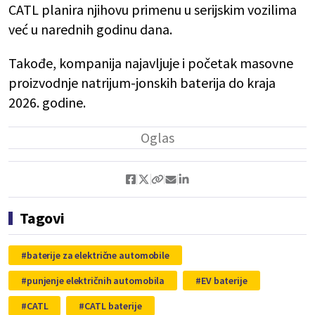
CATL planira njihovu primenu u serijskim vozilima
već u narednih godinu dana.
Takođe, kompanija najavljuje i početak masovne
proizvodnje natrijum-jonskih baterija do kraja
2026. godine.
Tagovi
baterije za električne automobile
punjenje električnih automobila
EV baterije
CATL
CATL baterije