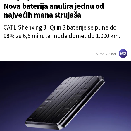
Nova baterija anulira jednu od
najvećih mana strujaša
CATL Shenxing 3 i Qilin 3 baterije se pune do
98% za 6,5 minuta i nude domet do 1.000 km.
Autor:
B92.net