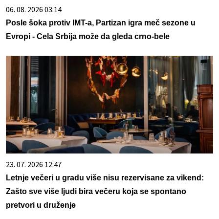
06. 08. 2026 03:14
Posle šoka protiv IMT-a, Partizan igra meč sezone u
Evropi - Cela Srbija može da gleda crno-bele
23. 07. 2026 12:47
Letnje večeri u gradu više nisu rezervisane za vikend:
Zašto sve više ljudi bira večeru koja se spontano
pretvori u druženje