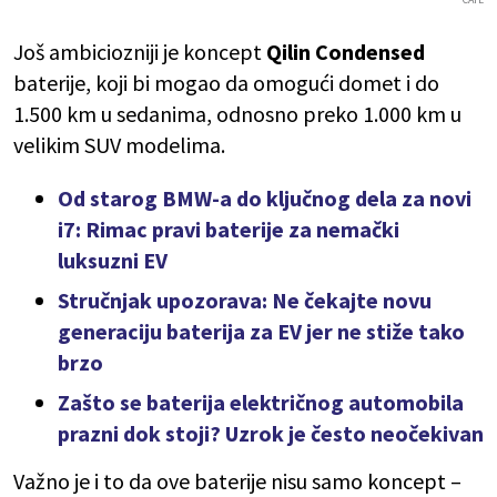
Još ambiciozniji je koncept
Qilin Condensed
baterije, koji bi mogao da omogući domet i do
1.500 km u sedanima, odnosno preko 1.000 km u
velikim SUV modelima.
Od starog BMW-a do ključnog dela za novi
i7: Rimac pravi baterije za nemački
luksuzni EV
Stručnjak upozorava: Ne čekajte novu
generaciju baterija za EV jer ne stiže tako
brzo
Zašto se baterija električnog automobila
prazni dok stoji? Uzrok je često neočekivan
Važno je i to da ove baterije nisu samo koncept –