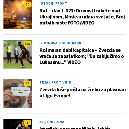
ISTOČNI FRONT
20
Rat – dan 1.623: Dronovi i rakete nad
Ukrajinom, Moskva udara sve jače; Broj
mrtvih raste FOTO/VIDEO
IZ MINUSA U BEOGRADU
365
Košmaran debi kapitalca – Zvezda se
vraća sa zaostatkom; "Da zaključimo o
Lukasenu..." VIDEO
TEŽAK PROTIVNIK
23
Zvezda loše prošla na žrebu za plasman
u Ligu Evrope!
359,5 MILIONA
7
Istorijski ugovor za Nikolu Jokića