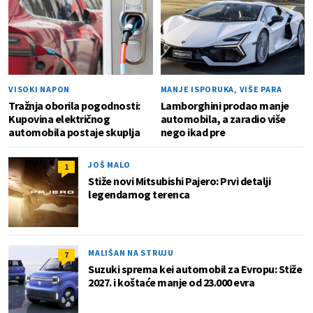
VISOKI NAPON
MANJE ISPORUKA, VIŠE PARA
Tražnja oborila pogodnosti:
Lamborghini prodao manje
Kupovina električnog
automobila, a zaradio više
automobila postaje skuplja
nego ikad pre
JOŠ MALO
1
Stiže novi Mitsubishi Pajero: Prvi detalji
legendarnog terenca
MALIŠAN NA STRUJU
7
Suzuki sprema kei automobil za Evropu: Stiže
2027. i koštaće manje od 23.000 evra