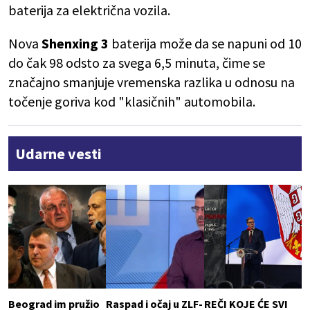
baterija za električna vozila.
Nova
Shenxing 3
baterija može da se napuni od 10
do čak 98 odsto za svega 6,5 minuta, čime se
značajno smanjuje vremenska razlika u odnosu na
točenje goriva kod "klasičnih" automobila.
Udarne vesti
Beograd im pružio
Raspad i očaj u ZLF-
REČI KOJE ĆE SVI