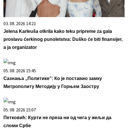
03. 08. 2026 14:21
Jelena Karleuša otkrila kako teku pripreme za gala
proslavu ćerkinog punoletstva: Duško će biti finansijer,
a ja organizator
05. 08. 2026 15:45
Сазнања „Политике”: Ко је поставио замку
Митрополиту Методију у Горњем Заостру
05. 08. 2026 15:07
Петковић: Курти не преза ни од чега у жељи да
сломи Србе