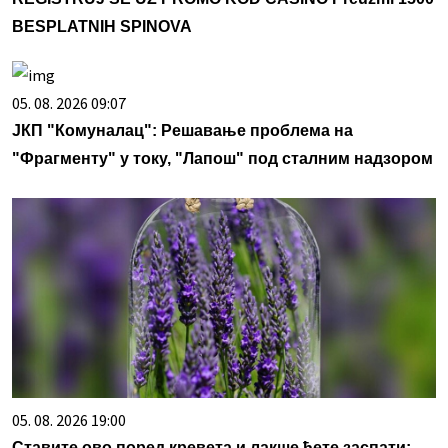
BESPLATNIH SPINOVA
05. 08. 2026 09:07
ЈКП "Комуналац": Решавање проблема на
"Фрагменту" у току, "Лапош" под сталним надзором
05. 08. 2026 19:00
Ставите ово поред кревета и лакше ћете заспати: