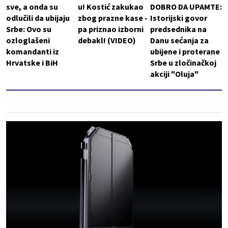
sve, a onda su
u! Kostić zakukao
DOBRO DA UPAMTE:
odlučili da ubijaju
zbog prazne kase -
Istorijski govor
Srbe: Ovo su
pa priznao izborni
predsednika na
ozloglašeni
debakl! (VIDEO)
Danu sećanja za
komandanti iz
ubijene i proterane
Hrvatske i BiH
Srbe u zločinačkoj
akciji "Oluja"