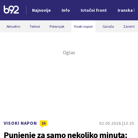
Najnovije
Info
Istočni front
Iranska kr
Nova vest
Aktuelno
Testovi
Polovnjak
Visoki napon
Garaža
Zanimljiv
VISOKI NAPON
02.05.2026.
13:35
16
Punjenje za samo nekoliko minuta: