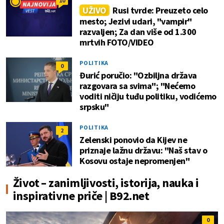
10
UŽIVO
Rusi tvrde: Preuzeto celo
mesto; Jezivi udari, "vampir"
razvaljen; Za dan više od 1.300
mrtvih FOTO/VIDEO
POLITIKA
0
Đurić poručio: "Ozbiljna država
razgovara sa svima"; "Nećemo
voditi ničiju tuđu politiku, vodićemo
srpsku"
POLITIKA
2
Zelenski ponovio da Kijev ne
priznaje lažnu državu: "Naš stav o
Kosovu ostaje nepromenjen"
Život – zanimljivosti, istorija, nauka i
inspirativne priče | B92.net
0