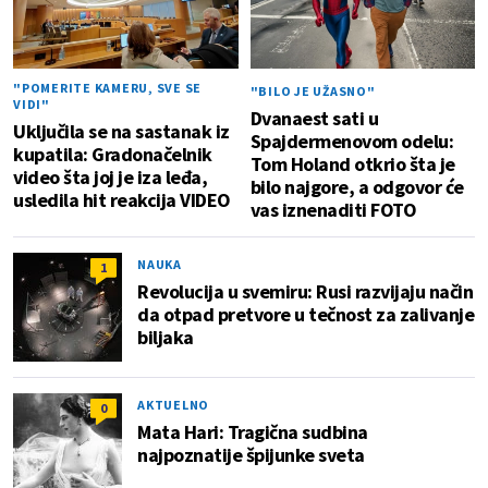
"POMERITE KAMERU, SVE SE
"BILO JE UŽASNO"
VIDI"
Dvanaest sati u
Uključila se na sastanak iz
Spajdermenovom odelu:
kupatila: Gradonačelnik
Tom Holand otkrio šta je
video šta joj je iza leđa,
bilo najgore, a odgovor će
usledila hit reakcija VIDEO
vas iznenaditi FOTO
NAUKA
1
Revolucija u svemiru: Rusi razvijaju način
da otpad pretvore u tečnost za zalivanje
biljaka
AKTUELNO
0
Mata Hari: Tragična sudbina
najpoznatije špijunke sveta