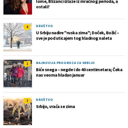
lome, Blizanci izlaze iz mračnog perioda, a
ostali?
DRUŠTVO
4
U Srbiju nadire "ruska zima"; Doček, Božić –
sve je pod uticajem tog hladnog naleta
NAJNOVIJA PROGNOZA ZA SRBIJU
2
Biće snega – negde i do 40 centimetara; Čeka
nas veoma hladan januar
DRUŠTVO
2
Srbijo, vraća se zima