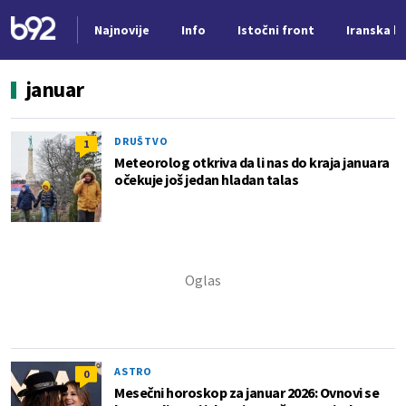
Najnovije
Info
Istočni front
Iranska kr
Nova vest
januar
DRUŠTVO
1
Meteorolog otkriva da li nas do kraja januara
očekuje još jedan hladan talas
ASTRO
0
Mesečni horoskop za januar 2026: Ovnovi se