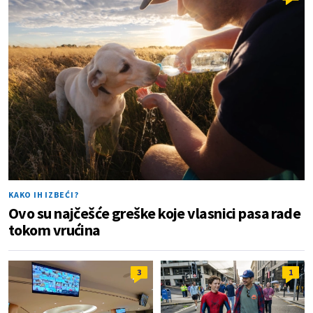
KAKO IH IZBEĆI?
Ovo su najčešće greške koje vlasnici pasa rade
tokom vrućina
3
1