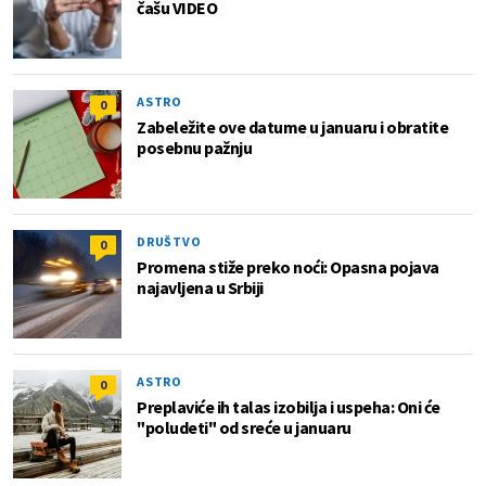
čašu VIDEO
ASTRO
0
Zabeležite ove datume u januaru i obratite
posebnu pažnju
DRUŠTVO
0
Promena stiže preko noći: Opasna pojava
najavljena u Srbiji
ASTRO
0
Preplaviće ih talas izobilja i uspeha: Oni će
"poludeti" od sreće u januaru