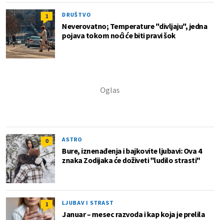
DRUŠTVO
1
Neverovatno; Temperature "divljaju", jedna
pojava tokom noći će biti pravi šok
ASTRO
0
Bure, iznenađenja i bajkovite ljubavi: Ova 4
znaka Zodijaka će doživeti "ludilo strasti"
LJUBAV I STRAST
1
Januar – mesec razvoda i kap koja je prelila