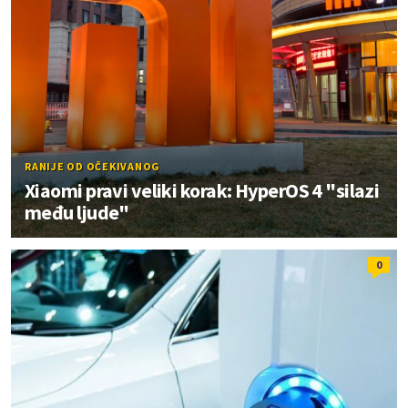
RANIJE OD OČEKIVANOG
Xiaomi pravi veliki korak: HyperOS 4 "silazi
među ljude"
0