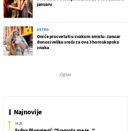
januaru
ASTRO
0
Oni će procvetati u svakom smislu: Januar
donosi veliku sreću za ova 3 horoskopska
znaka
Najnovije
14:26
Srđan Blagojević: "Sramota me je..."