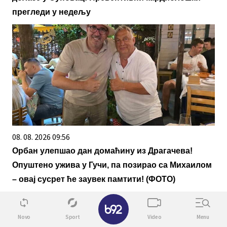
прегледи у недељу
08. 08. 2026 09:56
Oрбан улепшао дан домаћину из Драгачева!
Опуштено ужива у Гучи, па позирао са Михаилом
– овај сусрет ће заувек памтити! (ФОТО)
✕
Novo
Sport
Video
Menu