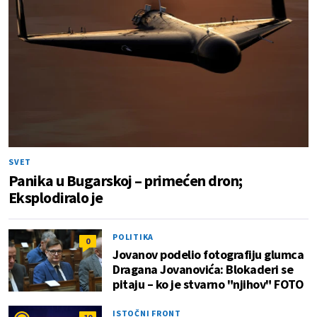
SVET
Panika u Bugarskoj – primećen dron;
Eksplodiralo je
POLITIKA
0
Jovanov podelio fotografiju glumca
Dragana Jovanovića: Blokaderi se
pitaju – ko je stvarno "njihov" FOTO
ISTOČNI FRONT