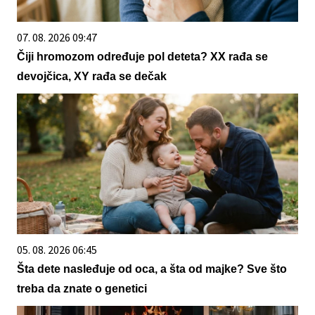
07. 08. 2026 09:47
Čiji hromozom određuje pol deteta? XX rađa se
devojčica, XY rađa se dečak
05. 08. 2026 06:45
Šta dete nasleđuje od oca, a šta od majke? Sve što
treba da znate o genetici