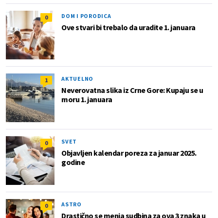
DOM I PORODICA
0
Ove stvari bi trebalo da uradite 1. januara
AKTUELNO
1
Neverovatna slika iz Crne Gore: Kupaju se u
moru 1. januara
SVET
0
Objavljen kalendar poreza za januar 2025.
godine
ASTRO
0
Drastično se menja sudbina za ova 3 znaka u