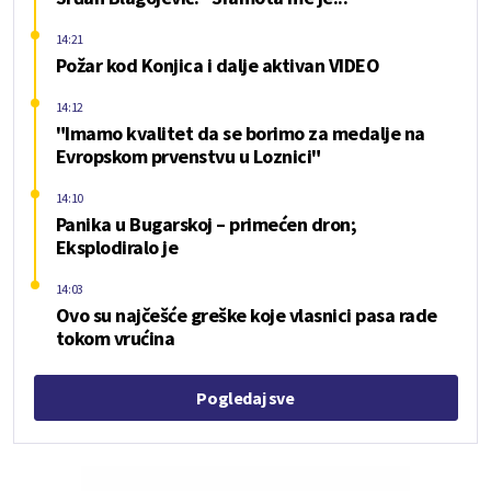
14:21
Požar kod Konjica i dalje aktivan VIDEO
14:12
"Imamo kvalitet da se borimo za medalje na
Evropskom prvenstvu u Loznici"
14:10
Panika u Bugarskoj – primećen dron;
Eksplodiralo je
14:03
Ovo su najčešće greške koje vlasnici pasa rade
tokom vrućina
Pogledaj sve