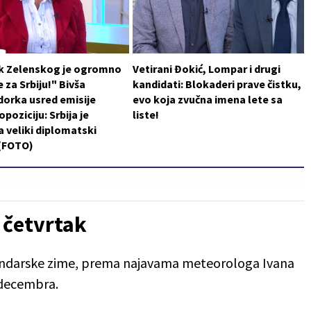
k Zelenskog je ogromno
Vetirani Đokić, Lompar i drugi
 za Srbiju!" Bivša
kandidati: Blokaderi prave čistku,
orka usred emisije
evo koja zvučna imena lete sa
poziciju: Srbija je
liste!
a veliki diplomatski
 (FOTO)
 četvrtak
lendarske zime, prema najavama meteorologa Ivana
. decembra.