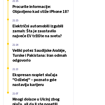
21:15
Procurile informacije:
Objavljeno kad stiže iPhone 18?
21:15
Električni automobili izgubili
zamah: Šta je zaustavilo
najveće EV tržište na svetu?
21:14
Veliki potez Saudijske Arabije,
Turske i Pakistana: Iran odmah
odgovorio
21:13
Ekspresan rasplet slučaja
"Odželej" – poznato gde
nastavlja karijeru
21:07
Mnogi dolaze u Ulcinj zbog
plaža, ali da li ste posetili