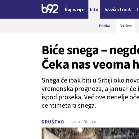
Najnovije
Info
Istočni front
Nova vest
Politika
Društvo
Biće snega – negde
Čeka nas veoma h
Snega će ipak biti u Srbiji oko no
vremenska prognoza, a januar će 
ispod proseka. Već ove nedelje oče
centimetara snega.
Izvor:
Blic.rs
DRUŠTVO