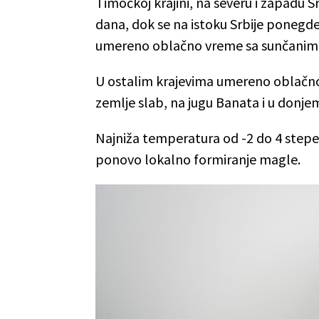
Timočkoj krajini, na severu i zapadu S
dana, dok se na istoku Srbije ponegde 
umereno oblačno vreme sa sunčanim 
U ostalim krajevima umereno oblačno
zemlje slab, na jugu Banata i u donjem
Najniža temperatura od -2 do 4 stepen
ponovo lokalno formiranje magle.