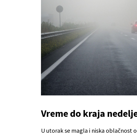
Vreme do kraja nedelj
U utorak se magla i niska oblačnost 