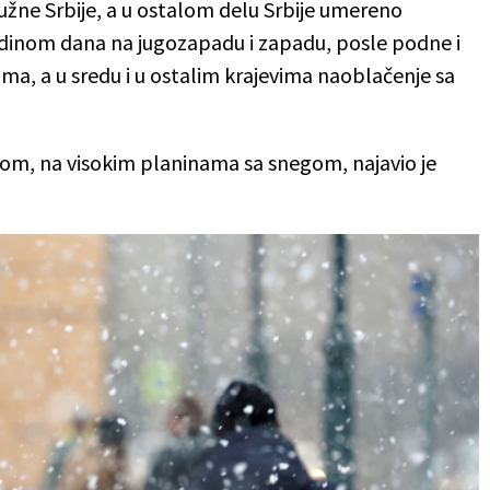
užne Srbije, a u ostalom delu Srbije umereno
edinom dana na jugozapadu i zapadu, posle podne i
ima, a u sredu i u ostalim krajevima naoblačenje sa
om, na visokim planinama sa snegom, najavio je