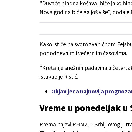
"Duvaće hladna košava, biće jako hlad
Nova godina biće ga još više", dodaje R
Kako ističe na svom zvaničnom Fejsbu
popodnevnim i večernjim časovima.
"Kretanje snežnih padavina u četvrtak
istakao je Ristić.
Objavljena najnovija prognoza
Vreme u ponedeljak u S
Prema najavi RHMZ, u Srbiji ovog jutra