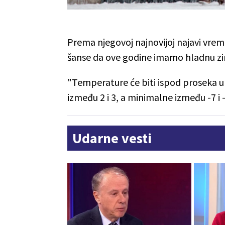
Prema njegovoj najnovijoj najavi vre
šanse da ove godine imamo hladnu zi
"Temperature će biti ispod proseka u
između 2 i 3, a minimalne između -7 i -
Udarne vesti