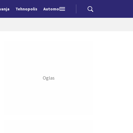
vanja
Tehnopolis
Automobili