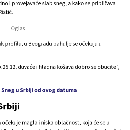
no i provejavaće slab sneg, a kako se približava
istić.
k profilu, u Beogradu pahulje se očekuju u
 25.12, duvaće i hladna košava dobro se obucite",
: Sneg u Srbiji od ovog datuma
rbiji
 očekuje magla i niska oblačnost, koja će se u