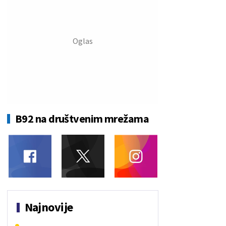
B92 na društvenim mrežama
Najnovije