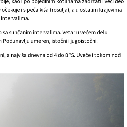
rbije, kao i po pojedinim kotlinama zadržati i veći deo
očekuje i sipeća kiša (rosulja), a u ostalim krajevima
intervalima.
 sa sunčanim intervalima. Vetar u većem delu
 Podunavlju umeren, istočni i jugoistočni.
i, a najviša dnevna od 4 do 8 °S. Uveče i tokom noći