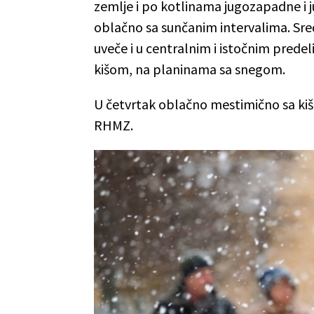
zemlje i po kotlinama jugozapadne i j
oblačno sa sunčanim intervalima. Sr
uveče i u centralnim i istočnim predel
kišom, na planinama sa snegom.
U četvrtak oblačno mestimično sa kiš
RHMZ.