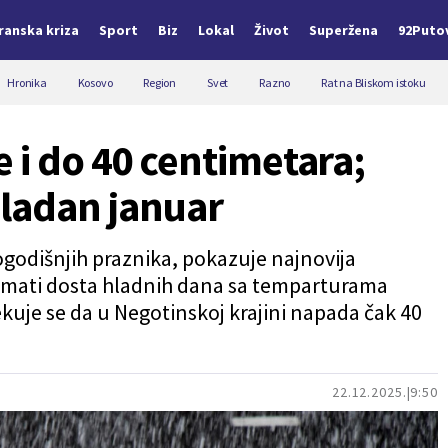
Iranska kriza
Sport
Biz
Lokal
Život
Superžena
92Puto
Hronika
Kosovo
Region
Svet
Razno
Rat na Bliskom istoku
 i do 40 centimetara;
ladan januar
vogodišnjih praznika, pokazuje najnovija
imati dosta hladnih dana sa temparturama
kuje se da u Negotinskoj krajini napada čak 40
22.12.2025.
9:50