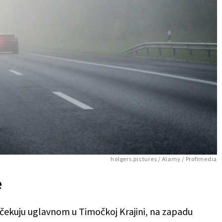
holgers.pictures / Alamy / Profimedia
e
očekuju uglavnom u Timočkoj Krajini, na zapadu