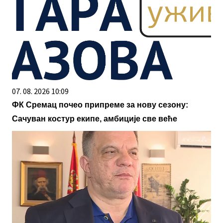
07. 08. 2026 10:09
ФК Сремац почео припреме за нову сезону:
Сачуван костур екипе, амбиције све веће