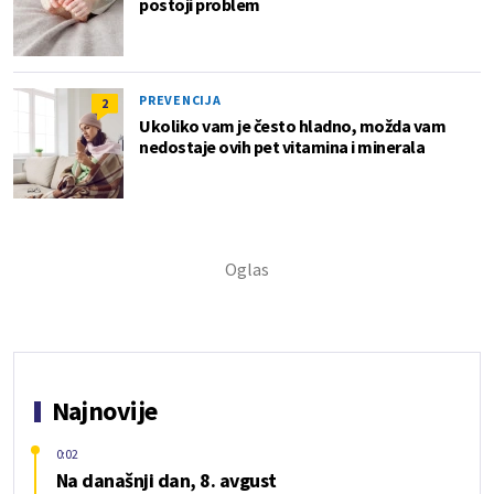
postoji problem
PREVENCIJA
2
Ukoliko vam je često hladno, možda vam
nedostaje ovih pet vitamina i minerala
Najnovije
0:02
Na današnji dan, 8. avgust