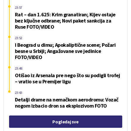
23:57
Rat – dan 1.625: Krim granatiran; Kijev ostaje
bez ključne odbrane; Novi paket sankcija za
Ruse FOTO/VIDEO
23:52
I Beograd u dimu; Apokaliptične scene; Požari
besne u Srbiji; Angažovane sve jedinice
FOTO/VIDEO
23:48
Otišao iz Arsenala pre nego što su podigli trofej
– vratio se u Premijer ligu
23:43
Detalji drame na nemačkom aerodromu: Vozač
nogom izbacio dron sa eksplozivom FOTO
Pogledaj sve