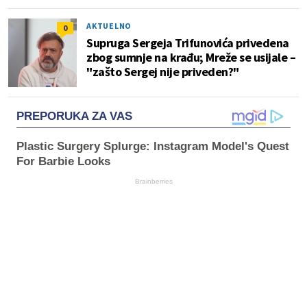
AKTUELNO
0
Supruga Sergeja Trifunovića privedena
zbog sumnje na krađu; Mreže se usijale –
"zašto Sergej nije priveden?"
PREPORUKA ZA VAS
Plastic Surgery Splurge: Instagram Model's Quest
For Barbie Looks
Brainberries