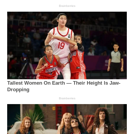
Brainberries
Tallest Women On Earth — Their Height Is Jaw-
Dropping
Brainberries