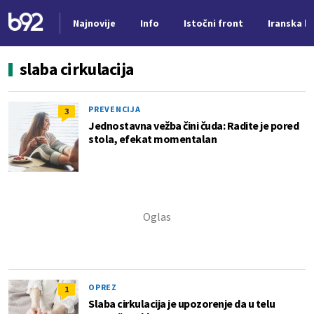
Najnovije
Info
Istočni front
Iranska kr
Nova vest
slaba cirkulacija
PREVENCIJA
3
Jednostavna vežba čini čuda: Radite je pored
stola, efekat momentalan
OPREZ
1
Slaba cirkulacija je upozorenje da u telu