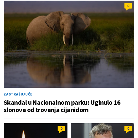
0
ZASTRAŠUJUĆE
Skandal u Nacionalnom parku: Uginulo 16
slonova od trovanja cijanidom
0
0