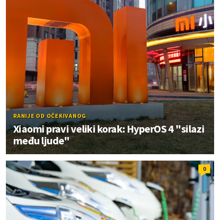
RANIJE OD OČEKIVANOG
Xiaomi pravi veliki korak: HyperOS 4 "silazi
među ljude"
0