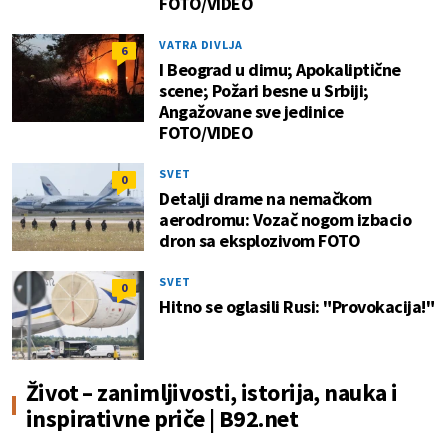
FOTO/VIDEO
VATRA DIVLJA
6
I Beograd u dimu; Apokaliptične
scene; Požari besne u Srbiji;
Angažovane sve jedinice
FOTO/VIDEO
SVET
0
Detalji drame na nemačkom
aerodromu: Vozač nogom izbacio
dron sa eksplozivom FOTO
SVET
0
Hitno se oglasili Rusi: "Provokacija!"
Život – zanimljivosti, istorija, nauka i
inspirativne priče | B92.net