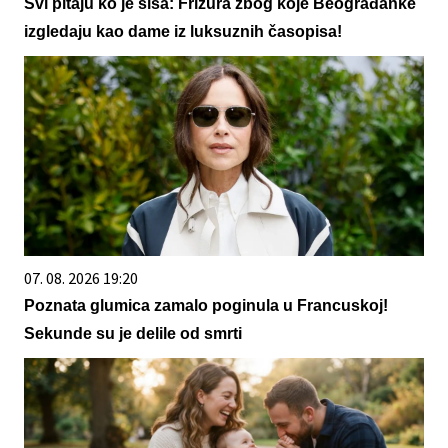
Svi pitaju ko je šiša: Frizura zbog koje Beograđanke
izgledaju kao dame iz luksuznih časopisa!
07. 08. 2026 19:20
Poznata glumica zamalo poginula u Francuskoj!
Sekunde su je delile od smrti