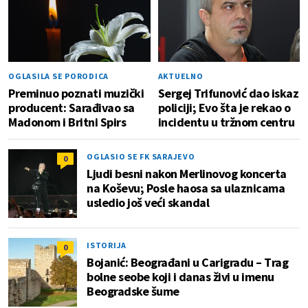
OGLASILA SE PORODICA
AKTUELNO
Preminuo poznati muzički
Sergej Trifunović dao iskaz
producent: Sarađivao sa
policiji; Evo šta je rekao o
Madonom i Britni Spirs
incidentu u tržnom centru
OGLASIO SE FK SARAJEVO
0
Ljudi besni nakon Merlinovog koncerta
na Koševu; Posle haosa sa ulaznicama
usledio još veći skandal
ISTORIJA
0
Bojanić: Beograđani u Carigradu – Тrag
bolne seobe koji i danas živi u imenu
Beogradske šume