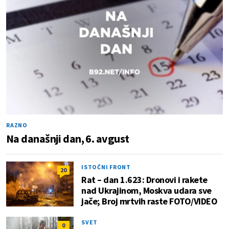
RAZNO
Na današnji dan, 6. avgust
ISTOČNI FRONT
20
Rat – dan 1.623: Dronovi i rakete
nad Ukrajinom, Moskva udara sve
jače; Broj mrtvih raste FOTO/VIDEO
SVET
0