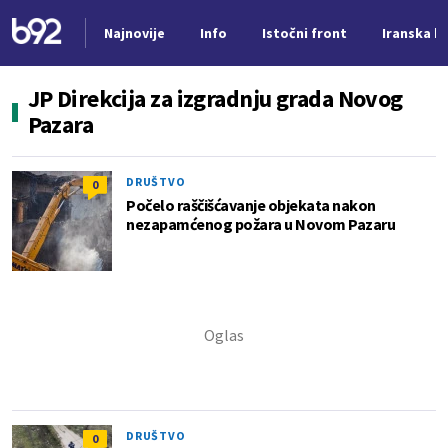
Najnovije
Info
Istočni front
Iranska kr
Nova vest
JP Direkcija za izgradnju grada Novog
Pazara
DRUŠTVO
0
Počelo raščišćavanje objekata nakon
nezapamćenog požara u Novom Pazaru
DRUŠTVO
0