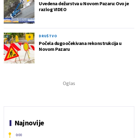
Uvedena dežurstva u Novom Pazaru: Ovo je
razlog VIDEO
DRUŠTVO
0
Počela dugoočekivana rekonstrukcija u
Novom Pazaru
Najnovije
0:00