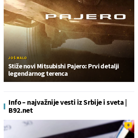
JOŠ MALO
Stiže novi Mitsubishi Pajero: Prvi detalji
legendarnog terenca
Info – najvažnije vesti iz Srbije i sveta |
B92.net
0