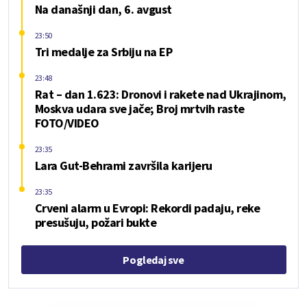
Na današnji dan, 6. avgust
23:50
Tri medalje za Srbiju na EP
23:48
Rat – dan 1.623: Dronovi i rakete nad Ukrajinom,
Moskva udara sve jače; Broj mrtvih raste
FOTO/VIDEO
23:35
Lara Gut-Behrami završila karijeru
23:35
Crveni alarm u Evropi: Rekordi padaju, reke
presušuju, požari bukte
Pogledaj sve