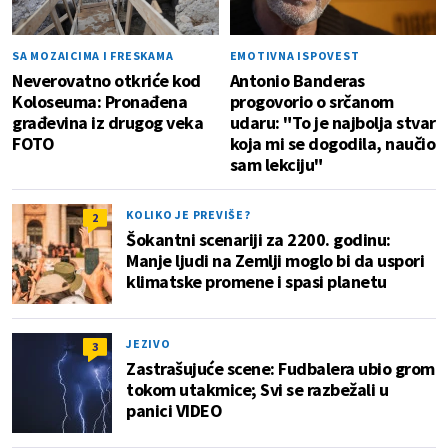
SA MOZAICIMA I FRESKAMA
EMOTIVNA ISPOVEST
Neverovatno otkriće kod
Antonio Banderas
Koloseuma: Pronađena
progovorio o srčanom
građevina iz drugog veka
udaru: "To je najbolja stvar
FOTO
koja mi se dogodila, naučio
sam lekciju"
KOLIKO JE PREVIŠE?
2
Šokantni scenariji za 2200. godinu:
Manje ljudi na Zemlji moglo bi da uspori
klimatske promene i spasi planetu
JEZIVO
3
Zastrašujuće scene: Fudbalera ubio grom
tokom utakmice; Svi se razbežali u
panici VIDEO