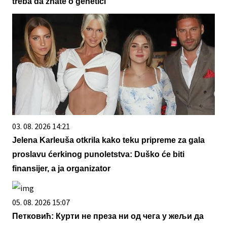
treba da znate o genetici
03. 08. 2026 14:21
Jelena Karleuša otkrila kako teku pripreme za gala
proslavu ćerkinog punoletstva: Duško će biti
finansijer, a ja organizator
05. 08. 2026 15:07
Петковић: Курти не преза ни од чега у жељи да