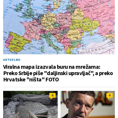
AKTUELNO
Viralna mapa izazvala buru na mrežama:
Preko Srbije piše "daljinski upravljač", a preko
Hrvatske "ništa" FOTO
0
0