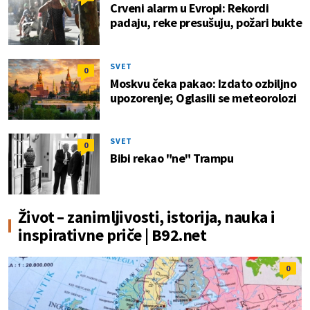
Crveni alarm u Evropi: Rekordi
padaju, reke presušuju, požari bukte
SVET
0
Moskvu čeka pakao: Izdato ozbiljno
upozorenje; Oglasili se meteorolozi
SVET
0
Bibi rekao "ne" Trampu
Život – zanimljivosti, istorija, nauka i
inspirativne priče | B92.net
0