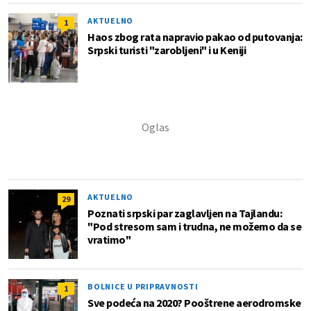
AKTUELNO
1
Haos zbog rata napravio pakao od putovanja:
Srpski turisti "zarobljeni" i u Keniji
AKTUELNO
29
Poznati srpski par zaglavljen na Tajlandu:
"Pod stresom sam i trudna, ne možemo da se
vratimo"
BOLNICE U PRIPRAVNOSTI
1
Sve podeća na 2020? Pooštrene aerodromske