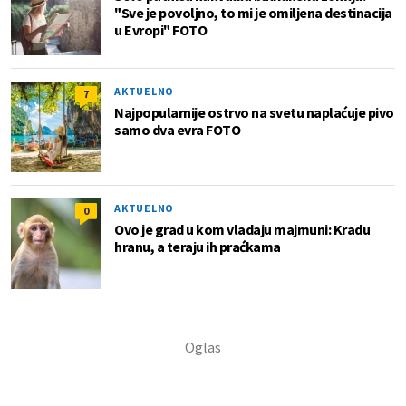
"Sve je povoljno, to mi je omiljena destinacija
u Evropi" FOTO
AKTUELNO
7
Najpopularnije ostrvo na svetu naplaćuje pivo
samo dva evra FOTO
AKTUELNO
0
Ovo je grad u kom vladaju majmuni: Kradu
hranu, a teraju ih praćkama