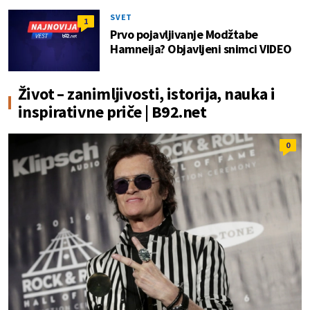
SVET
1
Prvo pojavljivanje Modžtabe
Hamneija? Objavljeni snimci VIDEO
Život – zanimljivosti, istorija, nauka i
inspirativne priče | B92.net
0