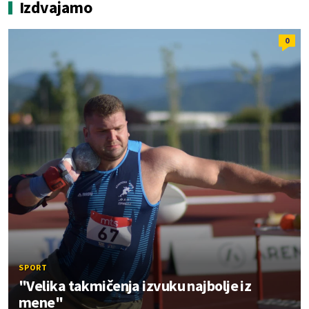
Izdvajamo
0
SPORT
"Velika takmičenja izvuku najbolje iz
mene"