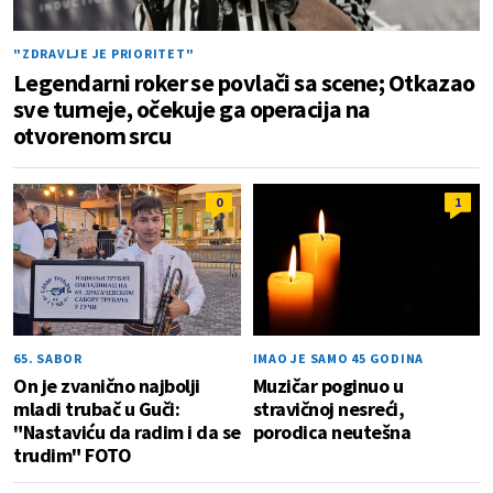
"ZDRAVLJE JE PRIORITET"
Legendarni roker se povlači sa scene; Otkazao
sve turneje, očekuje ga operacija na
otvorenom srcu
0
1
65. SABOR
IMAO JE SAMO 45 GODINA
On je zvanično najbolji
Muzičar poginuo u
mladi trubač u Guči:
stravičnoj nesreći,
"Nastaviću da radim i da se
porodica neutešna
trudim" FOTO