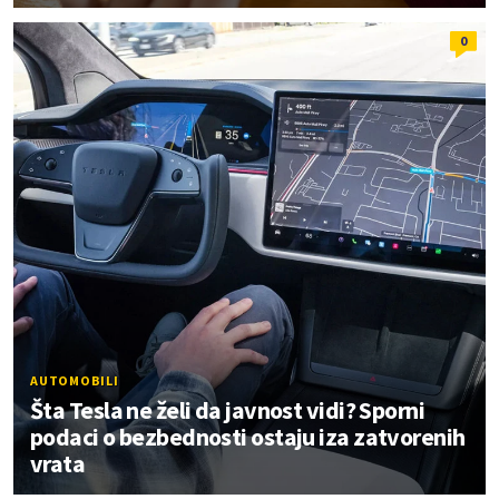
0
AUTOMOBILI
Šta Tesla ne želi da javnost vidi? Sporni
podaci o bezbednosti ostaju iza zatvorenih
vrata