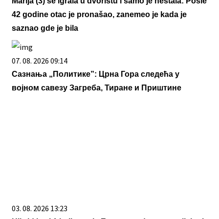
Marija (3) se igrala u dvorištu i samo je nestala: Posle
42 godine otac je pronašao, zanemeo je kada je
saznao gde je bila
07. 08. 2026 09:14
Сазнања „Политике”: Црна Гора следећа у
војном савезу Загреба, Тиране и Приштине
03. 08. 2026 13:23