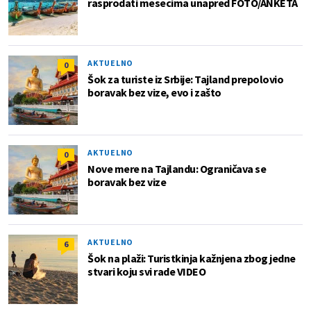
rasprodati mesecima unapred FOTO/ANKETA
AKTUELNO
0
Šok za turiste iz Srbije: Tajland prepolovio
boravak bez vize, evo i zašto
AKTUELNO
0
Nove mere na Tajlandu: Ograničava se
boravak bez vize
AKTUELNO
6
Šok na plaži: Turistkinja kažnjena zbog jedne
stvari koju svi rade VIDEO