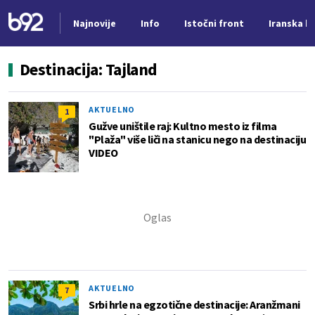
Najnovije
Info
Istočni front
Iranska kr
Nova vest
Destinacija: Tajland
AKTUELNO
1
Gužve uništile raj: Kultno mesto iz filma
"Plaža" više liči na stanicu nego na destinaciju
VIDEO
AKTUELNO
7
Srbi hrle na egzotične destinacije: Aranžmani