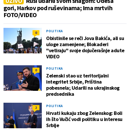
UŽIVO
Rusi udarili svom snagom: Odesa
gori, Harkov pod ruševinama; Ima mrtvih
FOTO/VIDEO
POLITIKA
0
Obistinile se reči Jova Bakića, ali su
uloge zamenjene; Blokaderi
"vetiraju" svoje dojučerašnje adute
VIDEO
POLITIKA
0
Zelenski stao uz teritorijalni
integritet Srbije, Priština
pobesnela; Udarili na ukrajinskog
predsednika
POLITIKA
2
Hrvati kukaju zbog Zelenskog: Boli
ih što Vučić vodi politiku u interesu
Srbije