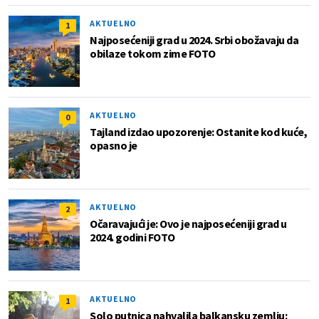
AKTUELNO
1
Najposećeniji grad u 2024. Srbi obožavaju da
obilaze tokom zime FOTO
AKTUELNO
0
Tajland izdao upozorenje: Ostanite kod kuće,
opasno je
AKTUELNO
2
Očaravajući je: Ovo je najposećeniji grad u
2024. godini FOTO
AKTUELNO
1
Solo putnica nahvalila balkansku zemlju: