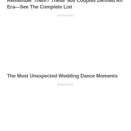
Remember Them? These '90s Couples Defined An
Era—See The Complete List
Brainberries
The Most Unexpected Wedding Dance Moments
Brainberries