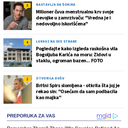
NASTAVLJA DA ŠOKIRA
3
Milioner čuva menstrualnu krv svoje
devojke u zamrzivaču: "Vredna je i
nedovoljno iskorišćena"
LUKSUZ NA SVE STRANE
4
Pogledajte kako izgleda raskošna vila
Bogoljuba Karića na moru: Zidovi u
staklu, ogroman bazen... FOTO
OTVORILA DUŠU
2
Britni Spirs slomljena - otkrila šta joj je
rekao sin: "Osećam da sam podbacila
kao majka"
PREPORUKA ZA VAS