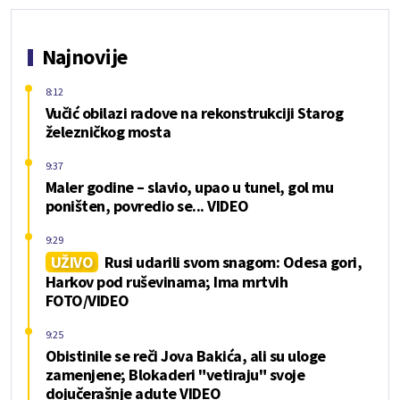
Najnovije
8:12
Vučić obilazi radove na rekonstrukciji Starog
železničkog mosta
9:37
Maler godine – slavio, upao u tunel, gol mu
poništen, povredio se... VIDEO
9:29
UŽIVO
Rusi udarili svom snagom: Odesa gori,
Harkov pod ruševinama; Ima mrtvih
FOTO/VIDEO
9:25
Obistinile se reči Jova Bakića, ali su uloge
zamenjene; Blokaderi "vetiraju" svoje
dojučerašnje adute VIDEO