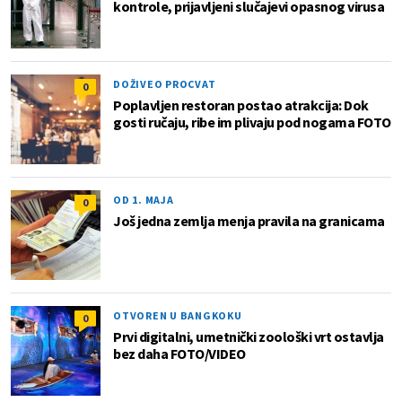
kontrole, prijavljeni slučajevi opasnog virusa
DOŽIVEO PROCVAT
0
Poplavljen restoran postao atrakcija: Dok
gosti ručaju, ribe im plivaju pod nogama FOTO
OD 1. MAJA
0
Još jedna zemlja menja pravila na granicama
OTVOREN U BANGKOKU
0
Prvi digitalni, umetnički zoološki vrt ostavlja
bez daha FOTO/VIDEO