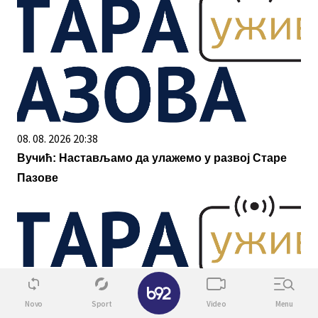
08. 08. 2026 20:38
Вучић: Настављамо да улажемо у развој Старе
Пазове
✕
Novo
Sport
Video
Menu