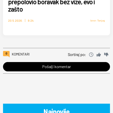
prepolovio boravak bez vize, evo i
zašto
20.5.2026.
9:24
Izvor: Tanjug
0
KOMENTARI
Sortiraj po:
Pošalji komentar
Najnovije