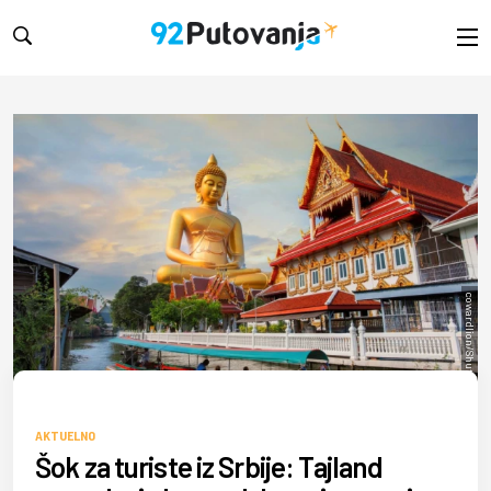
cowardlion/Shutterstock
AKTUELNO
Šok za turiste iz Srbije: Tajland