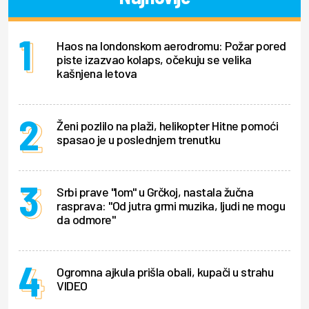
Haos na londonskom aerodromu: Požar pored
piste izazvao kolaps, očekuju se velika
kašnjena letova
Ženi pozlilo na plaži, helikopter Hitne pomoći
spasao je u poslednjem trenutku
Srbi prave "lom" u Grčkoj, nastala žučna
rasprava: "Od jutra grmi muzika, ljudi ne mogu
da odmore"
Ogromna ajkula prišla obali, kupači u strahu
VIDEO