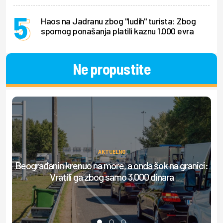
Haos na Jadranu zbog "ludih" turista: Zbog
spornog ponašanja platili kaznu 1.000 evra
Ne propustite
AKTUELNO
Beograđanin krenuo na more, a onda šok na granici:
S
Vratili ga zbog samo 3.000 dinara