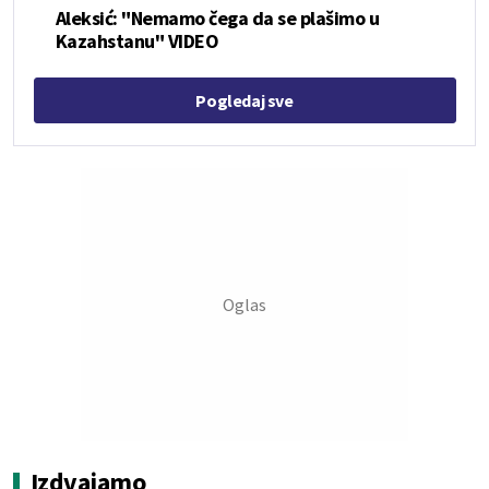
Aleksić: "Nemamo čega da se plašimo u
Kazahstanu" VIDEO
Pogledaj sve
Izdvajamo