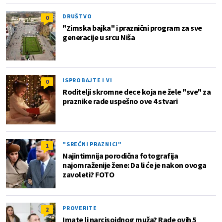
DRUŠTVO
0
"Zimska bajka" i praznični program za sve
generacije u srcu Niša
ISPROBAJTE I VI
0
Roditelji skromne dece koja ne žele "sve" za
praznike rade uspešno ove 4 stvari
"SREĆNI PRAZNICI"
1
Najintimnija porodična fotografija
najomraženije žene: Da li će je nakon ovoga
zavoleti? FOTO
PROVERITE
2
Imate li narcisoidnog muža? Rade ovih 5