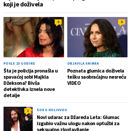
koji je doživela
0
0
POSLE 23 GODINE
OBJAVILA SNIMAK
Šta je policija pronašla u
Poznata glumica doživela
spavaćoj sobi Majkla
tešku saobraćajnu nesreću
Džeksona? Bivša
VIDEO
detektivka iznela nove
detalje
ŠOK U HOLIVUDU
1
Novi udarac za Džareda Leta: Glumac
izgubio važnu ulogu nakon optužbi za
seksualno zlostavljanje