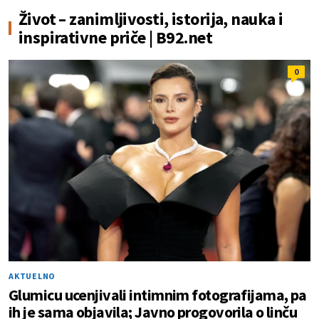
Život – zanimljivosti, istorija, nauka i
inspirativne priče | B92.net
0
AKTUELNO
Glumicu ucenjivali intimnim fotografijama, pa
ih je sama objavila; Javno progovorila o linču