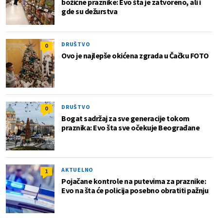
božićne praznike: Evo šta je zatvoreno, ali i
gde su dežurstva
DRUŠTVO
0
Ovo je najlepše okićena zgrada u Čačku FOTO
DRUŠTVO
0
Bogat sadržaj za sve generacije tokom
praznika: Evo šta sve očekuje Beograđane
AKTUELNO
1
Pojačane kontrole na putevima za praznike:
Evo na šta će policija posebno obratiti pažnju