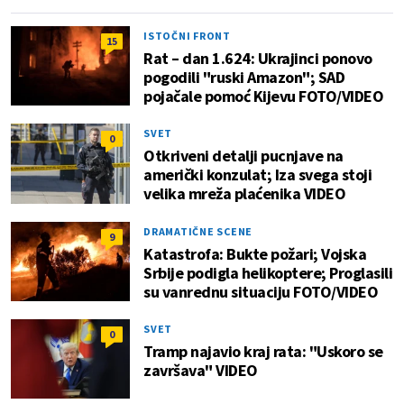
ISTOČNI FRONT
15
Rat – dan 1.624: Ukrajinci ponovo
pogodili "ruski Amazon"; SAD
pojačale pomoć Kijevu FOTO/VIDEO
SVET
0
Otkriveni detalji pucnjave na
američki konzulat; Iza svega stoji
velika mreža plaćenika VIDEO
DRAMATIČNE SCENE
9
Katastrofa: Bukte požari; Vojska
Srbije podigla helikoptere; Proglasili
su vanrednu situaciju FOTO/VIDEO
SVET
0
Tramp najavio kraj rata: "Uskoro se
završava" VIDEO