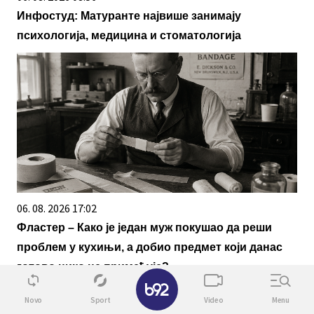
Инфостуд: Матуранте највише занимају
психологија, медицина и стоматологија
06. 08. 2026 17:02
Фластер – Како је један муж покушао да реши
проблем у кухињи, а добио предмет који данас
готово нико не примећује?
✕
Novo
Sport
Video
Menu