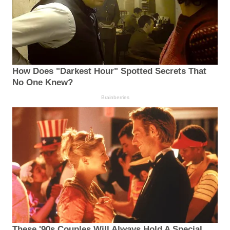
How Does "Darkest Hour" Spotted Secrets That
No One Knew?
Brainberries
These '90s Couples Will Always Hold A Special