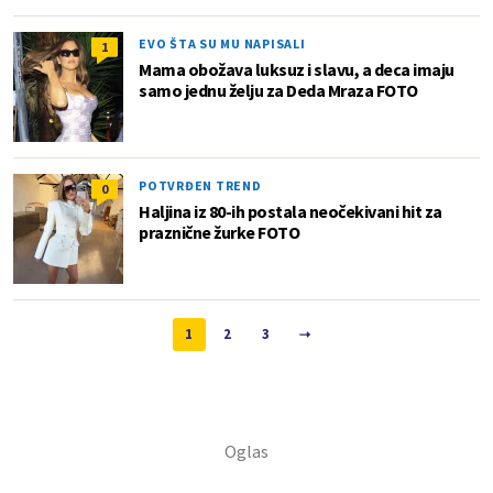
EVO ŠTA SU MU NAPISALI
1
Mama obožava luksuz i slavu, a deca imaju
samo jednu želju za Deda Mraza FOTO
POTVRĐEN TREND
0
Haljina iz 80-ih postala neočekivani hit za
praznične žurke FOTO
1
2
3