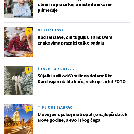
stvari za praznike, a misle da niko ne
primećuje
NE SIJAJU SVI...
0
Kad svi slave, oni tuguju u tišini: Ovim
znakovima praznici teško padaju
ŠTA JE TO ZA NJU...
3
50 jelki u vili od 60 miliona dolara: Kim
Kardašijan okitila kuću, reakcije su hit FOTO
TIME OUT IZABRAO
2
U ovoj evropskoj metropoli je najlepši doček
Nove godine, a evo i zbog čega