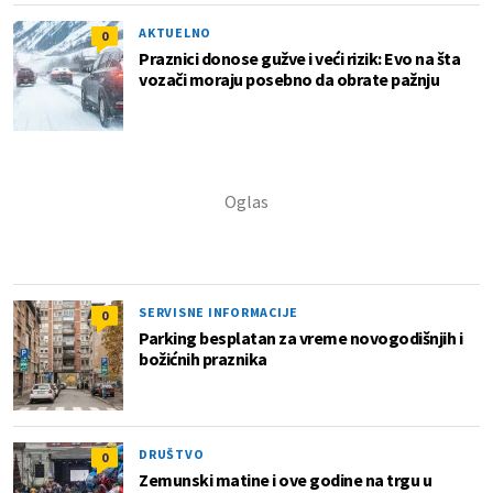
AKTUELNO
0
Praznici donose gužve i veći rizik: Evo na šta
vozači moraju posebno da obrate pažnju
SERVISNE INFORMACIJE
0
Parking besplatan za vreme novogodišnjih i
božićnih praznika
DRUŠTVO
0
Zemunski matine i ove godine na trgu u