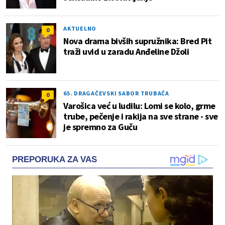
AKTUELNO
0
Nova drama bivših supružnika: Bred Pit
traži uvid u zaradu Anđeline Džoli
65. DRAGAČEVSKI SABOR TRUBAČA
0
Varošica već u ludilu: Lomi se kolo, grme
trube, pečenje i rakija na sve strane - sve
je spremno za Guču
PREPORUKA ZA VAS