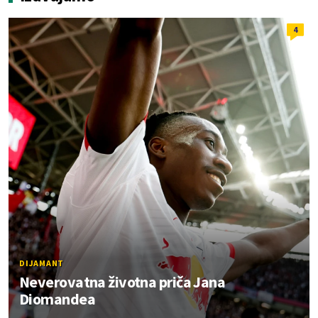
4
DIJAMANT
Neverovatna životna priča Jana
Diomandea