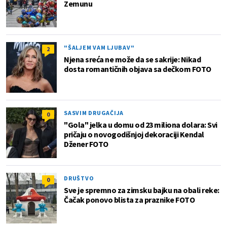
Zemunu
"ŠALJEM VAM LJUBAV"
2
Njena sreća ne može da se sakrije: Nikad
dosta romantičnih objava sa dečkom FOTO
SASVIM DRUGAČIJA
0
"Gola" jelka u domu od 23 miliona dolara: Svi
pričaju o novogodišnjoj dekoraciji Kendal
Džener FOTO
DRUŠTVO
0
Sve je spremno za zimsku bajku na obali reke:
Čačak ponovo blista za praznike FOTO