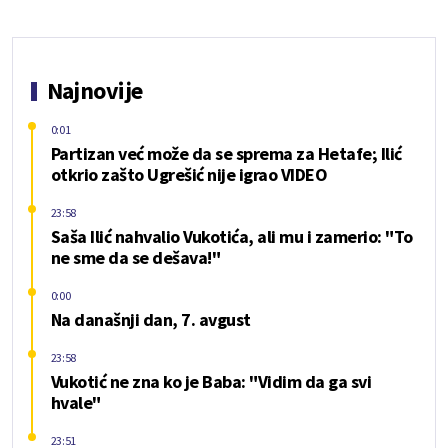
Najnovije
0:01
Partizan već može da se sprema za Hetafe; Ilić
otkrio zašto Ugrešić nije igrao VIDEO
23:58
Saša Ilić nahvalio Vukotića, ali mu i zamerio: "To
ne sme da se dešava!"
0:00
Na današnji dan, 7. avgust
23:58
Vukotić ne zna ko je Baba: "Vidim da ga svi
hvale"
23:51