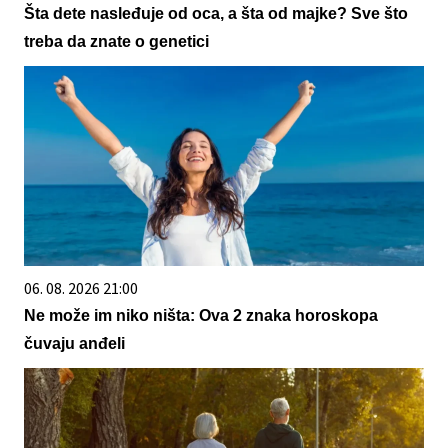
Šta dete nasleđuje od oca, a šta od majke? Sve što
treba da znate o genetici
06. 08. 2026 21:00
Ne može im niko ništa: Ova 2 znaka horoskopa
čuvaju anđeli