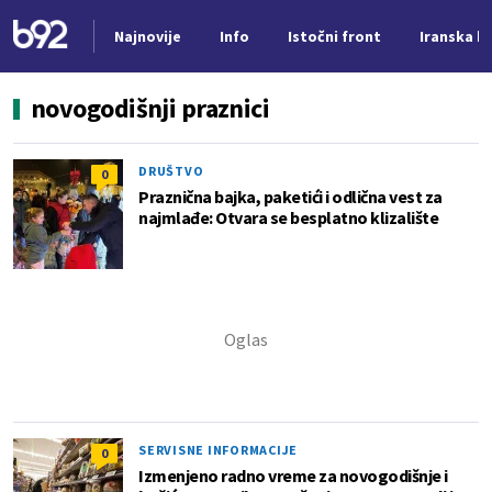
Najnovije
Info
Istočni front
Iranska kr
Nova vest
novogodišnji praznici
DRUŠTVO
0
Praznična bajka, paketići i odlična vest za
najmlađe: Otvara se besplatno klizalište
SERVISNE INFORMACIJE
0
Izmenjeno radno vreme za novogodišnje i