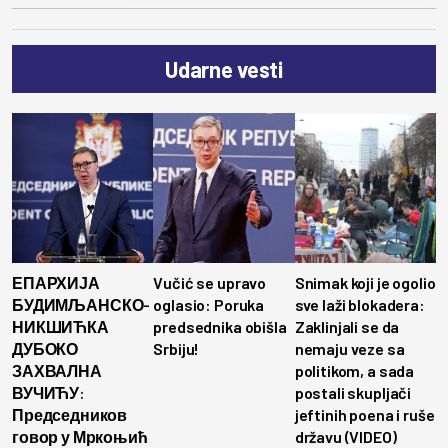
Udarne vesti
ЕПАРХИЈА
Vučić se upravo
Snimak koji je ogolio
БУДИМЉАНСКО-
oglasio: Poruka
sve laži blokadera:
НИКШИЋКА
predsednika obišla
Zaklinjali se da
ДУБОКО
Srbiju!
nemaju veze sa
ЗАХВАЛНА
politikom, a sada
ВУЧИЋУ:
postali skupljači
Председников
jeftinih poena i ruše
говор у Мркоњић
državu (VIDEO)