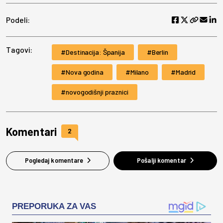
Podeli:
Tagovi:
Destinacija: Španija
Berlin
Nova godina
Milano
Madrid
novogodišnji praznici
Komentari
2
Pogledaj komentare
Pošalji komentar
PREPORUKA ZA VAS