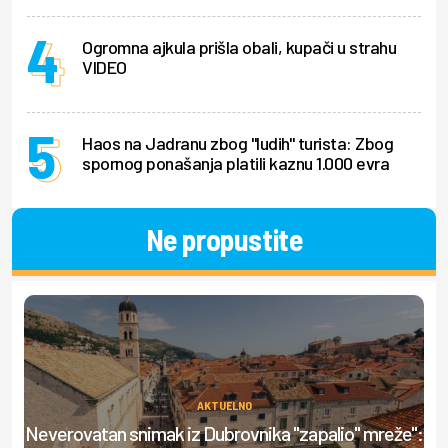
Ogromna ajkula prišla obali, kupači u strahu
VIDEO
Haos na Jadranu zbog "ludih" turista: Zbog
spornog ponašanja platili kaznu 1.000 evra
Ne propustite
AKTUELNO
Neverovatan snimak iz Dubrovnika "zapalio" mreže":
Ml