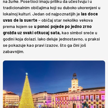
na žurke. Posetioci imaju priliku da učestvuju i u
tradicionalnim običajima koji su duboko ukorenjeni u
lokalnoj kulturi. Jedan od najpoznatijih je
las doce
uvas de la suerte
– običaj star nekoliko vekova
prema kojem se
u ponoć pojede po jedno zrno
grožđa uz svaki otkucaj sata,
kao simbol sreće u
godini koja dolazi. Iako deluje jednostavno, u praksi
se pokazuje kao pravi izazov, što ga čini još
zabavnijim.