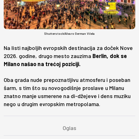
Shutterstock/Alvaro German Vilela
Na listi najboljih evropskih destinacija za doček Nove
2026. godine, drugo mesto zauzima
Berlin, dok se
Milano našao na trećoj poziciji.
Oba grada nude prepoznatljivu atmosferu i poseban
šarm, s tim što su novogodišnje proslave u Milanu
znatno manje usmerene na di-džejeve i dens muziku
nego u drugim evropskim metropolama.