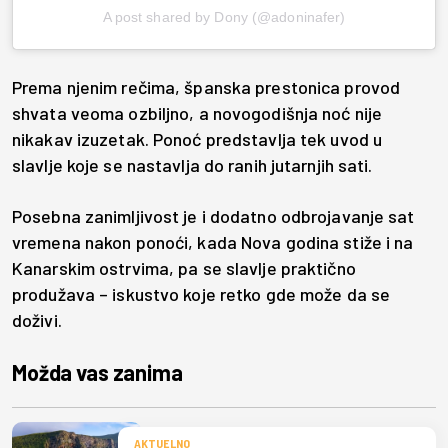
A post shared by Dony (@adoninafer)
Prema njenim rečima, španska prestonica provod
shvata veoma ozbiljno, a novogodišnja noć nije
nikakav izuzetak. Ponoć predstavlja tek uvod u
slavlje koje se nastavlja do ranih jutarnjih sati.
Posebna zanimljivost je i dodatno odbrojavanje sat
vremena nakon ponoći, kada Nova godina stiže i na
Kanarskim ostrvima, pa se slavlje praktično
produžava – iskustvo koje retko gde može da se
doživi.
Možda vas zanima
AKTUELNO