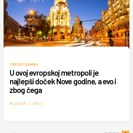
Shutterstock/Neirfy
TIME OUT IZABRAO
U ovoj evropskoj metropoli je
najlepši doček Nove godine, a evo i
zbog čega
18.12.2025.
20:43