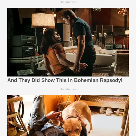
Brainberries
And They Did Show This In Bohemian Rapsody!
Brainberries