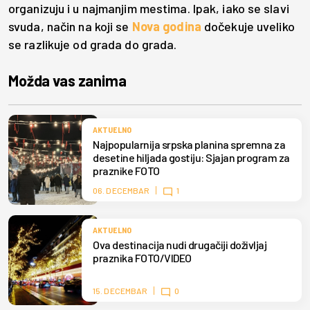
organizuju i u najmanjim mestima. Ipak, iako se slavi
svuda, način na koji se
Nova godina
dočekuje uveliko
se razlikuje od grada do grada.
Možda vas zanima
AKTUELNO
Najpopularnija srpska planina spremna za
desetine hiljada gostiju: Sjajan program za
praznike FOTO
06. DECEMBAR
1
AKTUELNO
Ova destinacija nudi drugačiji doživljaj
praznika FOTO/VIDEO
15. DECEMBAR
0