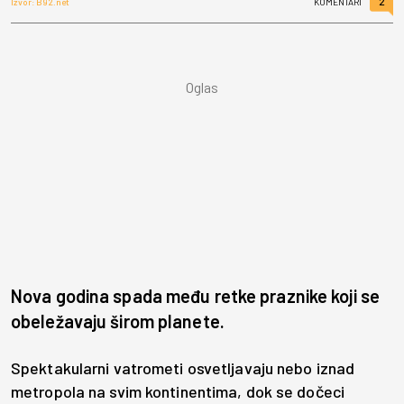
2
Izvor: B92.net
KOMENTARI
Nova godina spada među retke praznike koji se
obeležavaju širom planete.
Spektakularni vatrometi osvetljavaju nebo iznad
metropola na svim kontinentima, dok se dočeci