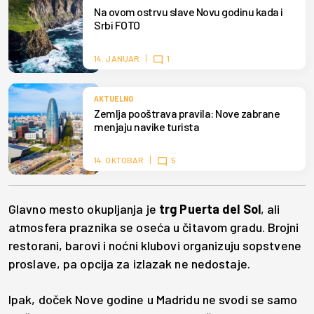
Na ovom ostrvu slave Novu godinu kada i
Srbi FOTO
14. JANUAR
1
AKTUELNO
Zemlja pooštrava pravila: Nove zabrane
menjaju navike turista
14. OKTOBAR
5
Glavno mesto okupljanja je
trg Puerta del Sol
, ali
atmosfera praznika se oseća u čitavom gradu. Brojni
restorani, barovi i noćni klubovi organizuju sopstvene
proslave, pa opcija za izlazak ne nedostaje.
Ipak, doček Nove godine u Madridu ne svodi se samo