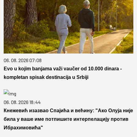
06. 08. 2026 07:08
Evo u kojim banjama važi vaučer od 10.000 dinara -
kompletan spisak destinacija u Srbiji
06. 08. 2026 18:44
Кнежевић изазвао Спајића и већину: "Ако Олуја није
била у ваше име потпишите интерпелацију против
Ибрахимовића"