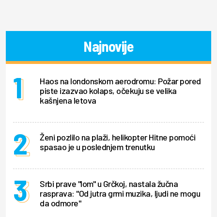
Najnovije
Haos na londonskom aerodromu: Požar pored
piste izazvao kolaps, očekuju se velika
kašnjena letova
Ženi pozlilo na plaži, helikopter Hitne pomoći
spasao je u poslednjem trenutku
Srbi prave "lom" u Grčkoj, nastala žučna
rasprava: "Od jutra grmi muzika, ljudi ne mogu
da odmore"