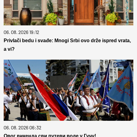
06. 08. 2026 19:12
Privlači bedu i svađe: Mnogi Srbi ovo drže ispred vrata,
a vi?
06. 08. 2026 06:32
Овог викенда сви путеви воде у Гучу!