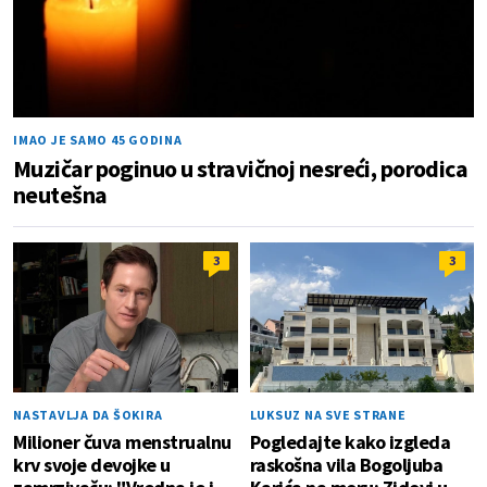
IMAO JE SAMO 45 GODINA
Muzičar poginuo u stravičnoj nesreći, porodica
neutešna
3
3
NASTAVLJA DA ŠOKIRA
LUKSUZ NA SVE STRANE
Milioner čuva menstrualnu
Pogledajte kako izgleda
krv svoje devojke u
raskošna vila Bogoljuba