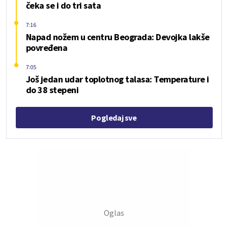
čeka se i do tri sata
7:16
Napad nožem u centru Beograda: Devojka lakše
povređena
7:05
Još jedan udar toplotnog talasa: Temperature i
do 38 stepeni
Pogledaj sve