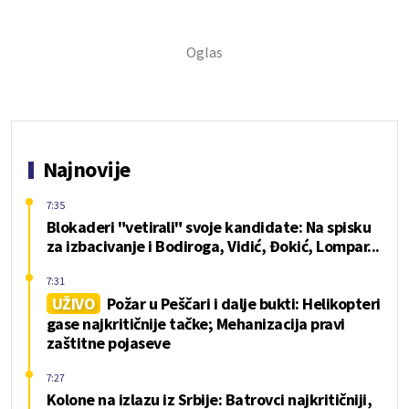
Najnovije
7:35
Blokaderi "vetirali" svoje kandidate: Na spisku
za izbacivanje i Bodiroga, Vidić, Đokić, Lompar...
7:31
UŽIVO
Požar u Peščari i dalje bukti: Helikopteri
gase najkritičnije tačke; Mehanizacija pravi
zaštitne pojaseve
7:27
Kolone na izlazu iz Srbije: Batrovci najkritičniji,