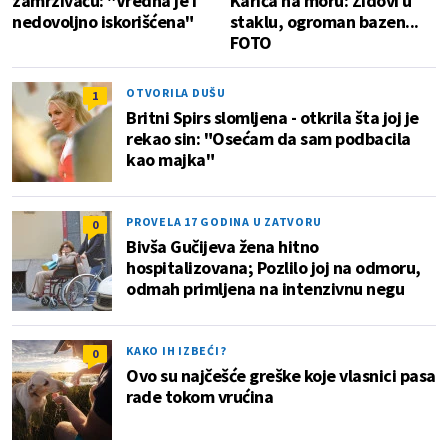
zamrzivaču: "Vredna je i
Karića na moru: Zidovi u
nedovoljno iskorišćena"
staklu, ogroman bazen...
FOTO
OTVORILA DUŠU
1
Britni Spirs slomljena - otkrila šta joj je
rekao sin: "Osećam da sam podbacila
kao majka"
PROVELA 17 GODINA U ZATVORU
0
Bivša Gučijeva žena hitno
hospitalizovana; Pozlilo joj na odmoru,
odmah primljena na intenzivnu negu
KAKO IH IZBEĆI?
0
Ovo su najčešće greške koje vlasnici pasa
rade tokom vrućina