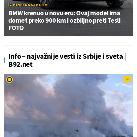
IZ MINHENA SAMO EV
BMW krenuo u novu eru: Ovaj model ima
domet preko 900 km i ozbiljno preti Tesli
FOTO
Info – najvažnije vesti iz Srbije i sveta |
B92.net
0