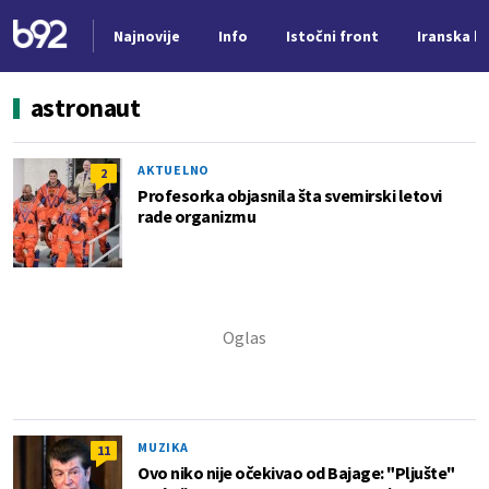
Najnovije
Info
Istočni front
Iranska kr
Nova vest
astronaut
AKTUELNO
2
Profesorka objasnila šta svemirski letovi
rade organizmu
MUZIKA
11
Ovo niko nije očekivao od Bajage: "Pljušte"