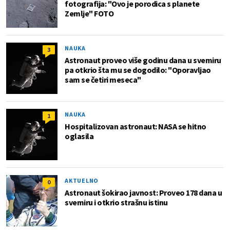
fotografija: "Ovo je porodica s planete
Zemlje" FOTO
NAUKA
3
Astronaut proveo više godinu dana u svemiru
pa otkrio šta mu se dogodilo: "Oporavljao
sam se četiri meseca"
NAUKA
1
Hospitalizovan astronaut: NASA se hitno
oglasila
AKTUELNO
0
Astronaut šokirao javnost: Proveo 178 dana u
svemiru i otkrio strašnu istinu