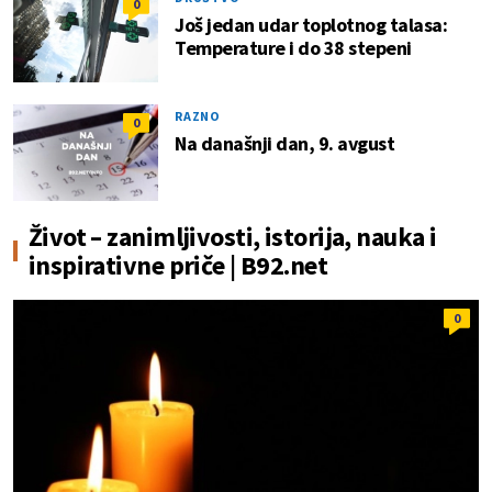
0
Još jedan udar toplotnog talasa:
Temperature i do 38 stepeni
RAZNO
0
Na današnji dan, 9. avgust
Život – zanimljivosti, istorija, nauka i
inspirativne priče | B92.net
0