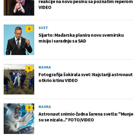
reakcije na novu pesmu sa poznatim reperom
VIDEO
SVET
0
Sijarto: Mađarska planira novu svemirsku
misiju i saradnju sa SAD
NAUKA
5
Fotografija šokirala svet: Najstariji astronaut
otkrio istinu VIDEO
NAUKA
0
Astronaut snimio čudna šarena svetla: "Munje
su se nizale..." FOTO/VIDEO