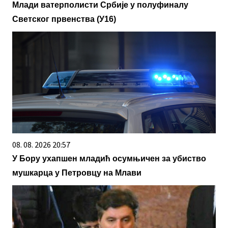
Млади ватерполисти Србије у полуфиналу
Светског првенства (У16)
08. 08. 2026 20:57
У Бору ухапшен младић осумњичен за убиство
мушкарца у Петровцу на Млави