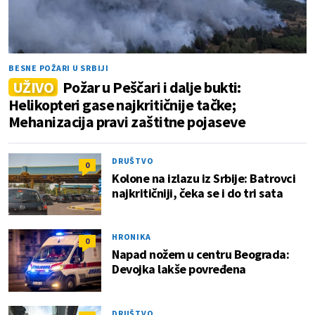
BESNE POŽARI U SRBIJI
UŽIVO
Požar u Peščari i dalje bukti:
Helikopteri gase najkritičnije tačke;
Mehanizacija pravi zaštitne pojaseve
DRUŠTVO
0
Kolone na izlazu iz Srbije: Batrovci
najkritičniji, čeka se i do tri sata
HRONIKA
0
Napad nožem u centru Beograda:
Devojka lakše povređena
DRUŠTVO