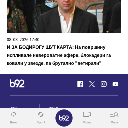
08. 08. 2026 17:40
И ЗА БОДИРОГУ ШУТ КАРТА: На површину
испливале невероватне афере, блокадери га
ковали у звезде, па брутално "ветирали"
INFO
VIDEO
✕
SPORT
TV
Novo
Sport
Video
Menu
BIZ
ENGLISH