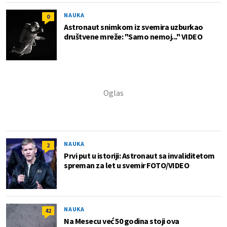
NAUKA
0
Astronaut snimkom iz svemira uzburkao
društvene mreže: "Samo nemoj..." VIDEO
NAUKA
2
Prvi put u istoriji: Astronaut sa invaliditetom
spreman za let u svemir FOTO/VIDEO
NAUKA
42
Na Mesecu već 50 godina stoji ova