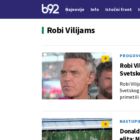
Najnovije
Info
Istočni front
Nova vest
Robi Vilijams
PROGOVO
0
Robi Vi
Svetsk
Robi Vili
Svetskog 
primetili
NASTUPI
0
Donald 
elita: 