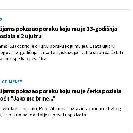
O
lijams pokazao poruku koju mu je 13-godišnja
oslala u 2 ujutru
ams (51) otkrio je dirljivu poruku koju mu je u 2 sata ujutru
egova 13-godišnja ćerka Tedi, iskazujući veliki strah da će biti
ko ne uspe kao pevačica.
E OD MENE"
lijams pokazao poruku koju mu je ćerka poslala
oći: "Jako me brine..."
 sve okreće na šalu, Robi Vilijams je izrazio zabrinutost zbog
i, te otkrio neke detalje iz privatnog života.