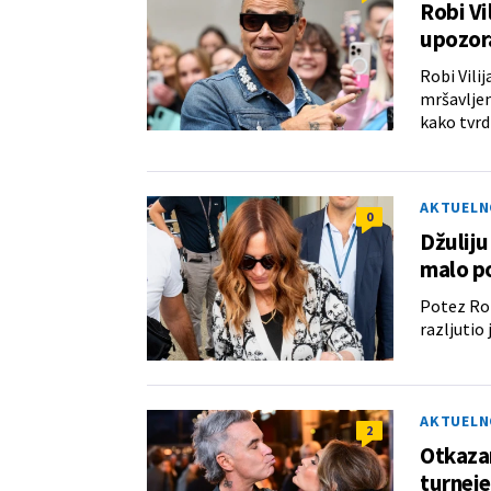
Robi Vi
upozor
Robi Vilij
mršavljenj
kako tvrdi
AKTUELN
0
Džuliju
malo p
Potez Rob
razljutio 
AKTUELN
2
Otkazan
turneje