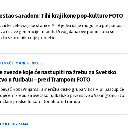
stao sa radom: Tihi kraj ikone pop-kulture FOTO
zičke televizijske stanice MTV jedva da je moguće u potpunosti
 za čitave generacije mladih. Prvog dana ove godine ona se
a to skoro niko nije primetio.
PEVAČI, MANEKENKE...
 zvezde koje će nastupiti na žrebu za Svetsko
tvo u fudbalu – pred Trampom FOTO
 pevač Robi Vilijams i američka disko grupa Vilidž Pipl nastupiće
ojećem žrebu za Svetsko fudbalsko prvenstvo u Vašingtonu i to
ričkim predsednikom Donaldom Tramop
 12 KILOGRAMA