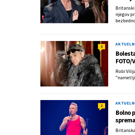
Britanski
njegov pr
bezbedno
AKTUELN
3
Bolesta
FOTO/
Robi Vilij
"nametlji
AKTUELN
2
Bolno p
spreman
Britanska