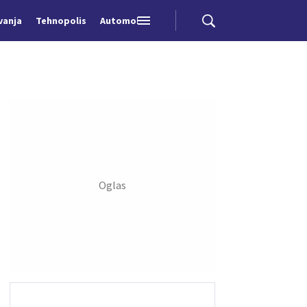
vanja
Tehnopolis
Automobili