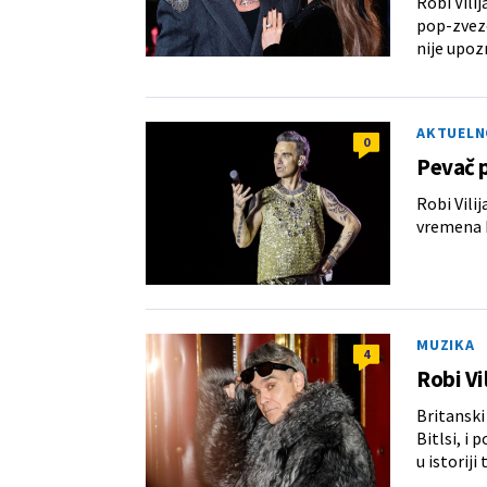
Robi Vili
pop-zvezd
nije upoz
AKTUELN
0
Pevač p
Robi Vili
vremena k
MUZIKA
4
Robi Vi
Britanski
Bitlsi, i
u istoriji