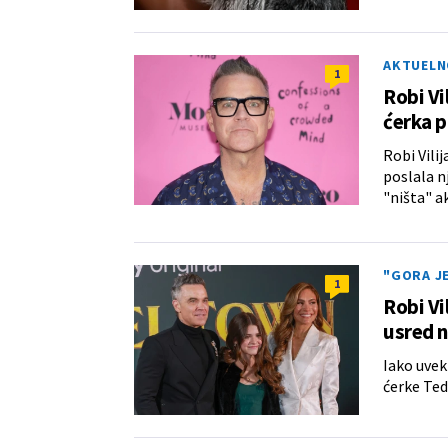
AKTUELN
1
Robi Vi
ćerka p
Robi Vilij
poslala nj
"ništa" a
"GORA J
1
Robi Vi
usred n
Iako uvek
ćerke Ted