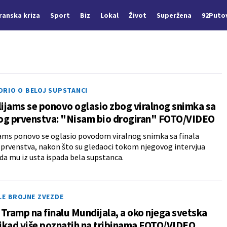
Iranska kriza
Sport
Biz
Lokal
Život
Superžena
92Puto
RIO O BELOJ SUPSTANCI
lijams se ponovo oglasio zbog viralnog snimka sa
og prvenstva: "Nisam bio drogiran" FOTO/VIDEO
jams ponovo se oglasio povodom viralnog snimka sa finala
prvenstva, nakon što su gledaoci tokom njegovog intervjua
 da mu iz usta ispada bela supstanca.
LE BROJNE ZVEZDE
Tramp na finalu Mundijala, a oko njega svetska
Nikad više poznatih na tribinama FOTO/VIDEO