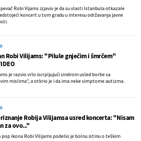
 pevač Robi Vijams izjavio je da su vlasti Istanbula otkazale
edstojeći koncert u tom gradu u interesu održavanja javne
sti.
O
n Robi Vilijams: "Pilule gnječim i šmrčem"
VIDEO
ams je razvio vrlo iscrpljujući sindrom usled borbe sa
vim mislima", a otkrio je i da ima neke simptome autizma.
O
riznanje Robija Vilijamsa usred koncerta: "Nisam
 za ovo..."
 pop ikona Robi Vilijams podelio je bolnu istinu o teškim