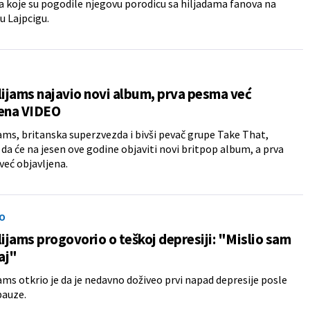
 koje su pogodile njegovu porodicu sa hiljadama fanova na
u Lajpcigu.
lijams najavio novi album, prva pesma već
jena VIDEO
jams, britanska superzvezda i bivši pevač grupe Take That,
e da će na jesen ove godine objaviti novi britpop album, a prva
već objavljena.
O
lijams progovorio o teškoj depresiji: "Mislio sam
raj"
jams otkrio je da je nedavno doživeo prvi napad depresije posle
pauze.