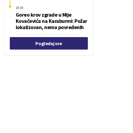
10:14
Goreo krov zgrade u Mije
Kovačevića na Karaburmi: Požar
lokalizovan, nema povređenih
Pogledaj sve