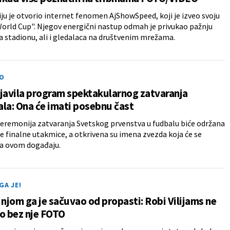
u je otvorio internet fenomen AjShowSpeed, koji je izveo svoju
rld Cup". Njegov energični nastup odmah je privukao pažnju
a stadionu, ali i gledalaca na društvenim mrežama.
O
javila program spektakularnog zatvaranja
la: Ona će imati posebnu čast
eremonija zatvaranja Svetskog prvenstva u fudbalu biće održana
pre finalne utakmice, a otkrivena su imena zvezda koja će se
na ovom događaju.
GA JE!
 njom ga je sačuvao od propasti: Robi Vilijams ne
o bez nje FOTO