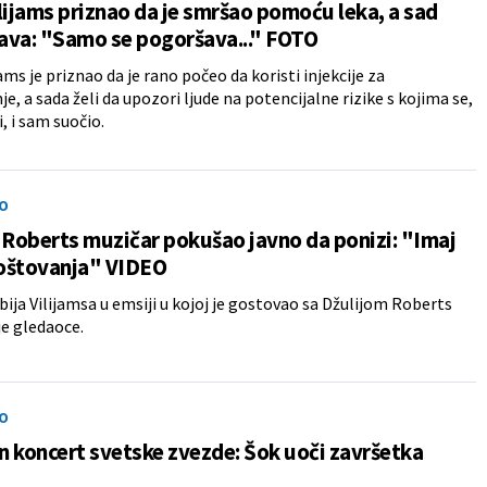
lijams priznao da je smršao pomoću leka, a sad
ava: "Samo se pogoršava..." FOTO
ams je priznao da je rano počeo da koristi injekcije za
e, a sada želi da upozori ljude na potencijalne rizike s kojima se,
, i sam suočio.
O
 Roberts muzičar pokušao javno da ponizi: "Imaj
oštovanja" VIDEO
ija Vilijamsa u emsiji u kojoj je gostovao sa Džulijom Roberts
je gledaoce.
O
 koncert svetske zvezde: Šok uoči završetka