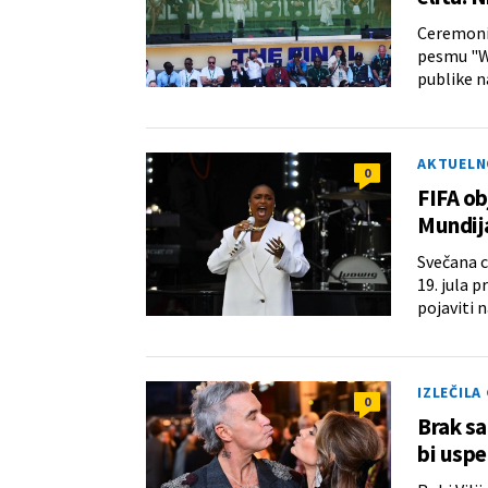
Ceremonij
pesmu "Wo
publike n
AKTUELN
0
FIFA ob
Mundija
Svečana c
19. jula 
pojaviti 
IZLEČILA 
0
Brak sa
bi uspe