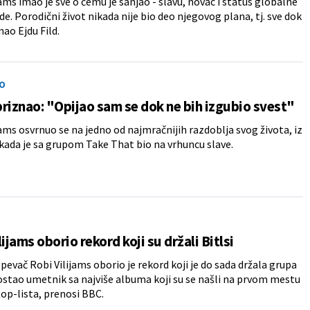
jams imao je sve o čemu je sanjao - slavu, novac i status globalne
e. Porodični život nikada nije bio deo njegovog plana, tj. sve dok
nao Ejdu Fild.
O
riznao: "Opijao sam se dok ne bih izgubio svest"
jams osvrnuo se na jedno od najmračnijih razdoblja svog života, iz
ada je sa grupom Take That bio na vrhuncu slave.
lijams oborio rekord koji su držali Bitlsi
 pevač Robi Vilijams oborio je rekord koji je do sada držala grupa
 postao umetnik sa najviše albuma koji su se našli na prvom mestu
 top-lista, prenosi BBC.