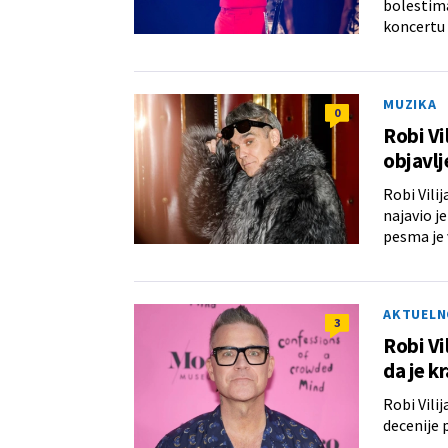
bolestima
koncertu 
MUZIKA
0
Robi Vi
objavl
Robi Vili
najavio j
pesma je 
AKTUELN
3
Robi Vi
da je k
Robi Vili
decenije 