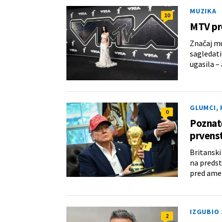
MUZIKA
10
MTV pre
Značaj mu
sagledati
ugasila – 
GLUMCI, 
0
Poznate
prvens
Britanski
na predst
pred ame
IZGUBIO
2