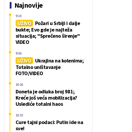
Najnovije
9:10
UŽIVO
Požari u Srbiji i dalje
bukte; Evo gde je najteža
situacija; "Sprečeno širenje"
VIDEO
9:56
UŽIVO
Ukrajina na kolenima;
Totalno uništavanje
FOTO/VIDEO
10:16
Doneta je odluka broj 981;
Kreće još veća mobilizacija?
Uslediće totalni haos
10:15
Cure tajni podaci: Putin ide na
sve!