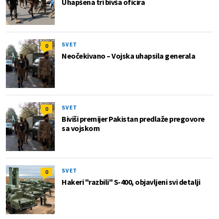
Uhapšena tri bivša oficira
SVET
0
Neočekivano – Vojska uhapsila generala
SVET
0
Biviši premijer Pakistan predlaže pregovore
sa vojskom
SVET
0
Hakeri "razbili" S-400, objavljeni svi detalji