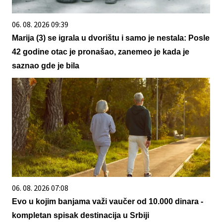
06. 08. 2026 09:39
Marija (3) se igrala u dvorištu i samo je nestala: Posle
42 godine otac je pronašao, zanemeo je kada je
saznao gde je bila
06. 08. 2026 07:08
Evo u kojim banjama važi vaučer od 10.000 dinara -
kompletan spisak destinacija u Srbiji