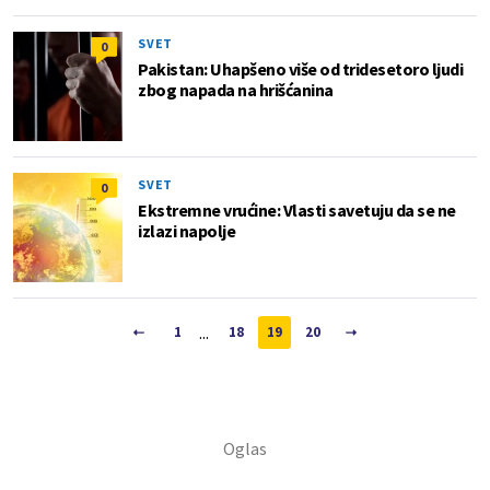
SVET
0
Pakistan: Uhapšeno više od tridesetoro ljudi
zbog napada na hrišćanina
SVET
0
Ekstremne vrućine: Vlasti savetuju da se ne
izlazi napolje
...
1
18
19
20