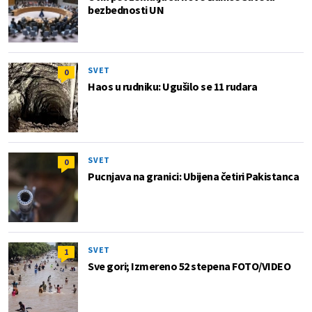
bezbednosti UN
SVET
0
Haos u rudniku: Ugušilo se 11 rudara
SVET
0
Pucnjava na granici: Ubijena četiri Pakistanca
SVET
1
Sve gori; Izmereno 52 stepena FOTO/VIDEO