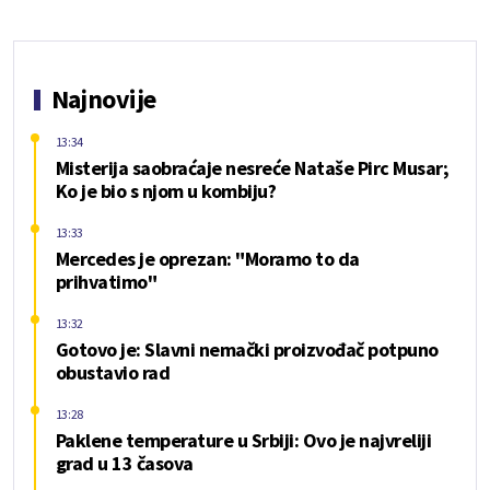
Najnovije
13:34
Misterija saobraćaje nesreće Nataše Pirc Musar;
Ko je bio s njom u kombiju?
13:33
Mercedes je oprezan: "Moramo to da
prihvatimo"
13:32
Gotovo je: Slavni nemački proizvođač potpuno
obustavio rad
13:28
Paklene temperature u Srbiji: Ovo je najvreliji
grad u 13 časova