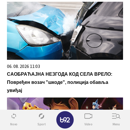
06. 08. 2026 11:03
САОБРАЋАЈНА НЕЗГОДА КОД СЕЛА ВРЕЛО:
Повређен возач "шкоде", полиција обавља
увиђај
✕
Novo
Sport
Video
Menu