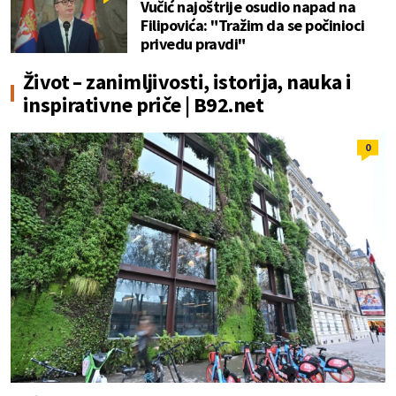
Vučić najoštrije osudio napad na
Filipovića: "Tražim da se počinioci
privedu pravdi"
Život – zanimljivosti, istorija, nauka i
inspirativne priče | B92.net
0