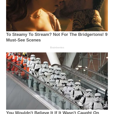
To Steamy To Stream? Not For The Bridgertons! 9
Must-See Scenes
Brainberries
You Wouldn't Believe It If It Wasn't Caught On