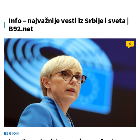
Info – najvažnije vesti iz Srbije i sveta |
B92.net
0
REGION