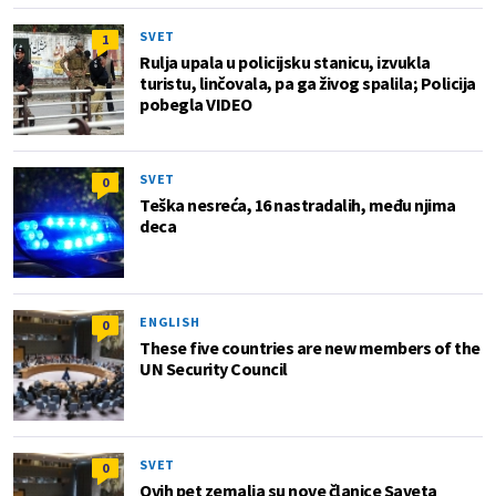
SVET
1
Rulja upala u policijsku stanicu, izvukla
turistu, linčovala, pa ga živog spalila; Policija
pobegla VIDEO
SVET
0
Teška nesreća, 16 nastradalih, među njima
deca
ENGLISH
0
These five countries are new members of the
UN Security Council
SVET
0
Ovih pet zemalja su nove članice Saveta