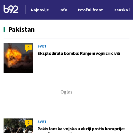
Najnovije
Info
Istočni front
Iranska kr
Nova vest
Pakistan
SVET
0
Eksplodirala bomba: Ranjeni vojnici i civili
SVET
0
Pakistanska vojska u akciji protiv korupcije: