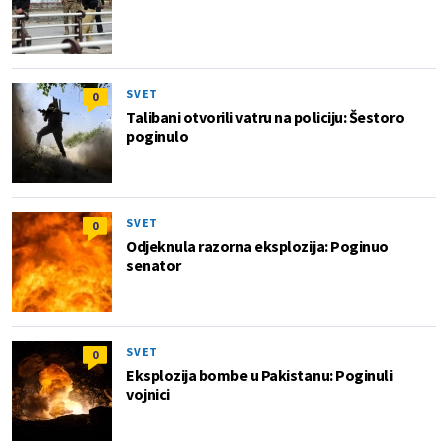
SVET
0
Talibani otvorili vatru na policiju: Šestoro
poginulo
SVET
0
Odjeknula razorna eksplozija: Poginuo
senator
SVET
0
Eksplozija bombe u Pakistanu: Poginuli
vojnici