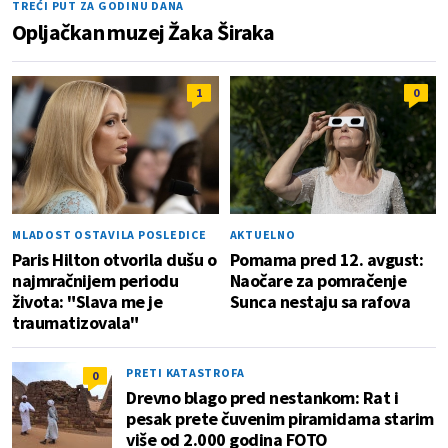
TREĆI PUT ZA GODINU DANA
Opljačkan muzej Žaka Širaka
1
0
MLADOST OSTAVILA POSLEDICE
AKTUELNO
Paris Hilton otvorila dušu o
Pomama pred 12. avgust:
najmračnijem periodu
Naočare za pomračenje
života: "Slava me je
Sunca nestaju sa rafova
traumatizovala"
PRETI KATASTROFA
0
Drevno blago pred nestankom: Rat i
pesak prete čuvenim piramidama starim
više od 2.000 godina FOTO