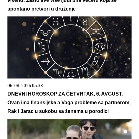
vikend: Zašto sve više ljudi bira večeru koja se
spontano pretvori u druženje
06. 08. 2026 05:33
DNEVNI HOROSKOP ZA ČETVRTAK, 6. AVGUST:
Ovan ima finansijske a Vaga probleme sa partnerom,
Rak i Jarac u sukobu sa ženama u porodici