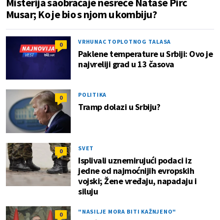
Misterija saobraćaje nesreće Nataše Pirc
Musar; Ko je bio s njom u kombiju?
VRHUNAC TOPLOTNOG TALASA
0
Paklene temperature u Srbiji: Ovo je
najvreliji grad u 13 časova
POLITIKA
0
Tramp dolazi u Srbiju?
SVET
0
Isplivali uznemirujući podaci iz
jedne od najmoćnijih evropskih
vojski; Žene vređaju, napadaju i
siluju
"NASILJE MORA BITI KAŽNJENO"
0