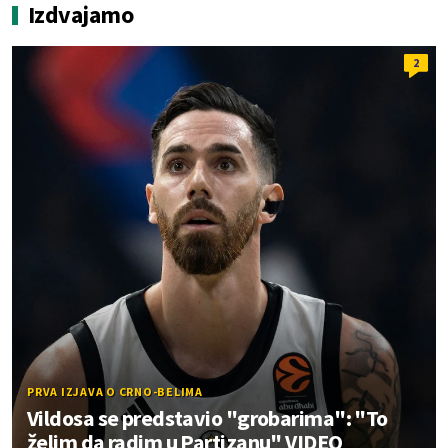
Izdvajamo
2
PRVA IZJAVA O CRNO-BELIMA
Vildosa se predstavio "grobarima": "To
želim da radim u Partizanu" VIDEO