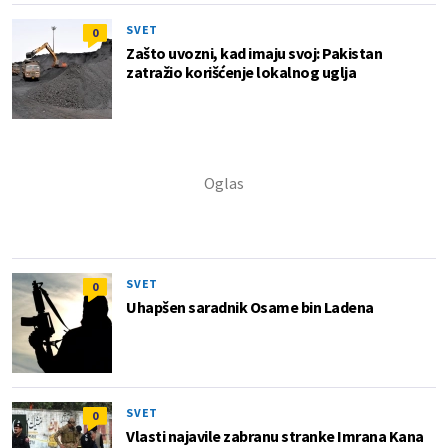
SVET
0
Zašto uvozni, kad imaju svoj: Pakistan
zatražio korišćenje lokalnog uglja
SVET
0
Uhapšen saradnik Osame bin Ladena
SVET
0
Vlasti najavile zabranu stranke Imrana Kana