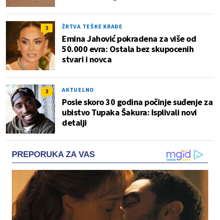
ŽRTVA TEŠKE KRAĐE
3
Emina Jahović pokradena za više od
50.000 evra: Ostala bez skupocenih
stvari i novca
AKTUELNO
3
Posle skoro 30 godina počinje suđenje za
ubistvo Tupaka Šakura: Isplivali novi
detalji
PREPORUKA ZA VAS