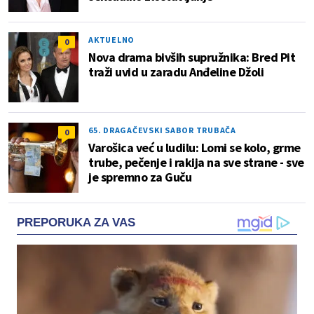
AKTUELNO
0
Nova drama bivših supružnika: Bred Pit
traži uvid u zaradu Anđeline Džoli
65. DRAGAČEVSKI SABOR TRUBAČA
0
Varošica već u ludilu: Lomi se kolo, grme
trube, pečenje i rakija na sve strane - sve
je spremno za Guču
PREPORUKA ZA VAS