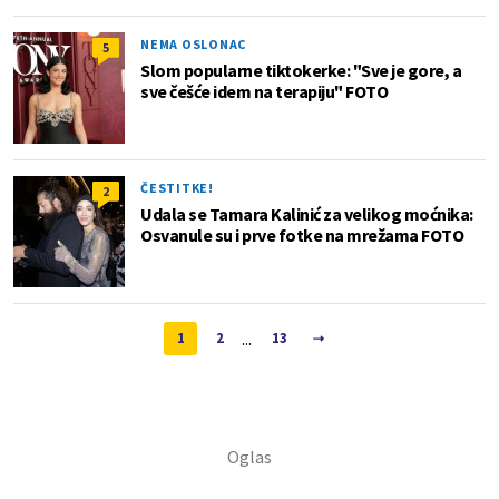
NEMA OSLONAC
5
Slom popularne tiktokerke: "Sve je gore, a
sve češće idem na terapiju" FOTO
ČESTITKE!
2
Udala se Tamara Kalinić za velikog moćnika:
Osvanule su i prve fotke na mrežama FOTO
...
1
2
13