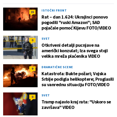
ISTOČNI FRONT
15
Rat – dan 1.624: Ukrajinci ponovo
pogodili "ruski Amazon"; SAD
pojačale pomoć Kijevu FOTO/VIDEO
SVET
0
Otkriveni detalji pucnjave na
američki konzulat; Iza svega stoji
velika mreža plaćenika VIDEO
DRAMATIČNE SCENE
9
Katastrofa: Bukte požari; Vojska
Srbije podigla helikoptere; Proglasili
su vanrednu situaciju FOTO/VIDEO
SVET
0
Tramp najavio kraj rata: "Uskoro se
završava" VIDEO