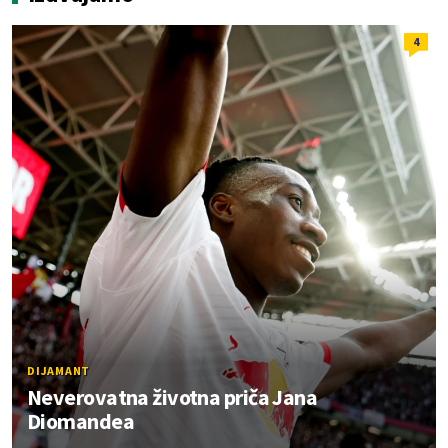
4
DIJAMANT
Neverovatna životna priča Jana
Diomandea