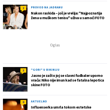
PROVOD NA JADRANU
2
Nakon raskida – još je vrelija: "Najpoznatija
žena u muškom tenisu" uživa u samoći FOTO
"GORI" U BIKINIJU
3
Jasno je zašto joj se slavni fudbaler uporno
vraća: Niko nije imun kad se fatalna lepotica
skine FOTO
AKTUELNO
0
Influenserka umrla tokom estetske