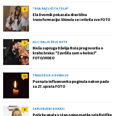
"DVA RAZLIČITA TELA"
0
Ela Dvornik pokazala drastičnu
transformaciju: Skinula se i otkrila sve FOTO
ALI I DALJE ŽELE DETE
2
Bivša supruga Dželija Rola progovorila o
krahu braka: "Završila sam u bolnici"
FOTO/VIDEO
TRAGEDIJA U DUBAIJU
12
Poznata influenserka poginula nakon pada
sa 27. sprata FOTO
ZAPLENJENI DOKAZI
6
Policija upala u stan najpoznatije salafističke