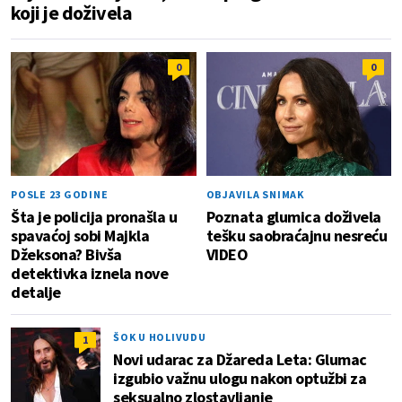
koji je doživela
0
0
POSLE 23 GODINE
OBJAVILA SNIMAK
Šta je policija pronašla u
Poznata glumica doživela
spavaćoj sobi Majkla
tešku saobraćajnu nesreću
Džeksona? Bivša
VIDEO
detektivka iznela nove
detalje
ŠOK U HOLIVUDU
1
Novi udarac za Džareda Leta: Glumac
izgubio važnu ulogu nakon optužbi za
seksualno zlostavljanje