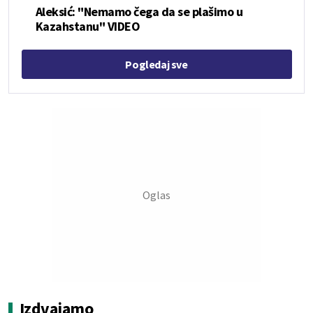
Aleksić: "Nemamo čega da se plašimo u
Kazahstanu" VIDEO
Pogledaj sve
Izdvajamo