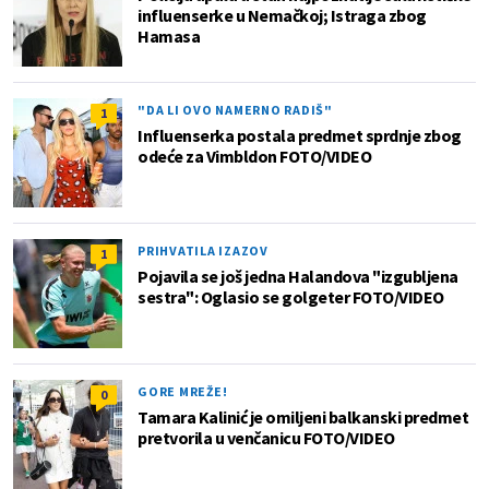
influenserke u Nemačkoj; Istraga zbog
Hamasa
"DA LI OVO NAMERNO RADIŠ"
1
Influenserka postala predmet sprdnje zbog
odeće za Vimbldon FOTO/VIDEO
PRIHVATILA IZAZOV
1
Pojavila se još jedna Halandova "izgubljena
sestra": Oglasio se golgeter FOTO/VIDEO
GORE MREŽE!
0
Tamara Kalinić je omiljeni balkanski predmet
pretvorila u venčanicu FOTO/VIDEO