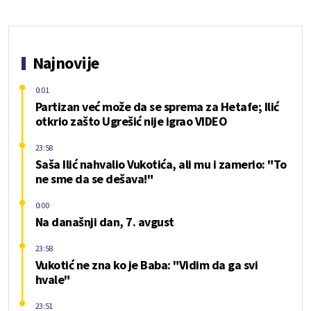
Najnovije
0:01
Partizan već može da se sprema za Hetafe; Ilić
otkrio zašto Ugrešić nije igrao VIDEO
23:58
Saša Ilić nahvalio Vukotića, ali mu i zamerio: "To
ne sme da se dešava!"
0:00
Na današnji dan, 7. avgust
23:58
Vukotić ne zna ko je Baba: "Vidim da ga svi
hvale"
23:51