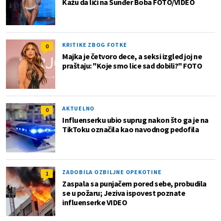
Kažu da liči na Sunđer Boba FOTO/VIDEO
KRITIKE ZBOG FOTKE
0
Majka je četvoro dece, a seksi izgled joj ne
praštaju: "Koje smo lice sad dobili?" FOTO
AKTUELNO
0
Influenserku ubio suprug nakon što ga je na
TikToku označila kao navodnog pedofila
ZADOBILA OZBILJNE OPEKOTINE
1
Zaspala sa punjačem pored sebe, probudila
se u požaru; Jeziva ispovest poznate
influenserke VIDEO