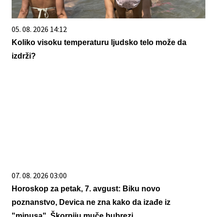
05. 08. 2026 14:12
Koliko visoku temperaturu ljudsko telo može da
izdrži?
07. 08. 2026 03:00
Horoskop za petak, 7. avgust: Biku novo
poznanstvo, Devica ne zna kako da izađe iz
"minusa", Škorpiju muče bubrezi