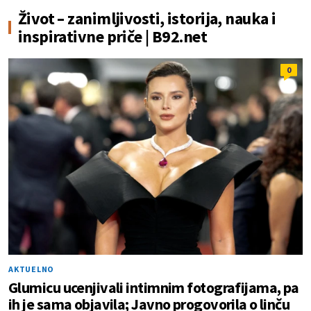
Život – zanimljivosti, istorija, nauka i
inspirativne priče | B92.net
0
AKTUELNO
Glumicu ucenjivali intimnim fotografijama, pa
ih je sama objavila; Javno progovorila o linču