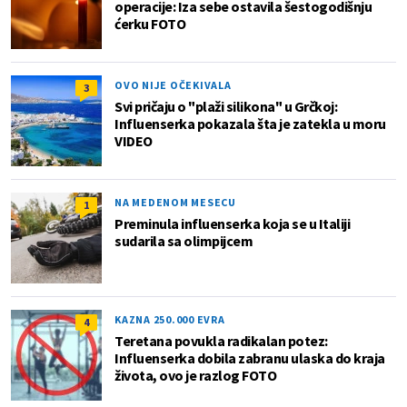
operacije: Iza sebe ostavila šestogodišnju
ćerku FOTO
OVO NIJE OČEKIVALA
3
Svi pričaju o "plaži silikona" u Grčkoj:
Influenserka pokazala šta je zatekla u moru
VIDEO
NA MEDENOM MESECU
1
Preminula influenserka koja se u Italiji
sudarila sa olimpijcem
KAZNA 250.000 EVRA
4
Teretana povukla radikalan potez:
Influenserka dobila zabranu ulaska do kraja
života, ovo je razlog FOTO