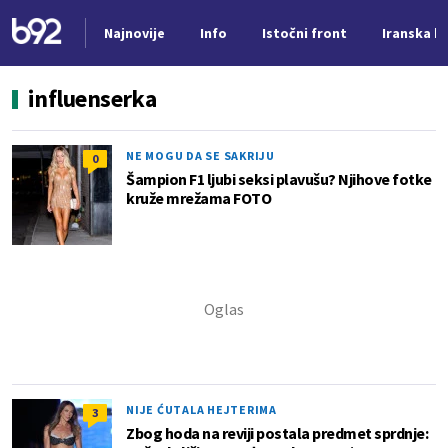
Najnovije
Info
Istočni front
Iranska kr
Nova vest
influenserka
NE MOGU DA SE SAKRIJU
0
Šampion F1 ljubi seksi plavušu? Njihove fotke
kruže mrežama FOTO
NIJE ĆUTALA HEJTERIMA
3
Zbog hoda na reviji postala predmet sprdnje: