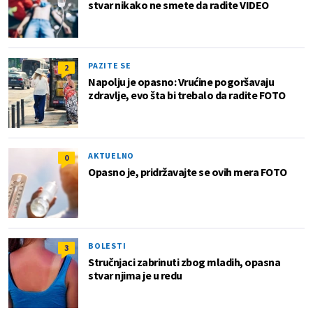
stvar nikako ne smete da radite VIDEO
PAZITE SE
2
Napolju je opasno: Vrućine pogoršavaju
zdravlje, evo šta bi trebalo da radite FOTO
AKTUELNO
0
Opasno je, pridržavajte se ovih mera FOTO
BOLESTI
3
Stručnjaci zabrinuti zbog mladih, opasna
stvar njima je u redu