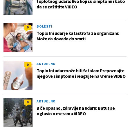
toplotnog udara: Evo koji su simptomi i kako
da se zaštitite VIDEO
BOLESTI
0
Toplotni udar je katastrofa za organizam:
Može da dovede do smrti
AKTUELNO
0
Toplotni udar može biti fatalan: Prepoznajte
njegove simptome i reagujte na vreme VIDEO
AKTUELNO
0
Biće opasno, zdravlje na udaru: Batut se
oglasio o merama VIDEO