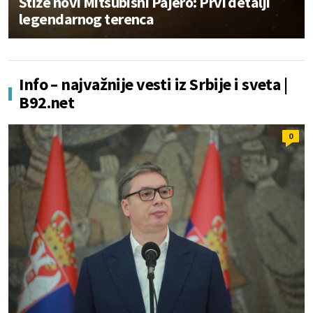
Stiže novi Mitsubishi Pajero: Prvi detalji
legendarnog terenca
Info – najvažnije vesti iz Srbije i sveta |
B92.net
0