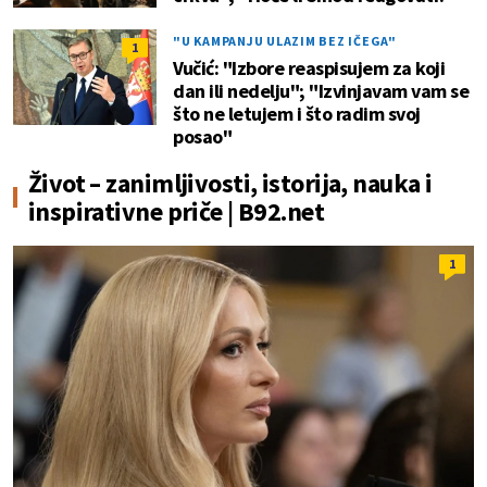
"U KAMPANJU ULAZIM BEZ IČEGA"
1
Vučić: "Izbore reaspisujem za koji
dan ili nedelju"; "Izvinjavam vam se
što ne letujem i što radim svoj
posao"
Život – zanimljivosti, istorija, nauka i
inspirativne priče | B92.net
1