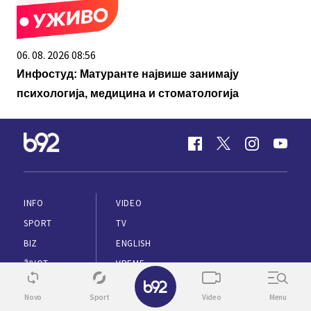
06. 08. 2026 08:56
Инфостуд: Матуранте највише занимају
психологија, медицина и стоматологија
INFO
VIDEO
SPORT
TV
BIZ
ENGLISH
ŽIVOT
VREME
✕
ZDRAVLJE
Novo
Sport
Video
Menu
PUTOVANJA