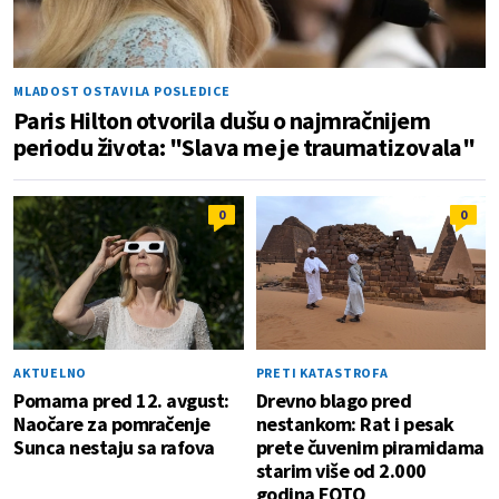
MLADOST OSTAVILA POSLEDICE
Paris Hilton otvorila dušu o najmračnijem
periodu života: "Slava me je traumatizovala"
0
0
AKTUELNO
PRETI KATASTROFA
Pomama pred 12. avgust:
Drevno blago pred
Naočare za pomračenje
nestankom: Rat i pesak
Sunca nestaju sa rafova
prete čuvenim piramidama
starim više od 2.000
godina FOTO