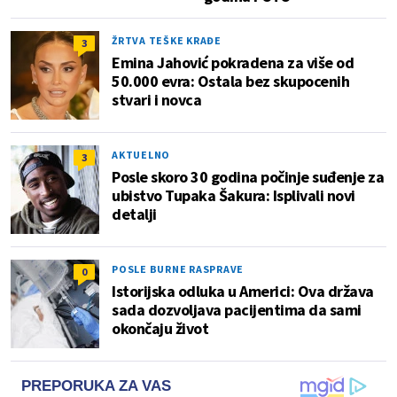
ŽRTVA TEŠKE KRAĐE
3
Emina Jahović pokradena za više od
50.000 evra: Ostala bez skupocenih
stvari i novca
AKTUELNO
3
Posle skoro 30 godina počinje suđenje za
ubistvo Tupaka Šakura: Isplivali novi
detalji
POSLE BURNE RASPRAVE
0
Istorijska odluka u Americi: Ova država
sada dozvoljava pacijentima da sami
okončaju život
PREPORUKA ZA VAS