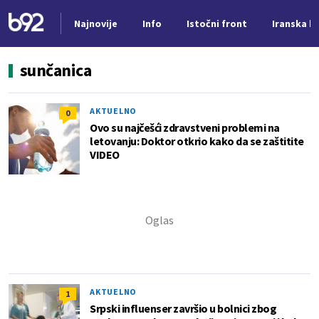
Najnovije
Info
Istočni front
Iranska kr
Nova vest
sunčanica
AKTUELNO
0
Ovo su najčešći zdravstveni problemi na
letovanju: Doktor otkrio kako da se zaštitite
VIDEO
AKTUELNO
1
Srpski influenser završio u bolnici zbog