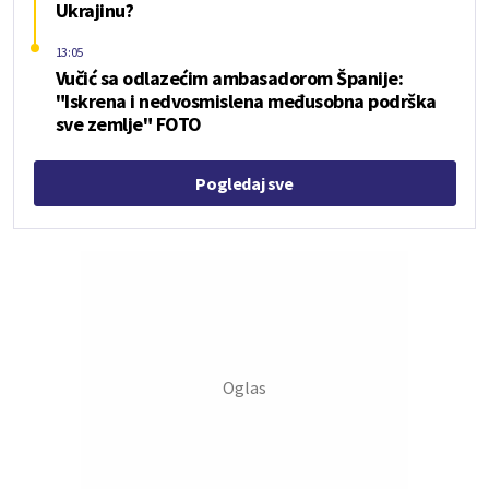
Ukrajinu?
13:05
Vučić sa odlazećim ambasadorom Španije:
"Iskrena i nedvosmislena međusobna podrška
sve zemlje" FOTO
Pogledaj sve