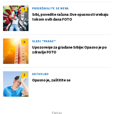
PRIDRŽAVAJTE SE MERA
3
Srbi, povedite računa: Dve opasnosti vrebaju
tokom ovih dana FOTO
SLEDI "PAKAO"
0
Upozorenje za građane Srbije: Opasno je po
zdravlje FOTO
AKTUELNO
2
Opasno je, zaštitite se