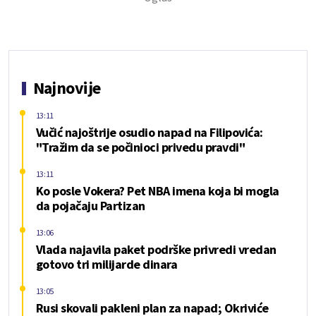
Najnovije
13:11
Vučić najoštrije osudio napad na Filipovića:
"Tražim da se počinioci privedu pravdi"
13:11
Ko posle Vokera? Pet NBA imena koja bi mogla
da pojačaju Partizan
13:06
Vlada najavila paket podrške privredi vredan
gotovo tri milijarde dinara
13:05
Rusi skovali pakleni plan za napad; Okriviće