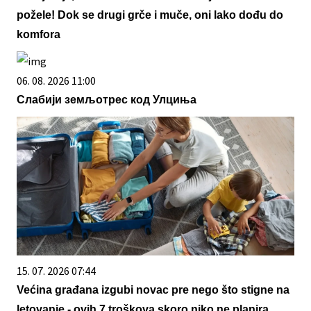
požele! Dok se drugi grče i muče, oni lako dođu do
komfora
06. 08. 2026 11:00
Слабији земљотрес код Улциња
15. 07. 2026 07:44
Većina građana izgubi novac pre nego što stigne na
letovanje - ovih 7 troškova skoro niko ne planira