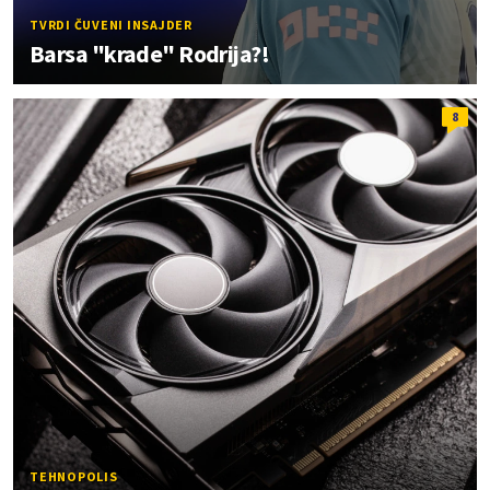
TVRDI ČUVENI INSAJDER
Barsa "krade" Rodrija?!
8
TEHNOPOLIS