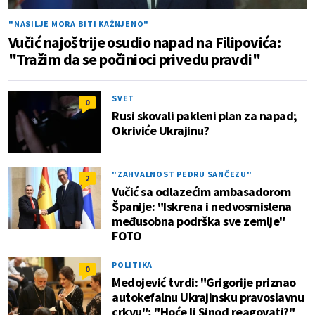
"NASILJE MORA BITI KAŽNJENO"
Vučić najoštrije osudio napad na Filipovića:
"Tražim da se počinioci privedu pravdi"
SVET
0
Rusi skovali pakleni plan za napad;
Okriviće Ukrajinu?
"ZAHVALNOST PEDRU SANČEZU"
2
Vučić sa odlazećim ambasadorom
Španije: "Iskrena i nedvosmislena
međusobna podrška sve zemlje"
FOTO
POLITIKA
0
Medojević tvrdi: "Grigorije priznao
autokefalnu Ukrajinsku pravoslavnu
crkvu"; "Hoće li Sinod reagovati?"