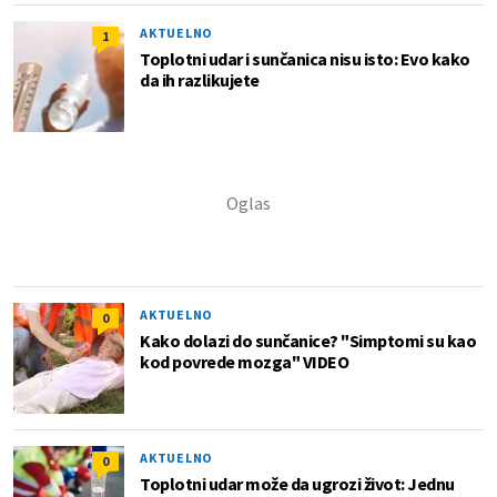
AKTUELNO
1
Toplotni udar i sunčanica nisu isto: Evo kako
da ih razlikujete
AKTUELNO
0
Kako dolazi do sunčanice? "Simptomi su kao
kod povrede mozga" VIDEO
AKTUELNO
0
Toplotni udar može da ugrozi život: Jednu