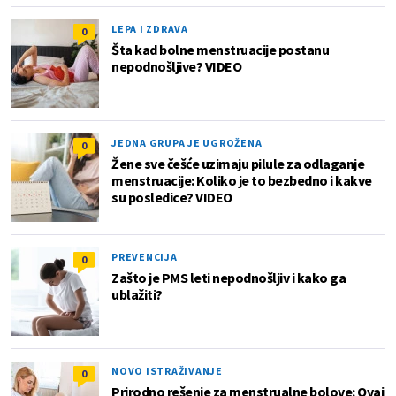
LEPA I ZDRAVA
0
Šta kad bolne menstruacije postanu
nepodnošljive? VIDEO
JEDNA GRUPA JE UGROŽENA
0
Žene sve češće uzimaju pilule za odlaganje
menstruacije: Koliko je to bezbedno i kakve
su posledice? VIDEO
PREVENCIJA
0
Zašto je PMS leti nepodnošljiv i kako ga
ublažiti?
NOVO ISTRAŽIVANJE
0
Prirodno rešenje za menstrualne bolove: Ovaj