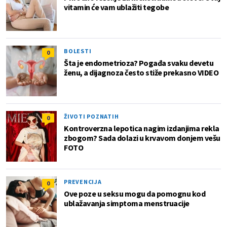
vitamin će vam ublažiti tegobe
BOLESTI
0
Šta je endometrioza? Pogađa svaku devetu
ženu, a dijagnoza često stiže prekasno VIDEO
ŽIVOTI POZNATIH
0
Kontroverzna lepotica nagim izdanjima rekla
zbogom? Sada dolazi u krvavom donjem vešu
FOTO
PREVENCIJA
0
Ove poze u seksu mogu da pomognu kod
ublažavanja simptoma menstruacije