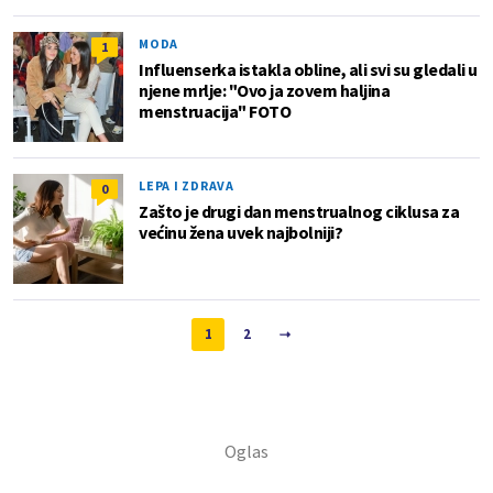
MODA
1
Influenserka istakla obline, ali svi su gledali u
njene mrlje: "Ovo ja zovem haljina
menstruacija" FOTO
LEPA I ZDRAVA
0
Zašto je drugi dan menstrualnog ciklusa za
većinu žena uvek najbolniji?
1
2