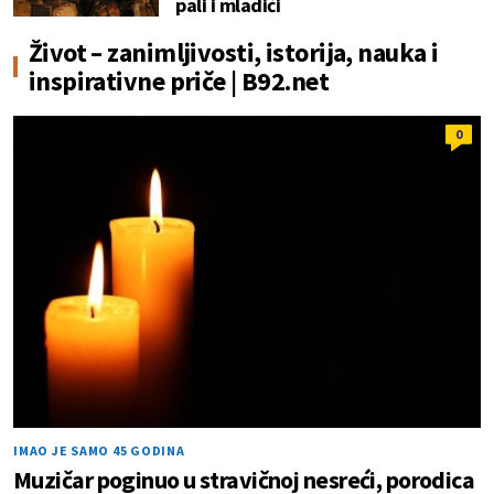
pali i mladići
Život – zanimljivosti, istorija, nauka i
inspirativne priče | B92.net
0
IMAO JE SAMO 45 GODINA
Muzičar poginuo u stravičnoj nesreći, porodica