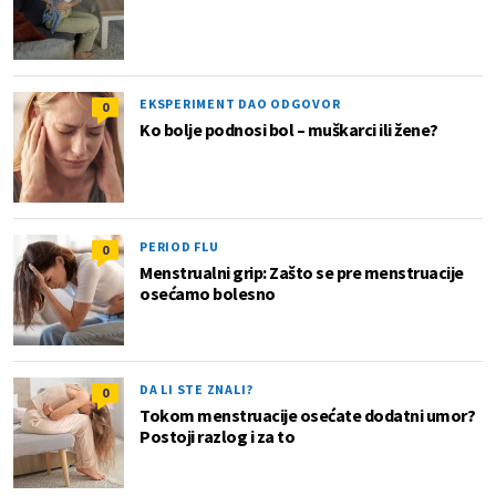
EKSPERIMENT DAO ODGOVOR
0
Ko bolje podnosi bol – muškarci ili žene?
PERIOD FLU
0
Menstrualni grip: Zašto se pre menstruacije
osećamo bolesno
DA LI STE ZNALI?
0
Tokom menstruacije osećate dodatni umor?
Postoji razlog i za to