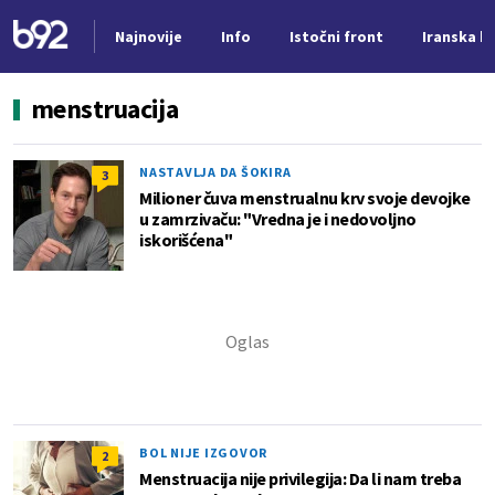
Najnovije
Info
Istočni front
Iranska kr
Nova vest
menstruacija
NASTAVLJA DA ŠOKIRA
3
Milioner čuva menstrualnu krv svoje devojke
u zamrzivaču: "Vredna je i nedovoljno
iskorišćena"
BOL NIJE IZGOVOR
2
Menstruacija nije privilegija: Da li nam treba