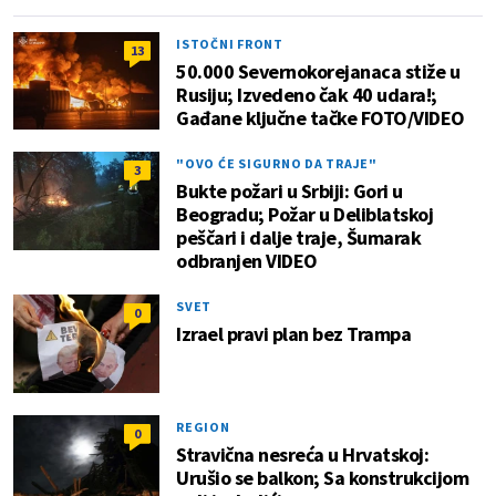
ISTOČNI FRONT
13
50.000 Severnokorejanaca stiže u
Rusiju; Izvedeno čak 40 udara!;
Gađane ključne tačke FOTO/VIDEO
"OVO ĆE SIGURNO DA TRAJE"
3
Bukte požari u Srbiji: Gori u
Beogradu; Požar u Deliblatskoj
peščari i dalje traje, Šumarak
odbranjen VIDEO
SVET
0
Izrael pravi plan bez Trampa
REGION
0
Stravična nesreća u Hrvatskoj:
Urušio se balkon; Sa konstrukcijom