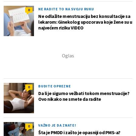
NE RADITE TO NA SVOJU RUKU
0
Ne odlažite menstruaciju bez konsultacije sa
lekarom: Ginekolog upozorava koje žene su u
najvećem riziku VIDEO
BUDITE OPREZNE
0
Da li je sigurno vežbati tokom menstruacije?
Ovo nikako ne smete da radite
VAŽNO JE DA ZNATE!
0
Šta je PMDD i zašto je opasniji od PMS-a?