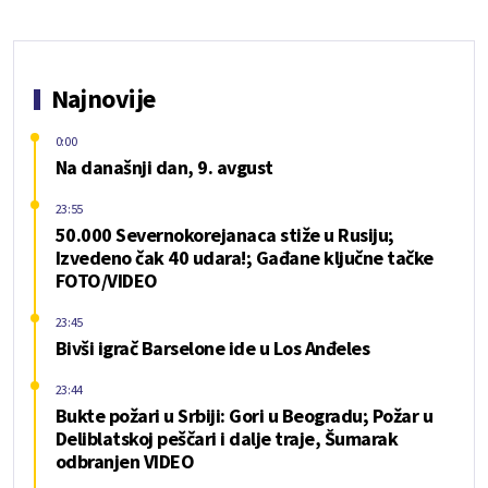
Najnovije
0:00
Na današnji dan, 9. avgust
23:55
50.000 Severnokorejanaca stiže u Rusiju;
Izvedeno čak 40 udara!; Gađane ključne tačke
FOTO/VIDEO
23:45
Bivši igrač Barselone ide u Los Anđeles
23:44
Bukte požari u Srbiji: Gori u Beogradu; Požar u
Deliblatskoj peščari i dalje traje, Šumarak
odbranjen VIDEO