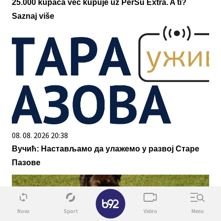
25.000 kupaca već kupuje uz PerSu Extra. A ti?
Saznaj više
08. 08. 2026 20:38
Вучић: Настављамо да улажемо у развој Старе
Пазове
✕
Novo
Sport
Video
Menu