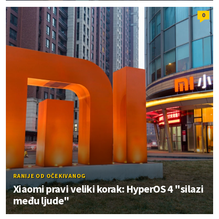
0
RANIJE OD OČEKIVANOG
Xiaomi pravi veliki korak: HyperOS 4 "silazi
među ljude"