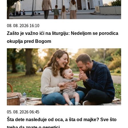
08. 08. 2026 16:10
Zašto je važno ići na liturgiju: Nedeljom se porodica
okuplja pred Bogom
05. 08. 2026 06:45
Šta dete nasleđuje od oca, a šta od majke? Sve što
treba da znate o genetici