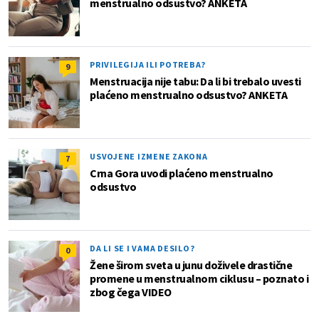
menstrualno odsustvo? ANKETA
PRIVILEGIJA ILI POTREBA?
9
Menstruacija nije tabu: Da li bi trebalo uvesti
plaćeno menstrualno odsustvo? ANKETA
USVOJENE IZMENE ZAKONA
7
Crna Gora uvodi plaćeno menstrualno
odsustvo
DA LI SE I VAMA DESILO?
0
Žene širom sveta u junu doživele drastične
promene u menstrualnom ciklusu – poznato i
zbog čega VIDEO