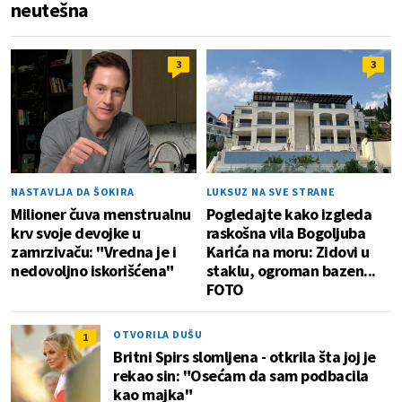
neutešna
3
3
NASTAVLJA DA ŠOKIRA
LUKSUZ NA SVE STRANE
Milioner čuva menstrualnu
Pogledajte kako izgleda
krv svoje devojke u
raskošna vila Bogoljuba
zamrzivaču: "Vredna je i
Karića na moru: Zidovi u
nedovoljno iskorišćena"
staklu, ogroman bazen...
FOTO
OTVORILA DUŠU
1
Britni Spirs slomljena - otkrila šta joj je
rekao sin: "Osećam da sam podbacila
kao majka"