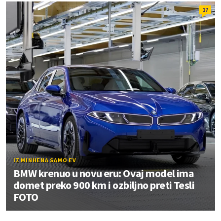
17
IZ MINHENA SAMO EV
BMW krenuo u novu eru: Ovaj model ima
domet preko 900 km i ozbiljno preti Tesli
FOTO