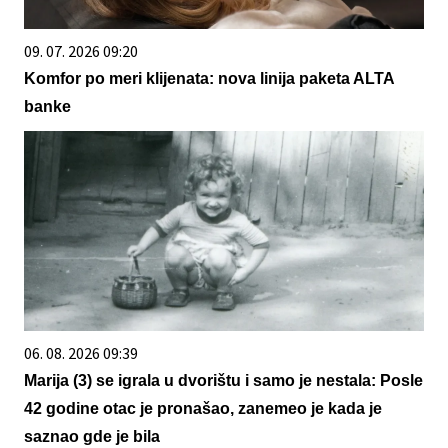
09. 07. 2026 09:20
Komfor po meri klijenata: nova linija paketa ALTA
banke
06. 08. 2026 09:39
Marija (3) se igrala u dvorištu i samo je nestala: Posle
42 godine otac je pronašao, zanemeo je kada je
saznao gde je bila