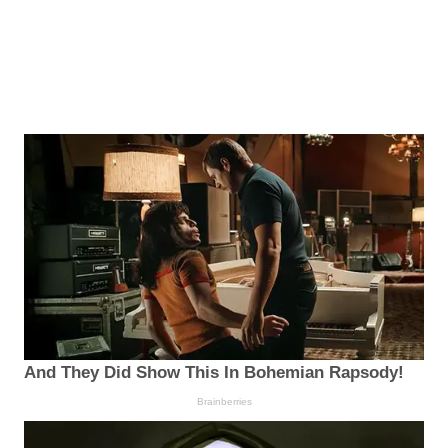
And They Did Show This In Bohemian Rapsody!
Brainberries