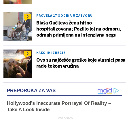
PROVELA 17 GODINA U ZATVORU
0
Bivša Gučijeva žena hitno
hospitalizovana; Pozlilo joj na odmoru,
odmah primljena na intenzivnu negu
KAKO IH IZBEĆI?
0
Ovo su najčešće greške koje vlasnici pasa
rade tokom vrućina
PREPORUKA ZA VAS
Hollywood's Inaccurate Portrayal Of Reality –
Take A Look Inside
Brainberries