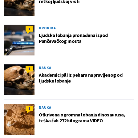
retkoj ljudskoj vrsti
HRONIKA
1
Ljudska lobanja pronađena ispod
Pančevačkog mosta
NAUKA
1
Akademici pili iz pehara napravljenog od
ljudske lobanje
NAUKA
1
Otkrivena ogromna lobanja dinosaurusa,
teška čak 272 kilograma VIDEO