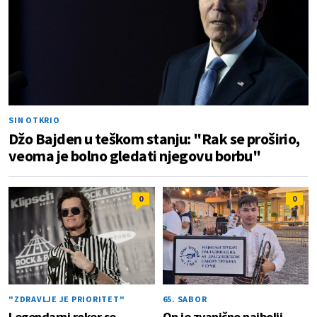
SIN OTKRIO
Džo Bajden u teškom stanju: "Rak se proširio,
veoma je bolno gledati njegovu borbu"
0
0
"ZDRAVLJE JE PRIORITET"
65. SABOR
Legendarni roker se
On je zvanično najbolji