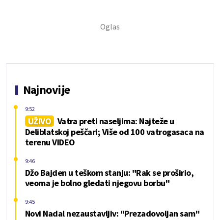
Najnovije
9:52
UŽIVO
Vatra preti naseljima: Najteže u
Deliblatskoj peščari; Više od 100 vatrogasaca na
terenu VIDEO
9:46
Džo Bajden u teškom stanju: "Rak se proširio,
veoma je bolno gledati njegovu borbu"
9:45
Novi Nadal nezaustavljiv: "Prezadovoljan sam"