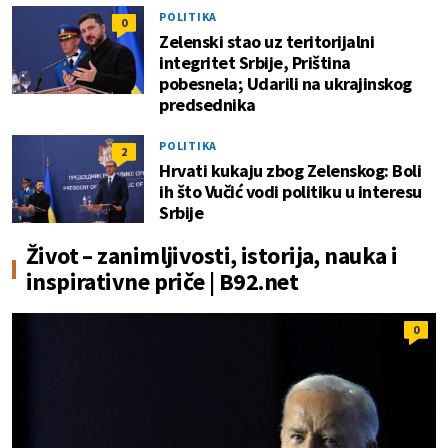
POLITIKA
0
Zelenski stao uz teritorijalni
integritet Srbije, Priština
pobesnela; Udarili na ukrajinskog
predsednika
POLITIKA
2
Hrvati kukaju zbog Zelenskog: Boli
ih što Vučić vodi politiku u interesu
Srbije
Život – zanimljivosti, istorija, nauka i
inspirativne priče | B92.net
0