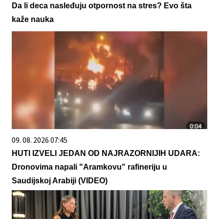
Da li deca nasleđuju otpornost na stres? Evo šta
kaže nauka
09. 08. 2026 07:45
HUTI IZVELI JEDAN OD NAJRAZORNIJIH UDARA:
Dronovima napali "Aramkovu" rafineriju u
Saudijskoj Arabiji (VIDEO)