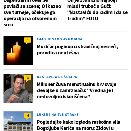
povlači sa scene; Otkazao
mladi trubač u Guči:
sve turneje, očekuje ga
"Nastaviću da radim i da se
operacija na otvorenom
trudim" FOTO
srcu
IMAO JE SAMO 45 GODINA
1
Muzičar poginuo u stravičnoj nesreći,
porodica neutešna
NASTAVLJA DA ŠOKIRA
3
Milioner čuva menstrualnu krv svoje
devojke u zamrzivaču: "Vredna je i
nedovoljno iskorišćena"
LUKSUZ NA SVE STRANE
4
Pogledajte kako izgleda raskošna vila
Bogoljuba Karića na moru: Zidovi u