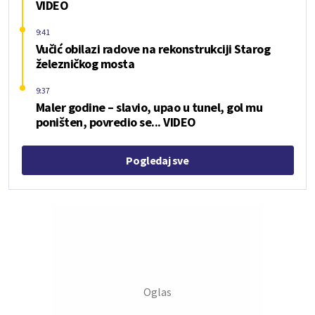
VIDEO
9:41
Vučić obilazi radove na rekonstrukciji Starog
železničkog mosta
9:37
Maler godine – slavio, upao u tunel, gol mu
poništen, povredio se... VIDEO
Pogledaj sve