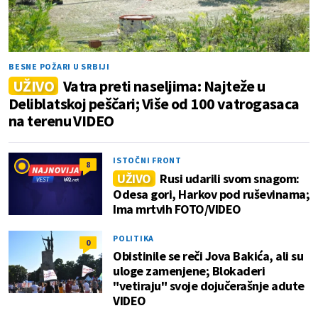
BESNE POŽARI U SRBIJI
UŽIVO
Vatra preti naseljima: Najteže u
Deliblatskoj peščari; Više od 100 vatrogasaca
na terenu VIDEO
ISTOČNI FRONT
8
UŽIVO
Rusi udarili svom snagom:
Odesa gori, Harkov pod ruševinama;
Ima mrtvih FOTO/VIDEO
POLITIKA
0
Obistinile se reči Jova Bakića, ali su
uloge zamenjene; Blokaderi
"vetiraju" svoje dojučerašnje adute
VIDEO