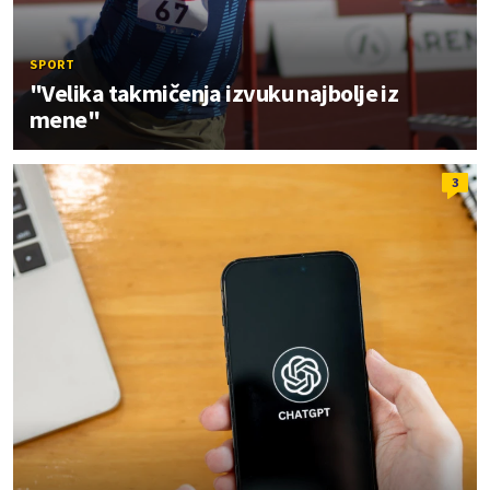
SPORT
"Velika takmičenja izvuku najbolje iz
mene"
3