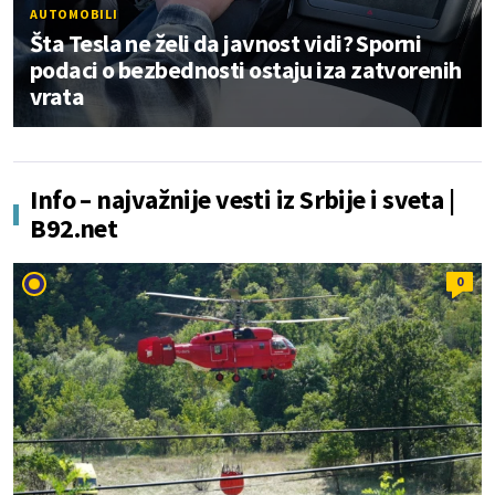
AUTOMOBILI
Šta Tesla ne želi da javnost vidi? Sporni
podaci o bezbednosti ostaju iza zatvorenih
vrata
Info – najvažnije vesti iz Srbije i sveta |
B92.net
0