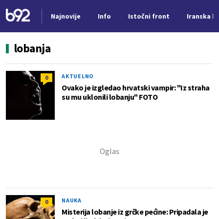
Najnovije
Info
Istočni front
Iranska kr
Nova vest
lobanja
AKTUELNO
0
Ovako je izgledao hrvatski vampir: "Iz straha
su mu uklonili lobanju" FOTO
NAUKA
0
Misterija lobanje iz grčke pećine: Pripadala je