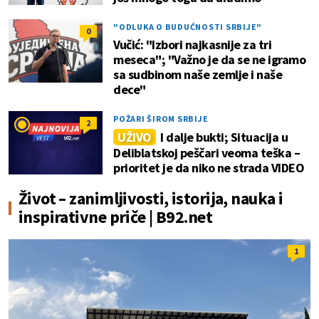
"ODLUKA O BUDUĆNOSTI SRBIJE"
0
Vučić: "Izbori najkasnije za tri
meseca"; "Važno je da se ne igramo
sa sudbinom naše zemlje i naše
dece"
POŽARI ŠIROM SRBIJE
2
UŽIVO
I dalje bukti; Situacija u
Deliblatskoj peščari veoma teška –
prioritet je da niko ne strada VIDEO
Život – zanimljivosti, istorija, nauka i
inspirativne priče | B92.net
1