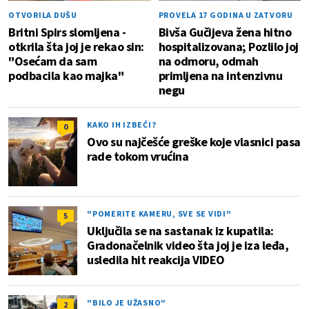
OTVORILA DUŠU
PROVELA 17 GODINA U ZATVORU
Britni Spirs slomljena -
Bivša Gučijeva žena hitno
otkrila šta joj je rekao sin:
hospitalizovana; Pozlilo joj
"Osećam da sam
na odmoru, odmah
podbacila kao majka"
primljena na intenzivnu
negu
KAKO IH IZBEĆI?
0
Ovo su najčešće greške koje vlasnici pasa
rade tokom vrućina
"POMERITE KAMERU, SVE SE VIDI"
5
Uključila se na sastanak iz kupatila:
Gradonačelnik video šta joj je iza leđa,
usledila hit reakcija VIDEO
"BILO JE UŽASNO"
2