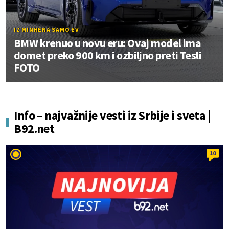
IZ MINHENA SAMO EV
BMW krenuo u novu eru: Ovaj model ima
domet preko 900 km i ozbiljno preti Tesli
FOTO
Info – najvažnije vesti iz Srbije i sveta |
B92.net
10