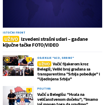
ISTOČNI FRONT
UŽIVO
Izvedeni strašni udari – gađane
ključne tačke FOTO/VIDEO
ODJEKUJE "ACO, SRBINE"
2
UŽIVO
Vučić fijakerom kroz
Belegiš; Veliki broj građana sa
transparentima "Srbija pobeđuje" i
"Ujedinjena Srbija"
POLITIKA
1
Vučić u Belegišu: "Hvala na
veličanstvenom dočeku"; "Imamo
još mnogo toga da uradimo"