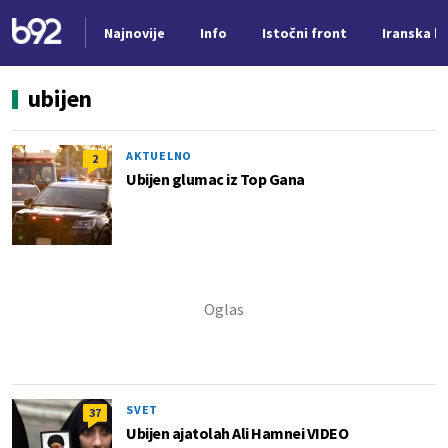
Najnovije
Info
Istočni front
Iranska kr
Nova vest
ubijen
AKTUELNO
2
Ubijen glumac iz Top Gana
SVET
37
Ubijen ajatolah Ali Hamnei VIDEO