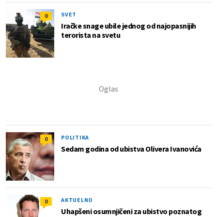
SVET
0
Iračke snage ubile jednog od najopasnijih
terorista na svetu
POLITIKA
0
Sedam godina od ubistva Olivera Ivanovića
AKTUELNO
0
Uhapšeni osumnjičeni za ubistvo poznatog