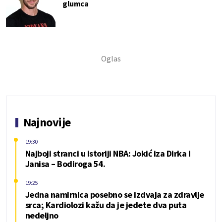
glumca
Najnovije
19:30
Najboji stranci u istoriji NBA: Jokić iza Dirka i
Janisa – Bodiroga 54.
19:25
Jedna namirnica posebno se izdvaja za zdravlje
srca; Kardiolozi kažu da je jedete dva puta
nedeljno