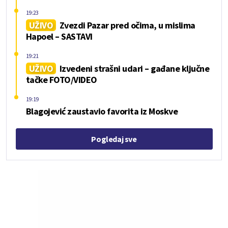
19:23
UŽIVO
Zvezdi Pazar pred očima, u mislima
Hapoel – SASTAVI
19:21
UŽIVO
Izvedeni strašni udari – gađane ključne
tačke FOTO/VIDEO
19:19
Blagojević zaustavio favorita iz Moskve
Pogledaj sve