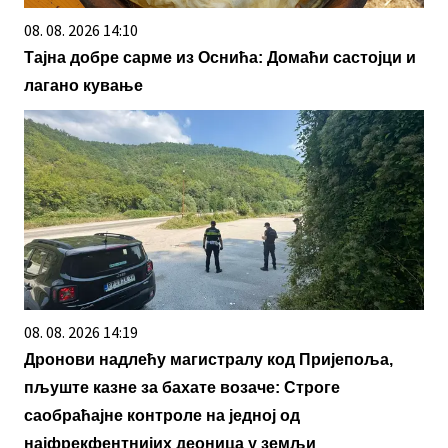
08. 08. 2026 14:10
Тајна добре сарме из Оснића: Домаћи састојци и
лагано кување
08. 08. 2026 14:19
Дронови надлећу магистралу код Пријепоља,
пљуште казне за бахате возаче: Строге
саобраћајне контроле на једној од
најфрекфентнијих деоница у земљи