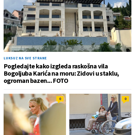
LUKSUZ NA SVE STRANE
Pogledajte kako izgleda raskošna vila
Bogoljuba Karića na moru: Zidovi u staklu,
ogroman bazen... FOTO
0
0