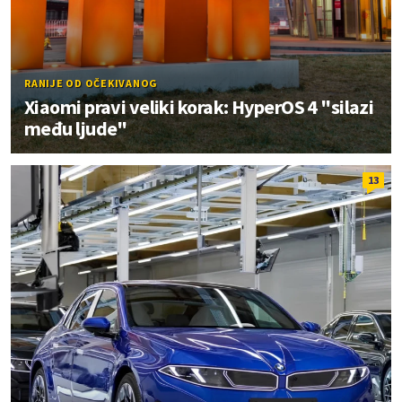
RANIJE OD OČEKIVANOG
Xiaomi pravi veliki korak: HyperOS 4 "silazi
među ljude"
13