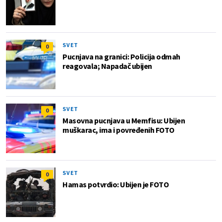
SVET
0
Pucnjava na granici: Policija odmah
reagovala; Napadač ubijen
SVET
0
Masovna pucnjava u Memfisu: Ubijen
muškarac, ima i povređenih FOTO
SVET
0
Hamas potvrdio: Ubijen je FOTO