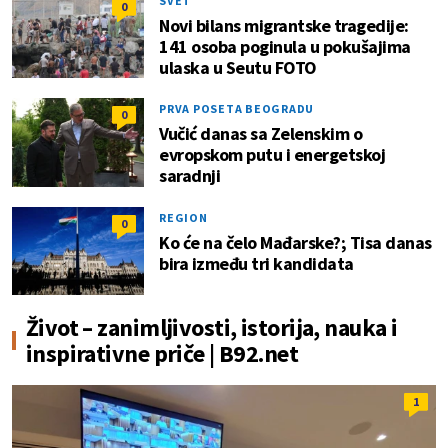
SVET
0
Novi bilans migrantske tragedije:
141 osoba poginula u pokušajima
ulaska u Seutu FOTO
PRVA POSETA BEOGRADU
0
Vučić danas sa Zelenskim o
evropskom putu i energetskoj
saradnji
REGION
0
Ko će na čelo Mađarske?; Tisa danas
bira između tri kandidata
Život – zanimljivosti, istorija, nauka i
inspirativne priče | B92.net
1