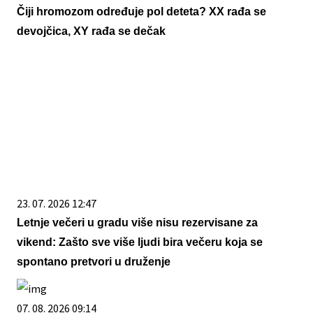
Čiji hromozom određuje pol deteta? XX rađa se
devojčica, XY rađa se dečak
23. 07. 2026 12:47
Letnje večeri u gradu više nisu rezervisane za
vikend: Zašto sve više ljudi bira večeru koja se
spontano pretvori u druženje
07. 08. 2026 09:14