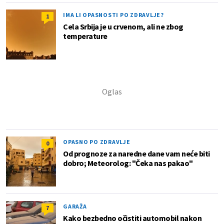
IMA LI OPASNOSTI PO ZDRAVLJE?
1
Cela Srbija je u crvenom, ali ne zbog
temperature
OPASNO PO ZDRAVLJE
0
Od prognoze za naredne dane vam neće biti
dobro; Meteorolog: "Čeka nas pakao"
GARAŽA
7
Kako bezbedno očistiti automobil nakon