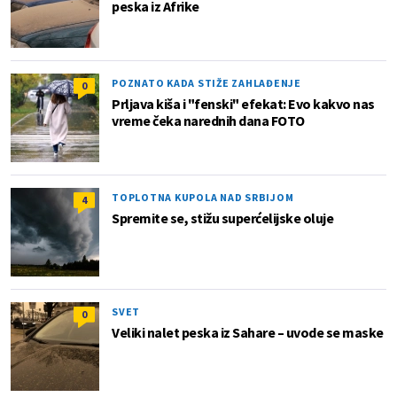
peska iz Afrike
POZNATO KADA STIŽE ZAHLAĐENJE
0
Prljava kiša i "fenski" efekat: Evo kakvo nas
vreme čeka narednih dana FOTO
TOPLOTNA KUPOLA NAD SRBIJOM
4
Spremite se, stižu superćelijske oluje
SVET
0
Veliki nalet peska iz Sahare – uvode se maske