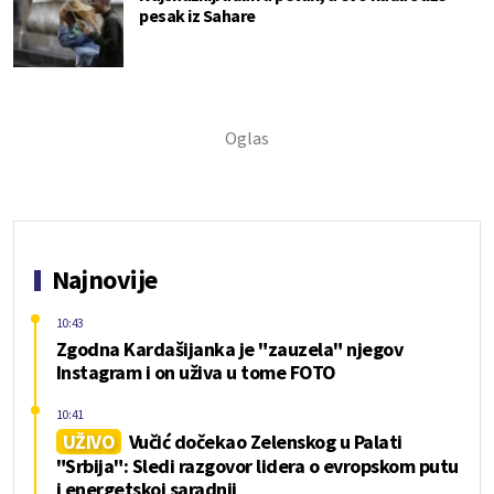
pesak iz Sahare
Najnovije
10:43
Zgodna Kardašijanka je "zauzela" njegov
Instagram i on uživa u tome FOTO
10:41
UŽIVO
Vučić dočekao Zelenskog u Palati
"Srbija": Sledi razgovor lidera o evropskom putu
i energetskoj saradnji