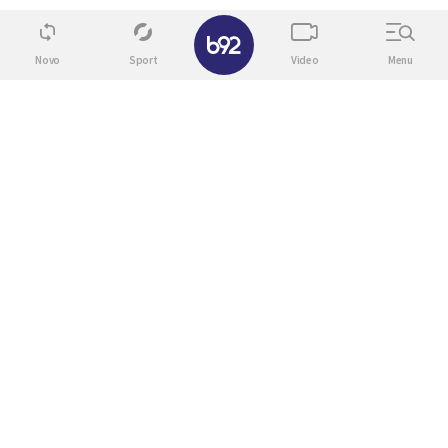
✕
Novo
Sport
Video
Menu
06. 08. 2026 07:08
Evo u kojim banjama važi vaučer od 10.000 dinara -
kompletan spisak destinacija u Srbiji