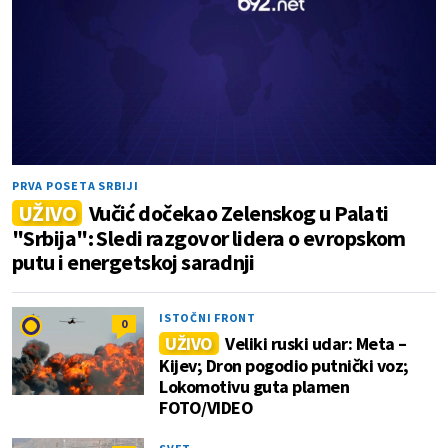
PRVA POSETA SRBIJI
UŽIVO
Vučić dočekao Zelenskog u Palati
"Srbija": Sledi razgovor lidera o evropskom
putu i energetskoj saradnji
ISTOČNI FRONT
0
UŽIVO
Veliki ruski udar: Meta –
Kijev; Dron pogodio putnički voz;
Lokomotivu guta plamen
FOTO/VIDEO