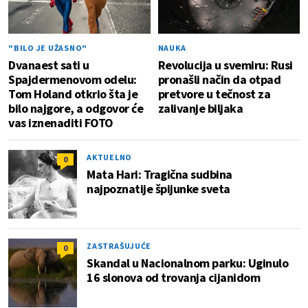
"BILO JE UŽASNO"
NAUKA
Dvanaest sati u
Revolucija u svemiru: Rusi
Spajdermenovom odelu:
pronašli način da otpad
Tom Holand otkrio šta je
pretvore u tečnost za
bilo najgore, a odgovor će
zalivanje biljaka
vas iznenaditi FOTO
AKTUELNO
0
Mata Hari: Tragična sudbina
najpoznatije špijunke sveta
ZASTRAŠUJUĆE
0
Skandal u Nacionalnom parku: Uginulo
16 slonova od trovanja cijanidom