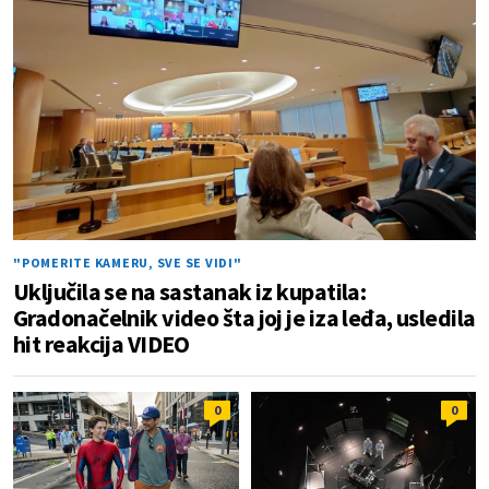
"POMERITE KAMERU, SVE SE VIDI"
Uključila se na sastanak iz kupatila:
Gradonačelnik video šta joj je iza leđa, usledila
hit reakcija VIDEO
0
0