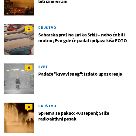
biti iznervirani
DRUŠTVO
1
Saharska prašina juri ka Srbiji – nebo će biti
mutno; Evo gde će padati prljava kiša FOTO
SVET
0
Padaće "krvavi sneg": Izdato upozorenje
DRUŠTVO
8
Sprema se pakao: 40 stepeni; Stiže
radioaktivni pesak