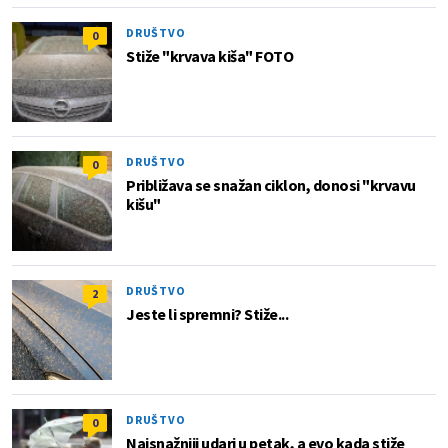
DRUŠTVO
0
Stiže "krvava kiša" FOTO
DRUŠTVO
0
Približava se snažan ciklon, donosi "krvavu
kišu"
DRUŠTVO
2
Jeste li spremni? Stiže...
DRUŠTVO
0
Najsnažniji udari u petak, a evo kada stiže