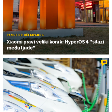
RANIJE OD OČEKIVANOG
Xiaomi pravi veliki korak: HyperOS 4 "silazi
među ljude"
10