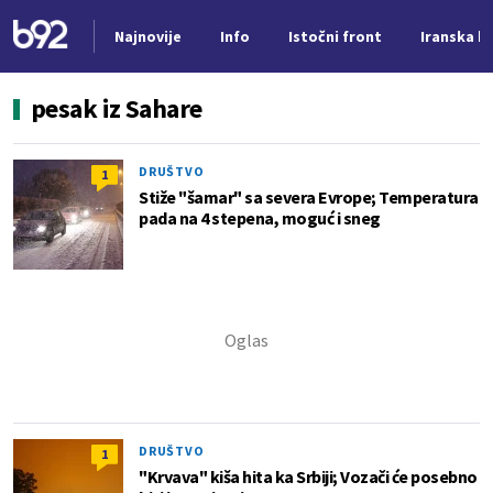
Najnovije
Info
Istočni front
Iranska kr
Nova vest
pesak iz Sahare
DRUŠTVO
1
Stiže "šamar" sa severa Evrope; Temperatura
pada na 4 stepena, moguć i sneg
DRUŠTVO
1
"Krvava" kiša hita ka Srbiji; Vozači će posebno