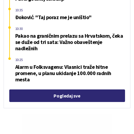
10:35
Đoković: "Taj poraz me je uništio"
10:30
Pakao na graničnim prelazu sa Hrvatskom, čeka
se duže od tri sata: Važno obaveštenje
nadležnih
10:25
Alarm u Folksvagenu: Vlasnici traže hitne
promene, u planu ukidanje 100.000 radnih
mesta
Pogledaj sve