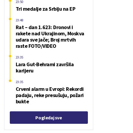
23:50
Tri medalje za Srbiju na EP
23:48
Rat – dan 1.623: Dronovi i
rakete nad Ukrajinom, Moskva
udara sve jače; Broj mrtvih
raste FOTO/VIDEO
23:35
Lara Gut-Behrami završila
karijeru
23:35
Crveni alarm u Evropi: Rekordi
padaju, reke presušuju, požari
bukte
Pogledaj sve