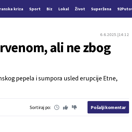
Iranska kriza
Sport
Biz
Lokal
Život
Superžena
92Puto
6.6.2025.
14:12
 crvenom, ali ne zbog
nskog pepela i sumpora usled erupcije Etne,
Sortiraj po:
Pošalji komentar