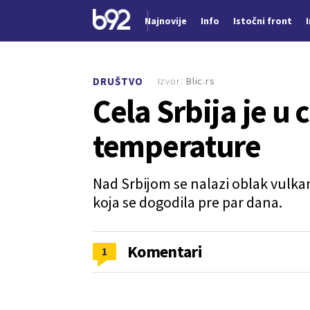
Najnovije
Info
Istočni front
Nova vest
Izvor:
Blic.rs
DRUŠTVO
Cela Srbija je u
temperature
Nad Srbijom se nalazi oblak vulka
koja se dogodila pre par dana.
Komentari
1