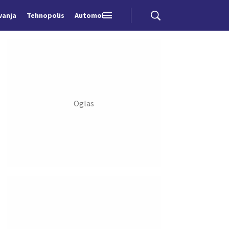
vanja
Tehnopolis
Automobili