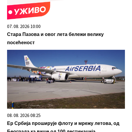
07. 08. 2026 10:00
Стара Пазова и овог лета бележи велику
посећеност
08. 08. 2026 08:25
Ер Србија проширује флоту и мрежу летова, од
Београда ка више од 100 дестинација