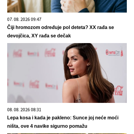
07. 08. 2026 09:47
Čiji hromozom određuje pol deteta? XX rađa se
devojčica, XY rađa se dečak
08. 08. 2026 08:31
Lepa kosa i kada je pakleno: Sunce joj neće moći
ništa, ove 4 navike sigurno pomažu