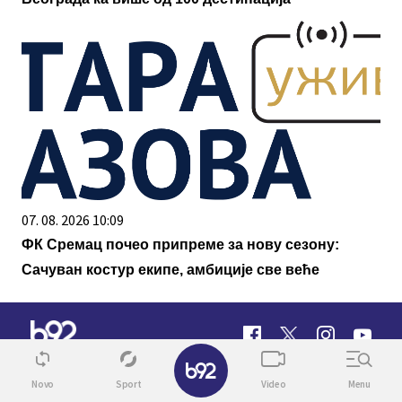
07. 08. 2026 10:09
ФК Сремац почео припреме за нову сезону:
Сачуван костур екипе, амбиције све веће
✕
Novo
Sport
Video
Menu