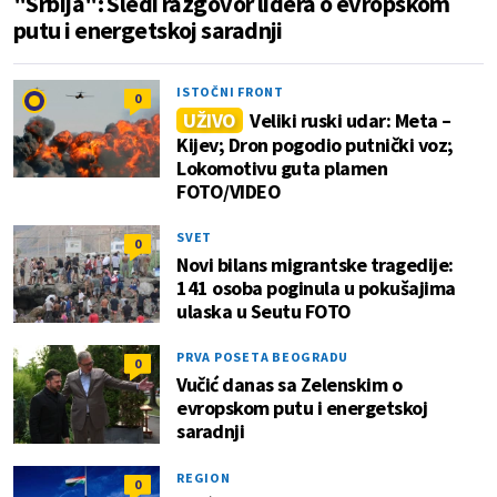
"Srbija": Sledi razgovor lidera o evropskom
putu i energetskoj saradnji
ISTOČNI FRONT
0
UŽIVO
Veliki ruski udar: Meta –
Kijev; Dron pogodio putnički voz;
Lokomotivu guta plamen
FOTO/VIDEO
SVET
0
Novi bilans migrantske tragedije:
141 osoba poginula u pokušajima
ulaska u Seutu FOTO
PRVA POSETA BEOGRADU
0
Vučić danas sa Zelenskim o
evropskom putu i energetskoj
saradnji
REGION
0