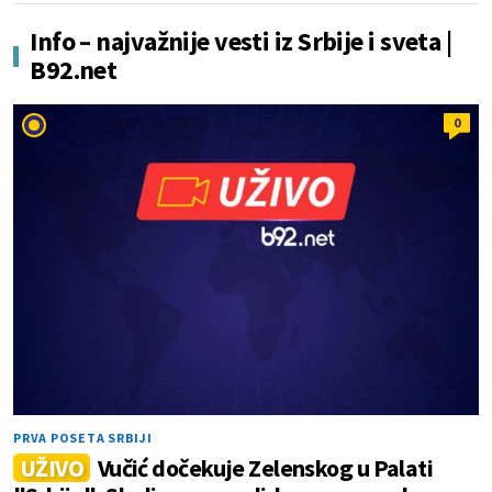
Info – najvažnije vesti iz Srbije i sveta |
B92.net
0
PRVA POSETA SRBIJI
UŽIVO
Vučić dočekuje Zelenskog u Palati