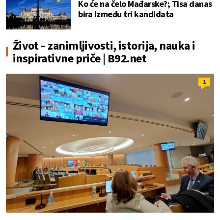
Ko će na čelo Mađarske?; Tisa danas
bira između tri kandidata
Život – zanimljivosti, istorija, nauka i
inspirativne priče | B92.net
1