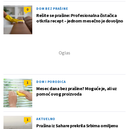
DOM BEZ PRAŠINE
0
Rešite se prašine: Profesionalna čistačica
otkrila recept – jednom mesečno je dovoljno
DOM I PORODICA
1
Mesec dana bez prašine? Moguće je, ali uz
pomoć ovog proizvoda
AKTUELNO
1
Prašina iz Sahare prekrila Srbima omiljenu