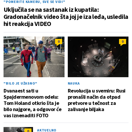
"POMERITE KAMERU, SVE SE VIDI"
Uključila se na sastanak iz kupatila:
Gradonačelnik video šta joj je iza leđa, usledila
hit reakcija VIDEO
0
0
"BILO JE UŽASNO"
NAUKA
Dvanaest sati u
Revolucija u svemiru: Rusi
Spajdermenovom odelu:
pronašli način da otpad
Tom Holand otkrio šta je
pretvore u tečnost za
bilo najgore, a odgovor će
zalivanje biljaka
vas iznenaditi FOTO
AKTUELNO
0