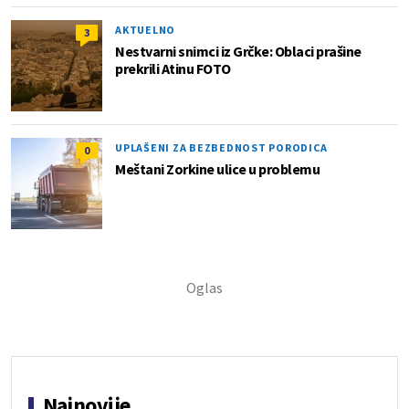
AKTUELNO
3
Nestvarni snimci iz Grčke: Oblaci prašine
prekrili Atinu FOTO
UPLAŠENI ZA BEZBEDNOST PORODICA
0
Meštani Zorkine ulice u problemu
Najnovije