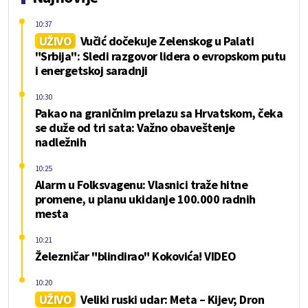
10:37
UŽIVO
Vučić dočekuje Zelenskog u Palati
"Srbija": Sledi razgovor lidera o evropskom putu
i energetskoj saradnji
10:30
Pakao na graničnim prelazu sa Hrvatskom, čeka
se duže od tri sata: Važno obaveštenje
nadležnih
10:25
Alarm u Folksvagenu: Vlasnici traže hitne
promene, u planu ukidanje 100.000 radnih
mesta
10:21
Železničar "blindirao" Kokovića! VIDEO
10:20
UŽIVO
Veliki ruski udar: Meta – Kijev; Dron