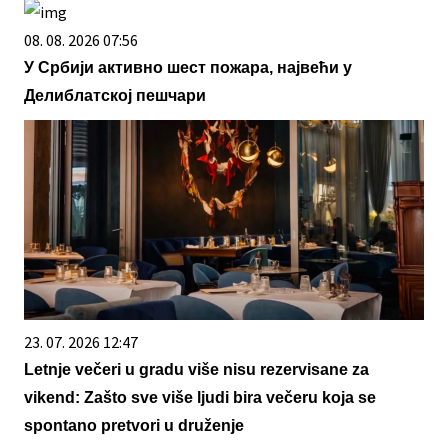
08. 08. 2026 07:56
У Србији активно шест пожара, највећи у
Делиблатској пешчари
23. 07. 2026 12:47
Letnje večeri u gradu više nisu rezervisane za
vikend: Zašto sve više ljudi bira večeru koja se
spontano pretvori u druženje