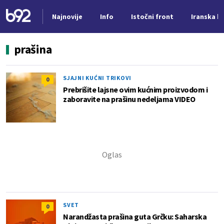
Najnovije
Info
Istočni front
Iranska kr
Nova vest
prašina
SJAJNI KUĆNI TRIKOVI
0
Prebrišite lajsne ovim kućnim proizvodom i
zaboravite na prašinu nedeljama VIDEO
SVET
0
Narandžasta prašina guta Grčku: Saharska