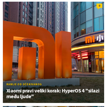
0
RANIJE OD OČEKIVANOG
Xiaomi pravi veliki korak: HyperOS 4 "silazi
među ljude"