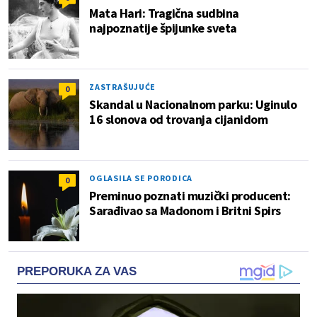
Mata Hari: Tragična sudbina
najpoznatije špijunke sveta
ZASTRAŠUJUĆE
0
Skandal u Nacionalnom parku: Uginulo
16 slonova od trovanja cijanidom
OGLASILA SE PORODICA
0
Preminuo poznati muzički producent:
Sarađivao sa Madonom i Britni Spirs
PREPORUKA ZA VAS