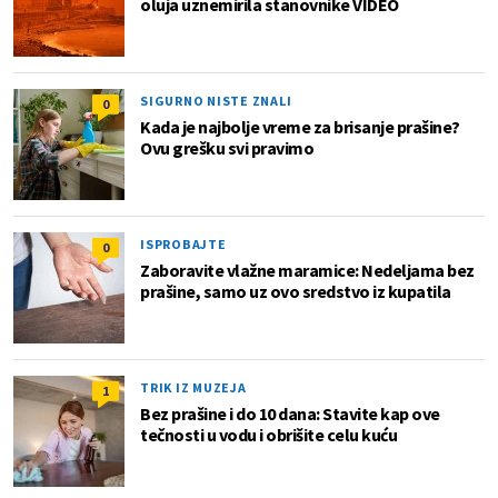
oluja uznemirila stanovnike VIDEO
SIGURNO NISTE ZNALI
0
Kada je najbolje vreme za brisanje prašine?
Ovu grešku svi pravimo
ISPROBAJTE
0
Zaboravite vlažne maramice: Nedeljama bez
prašine, samo uz ovo sredstvo iz kupatila
TRIK IZ MUZEJA
1
Bez prašine i do 10 dana: Stavite kap ove
tečnosti u vodu i obrišite celu kuću