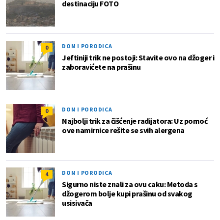
destinaciju FOTO
DOM I PORODICA
0
Jeftiniji trik ne postoji: Stavite ovo na džoger i
zaboravićete na prašinu
DOM I PORODICA
0
Najbolji trik za čišćenje radijatora: Uz pomoć
ove namirnice rešite se svih alergena
DOM I PORODICA
4
Sigurno niste znali za ovu caku: Metoda s
džogerom bolje kupi prašinu od svakog
usisivača