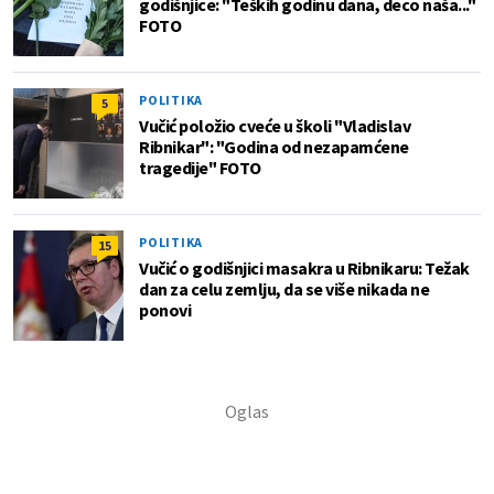
godišnjice: "Teških godinu dana, deco naša..."
FOTO
POLITIKA
5
Vučić položio cveće u školi "Vladislav
Ribnikar": "Godina od nezapamćene
tragedije" FOTO
POLITIKA
15
Vučić o godišnjici masakra u Ribnikaru: Težak
dan za celu zemlju, da se više nikada ne
ponovi