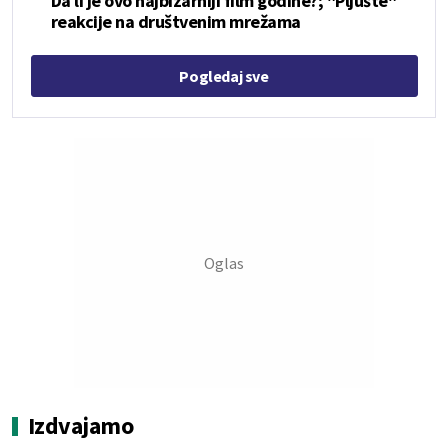
Da li je ovo najbizarniji film godine?; "Pljušte"
reakcije na društvenim mrežama
Pogledaj sve
Izdvajamo