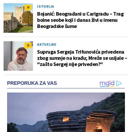
ISTORIJA
0
Bojanić: Beograđani u Carigradu – Тrag
bolne seobe koji i danas živi u imenu
Beogradske šume
AKTUELNO
0
Supruga Sergeja Trifunovića privedena
zbog sumnje na krađu; Mreže se usijale –
"zašto Sergej nije priveden?"
PREPORUKA ZA VAS