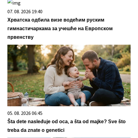
07. 08. 2026 19:40
Хрватска одбила визе водећим руским
гимнастичаркама за учешће на Европском
првенству
05. 08. 2026 06:45
Šta dete nasleđuje od oca, a šta od majke? Sve što
treba da znate o genetici