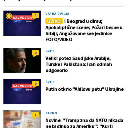
VATRA DIVLJA
4
UŽIVO
I Beograd u dimu;
Apokaliptične scene; Požari besne u
Srbiji; Angažovane sve jedinice
FOTO/VIDEO
SVET
0
Veliki potez Saudijske Arabije,
Turske i Pakistana: Iran odmah
odgovorio
SVET
0
Putin otkrio "Ahilovu petu" Ukrajine
RAZNO
1
Novine: "Tramp zna da NATO nikada
ne bi ginuo za Ameriku"; "Kurti