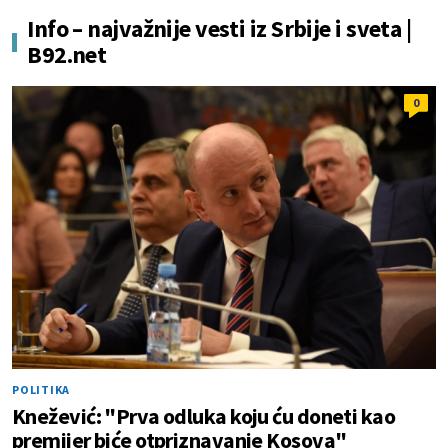
Info – najvažnije vesti iz Srbije i sveta |
B92.net
0
POLITIKA
Knežević: "Prva odluka koju ću doneti kao
premijer biće otpriznavanje Kosova"