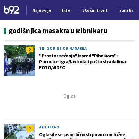
Najnovije
Info
Istočni front
Iranska kr
Nova vest
godišnjica masakra u Ribnikaru
TRI GODINE OD MASAKRA
0
"Prostor sećanja" ispred "Ribnikara":
Porodice i građani odali poštu stradalima
FOTO/VIDEO
AKTUELNO
0
Oglasile se javne ličnosti povodom tužne