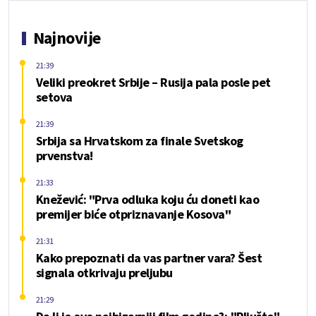
Najnovije
21:39
Veliki preokret Srbije – Rusija pala posle pet
setova
21:39
Srbija sa Hrvatskom za finale Svetskog
prvenstva!
21:33
Knežević: "Prva odluka koju ću doneti kao
premijer biće otpriznavanje Kosova"
21:31
Kako prepoznati da vas partner vara? Šest
signala otkrivaju preljubu
21:29