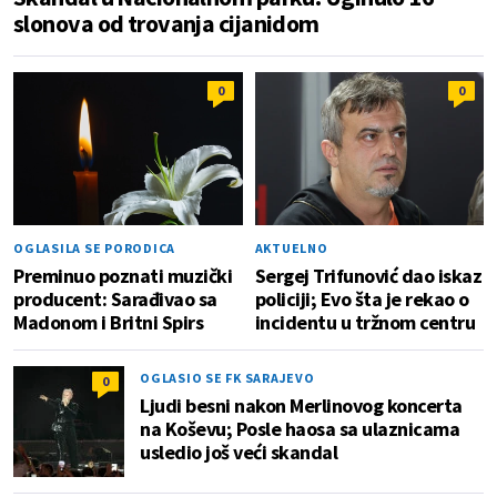
slonova od trovanja cijanidom
0
0
OGLASILA SE PORODICA
AKTUELNO
Preminuo poznati muzički
Sergej Trifunović dao iskaz
producent: Sarađivao sa
policiji; Evo šta je rekao o
Madonom i Britni Spirs
incidentu u tržnom centru
OGLASIO SE FK SARAJEVO
0
Ljudi besni nakon Merlinovog koncerta
na Koševu; Posle haosa sa ulaznicama
usledio još veći skandal