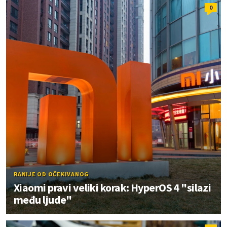
0
RANIJE OD OČEKIVANOG
Xiaomi pravi veliki korak: HyperOS 4 "silazi
među ljude"