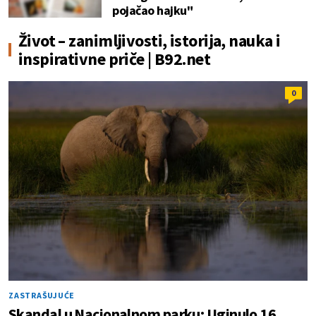
pojačao hajku"
Život – zanimljivosti, istorija, nauka i
inspirativne priče | B92.net
0
ZASTRAŠUJUĆE
Skandal u Nacionalnom parku: Uginulo 16