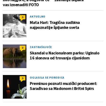
vas iznenaditi FOTO
AKTUELNO
0
Mata Hari: Tragična sudbina
najpoznatije špijunke sveta
ZASTRAŠUJUĆE
0
Skandal u Nacionalnom parku: Uginulo
16 slonova od trovanja cijanidom
OGLASILA SE PORODICA
0
Preminuo poznati muzički producent:
Sarađivao sa Madonom i Britni Spirs