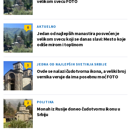
velikom svecu FOTO
AKTUELNO
0
Jedan od najlepših manastira posvećen je
velikom svecu koji se danas slavi: Mesto koje
odiše mirom i toplinom
JEDNA OD NAJLEPŠIH SVETINJA SRBIJE
1
Ovde se nalazi čudotvorna ikona, a veliki broj
vernika veruje da ima posebnu moć FOTO
POLITIKA
2
Monah iz Rusije doneo čudotvornu ikonu u
Srbiju