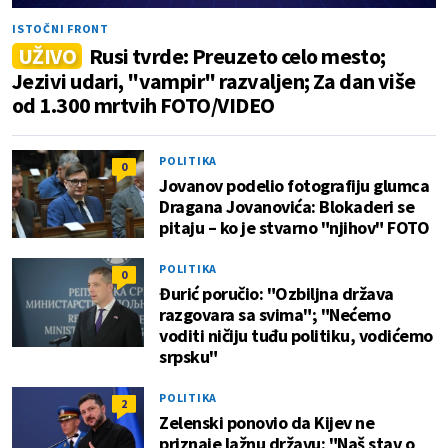
ISTOČNI FRONT
UŽIVO
Rusi tvrde: Preuzeto celo mesto;
Jezivi udari, "vampir" razvaljen; Za dan više
od 1.300 mrtvih FOTO/VIDEO
POLITIKA
0
Jovanov podelio fotografiju glumca
Dragana Jovanovića: Blokaderi se
pitaju – ko je stvarno "njihov" FOTO
POLITIKA
0
Đurić poručio: "Ozbiljna država
razgovara sa svima"; "Nećemo
voditi ničiju tuđu politiku, vodićemo
srpsku"
POLITIKA
2
Zelenski ponovio da Kijev ne
priznaje lažnu državu: "Naš stav o