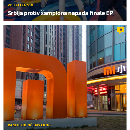
VELIKI IZAZOV
Srbija protiv šampiona napada finale EP
0
RANIJE OD OČEKIVANOG