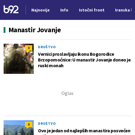
Najnovije
Info
Istočni front
Iranska kr
Nova vest
Manastir Jovanje
DRUŠTVO
0
Vernici proslavljaju ikonu Bogorodice
Brzopomoćnice: U manastir Jovanje doneo je
ruski monah
DRUŠTVO
0
Ovo je jedan od najlepših manastira posvećen