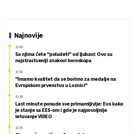
Najnovije
13:43
Sa njima ćete "poludeti" od ljubavi: Ovo su
najstrastveniji znakovi horoskopa
13:42
"Imamo kvalitet da se borimo za medalje na
Evropskom prvenstvu u Loznici"
13:38
Last minute ponude sve primamljivije: Evo kako
je stanje sa EES-om i gde je najpovoljnije
letovanje VIDEO
13:35