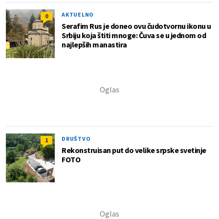
AKTUELNO
0
Serafim Rus je doneo ovu čudotvornu ikonu u
Srbiju koja štiti mnoge: Čuva se u jednom od
najlepših manastira
DRUŠTVO
1
Rekonstruisan put do velike srpske svetinje
FOTO