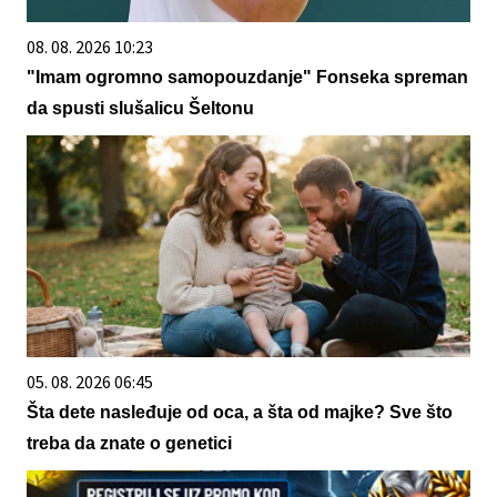
08. 08. 2026 10:23
"Imam ogromno samopouzdanje" Fonseka spreman
da spusti slušalicu Šeltonu
05. 08. 2026 06:45
Šta dete nasleđuje od oca, a šta od majke? Sve što
treba da znate o genetici