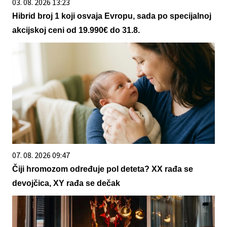
03. 08. 2026 13:23
Hibrid broj 1 koji osvaja Evropu, sada po specijalnoj
akcijskoj ceni od 19.990€ do 31.8.
07. 08. 2026 09:47
Čiji hromozom određuje pol deteta? XX rađa se
devojčica, XY rađa se dečak