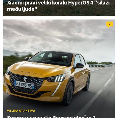
Xiaomi pravi veliki korak: HyperOS 4 "silazi
među ljude"
2
VELIKA OFANZIVA
Sprema se navala: Peugeot obećao 7