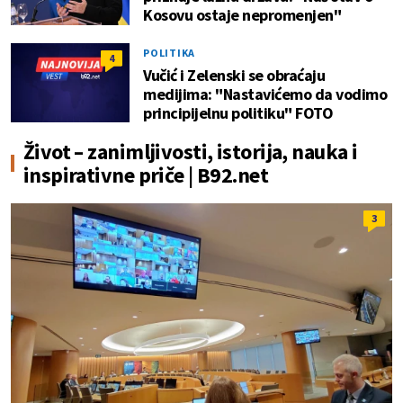
Kosovu ostaje nepromenjen"
POLITIKA
4
Vučić i Zelenski se obraćaju
medijima: "Nastavićemo da vodimo
principijelnu politiku" FOTO
Život – zanimljivosti, istorija, nauka i
inspirativne priče | B92.net
3