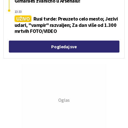
Gimaraeš zvanično u Arsenalu!
13:33
UŽIVO
Rusi tvrde: Preuzeto celo mesto; Jezivi
udari, "vampir" razvaljen; Za dan više od 1.300
mrtvih FOTO/VIDEO
Pogledaj sve