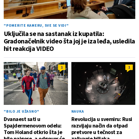
"POMERITE KAMERU, SVE SE VIDI"
Uključila se na sastanak iz kupatila:
Gradonačelnik video šta joj je iza leđa, usledila
hit reakcija VIDEO
1
1
"BILO JE UŽASNO"
NAUKA
Dvanaest sati u
Revolucija u svemiru: Rusi
Spajdermenovom odelu:
razvijaju način da otpad
Tom Holand otkrio šta je
pretvore u tečnost za
bilo najgore, a odgovor će
zalivanje biljaka