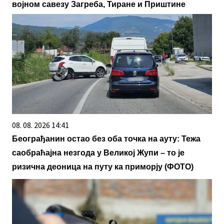
војном савезу Загреба, Тиране и Приштине
08. 08. 2026 14:41
Београђанин остао без оба точка на ауту: Тежа
саобраћајна незгода у Великој Жупи – то је
ризична деоница на путу ка приморју (ФОТО)