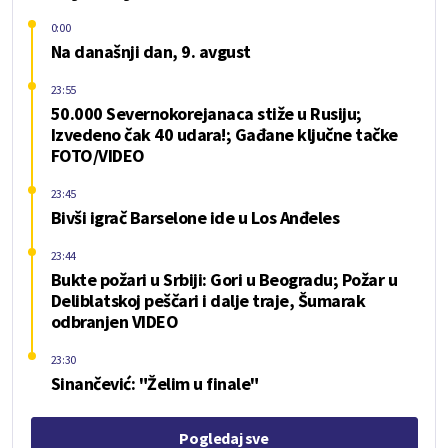
0:00
Na današnji dan, 9. avgust
23:55
50.000 Severnokorejanaca stiže u Rusiju;
Izvedeno čak 40 udara!; Gađane ključne tačke
FOTO/VIDEO
23:45
Bivši igrač Barselone ide u Los Anđeles
23:44
Bukte požari u Srbiji: Gori u Beogradu; Požar u
Deliblatskoj peščari i dalje traje, Šumarak
odbranjen VIDEO
23:30
Sinančević: "Želim u finale"
Pogledaj sve