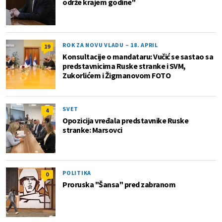
održe krajem godine"
ROK ZA NOVU VLADU – 18. APRIL
19
Konsultacije o mandataru: Vučić se sastao sa
predstavnicima Ruske stranke i SVM,
Zukorlićem i Žigmanovom FOTO
SVET
4
Opozicija vređala predstavnike Ruske
stranke: Marsovci
POLITIKA
0
Proruska "Šansa" pred zabranom