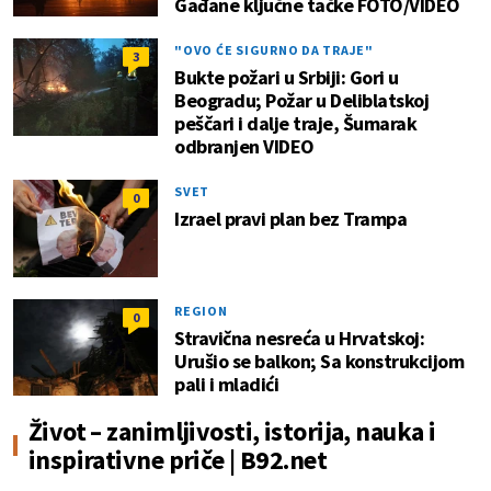
Gađane ključne tačke FOTO/VIDEO
"OVO ĆE SIGURNO DA TRAJE"
3
Bukte požari u Srbiji: Gori u
Beogradu; Požar u Deliblatskoj
peščari i dalje traje, Šumarak
odbranjen VIDEO
SVET
0
Izrael pravi plan bez Trampa
REGION
0
Stravična nesreća u Hrvatskoj:
Urušio se balkon; Sa konstrukcijom
pali i mladići
Život – zanimljivosti, istorija, nauka i
inspirativne priče | B92.net