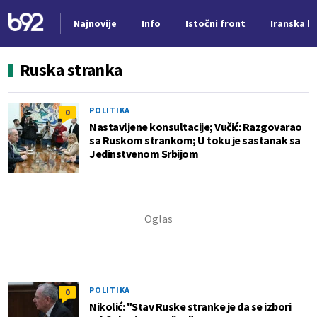
Najnovije
Info
Istočni front
Iranska kr
Nova vest
Ruska stranka
POLITIKA
0
Nastavljene konsultacije; Vučić: Razgovarao
sa Ruskom strankom; U toku je sastanak sa
Jedinstvenom Srbijom
POLITIKA
0
Nikolić: "Stav Ruske stranke je da se izbori