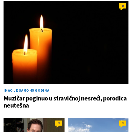
0
IMAO JE SAMO 45 GODINA
Muzičar poginuo u stravičnoj nesreći, porodica
neutešna
3
3