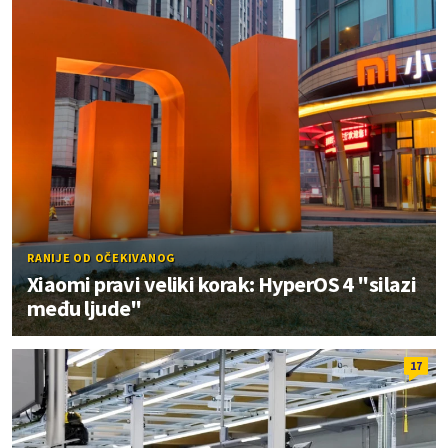
RANIJE OD OČEKIVANOG
Xiaomi pravi veliki korak: HyperOS 4 "silazi
među ljude"
17