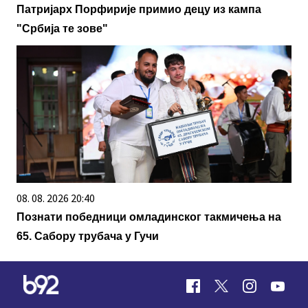
Патријарх Порфирије примио децу из кампа
"Србија те зове"
08. 08. 2026 20:40
Познати победници омладинског такмичења на
65. Сабору трубача у Гучи