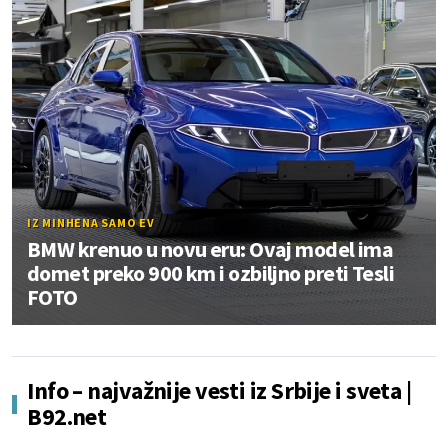
IZ MINHENA SAMO EV
BMW krenuo u novu eru: Ovaj model ima
domet preko 900 km i ozbiljno preti Tesli
FOTO
Info – najvažnije vesti iz Srbije i sveta |
B92.net