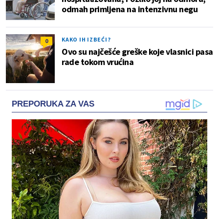
odmah primljena na intenzivnu negu
KAKO IH IZBEĆI?
0
Ovo su najčešće greške koje vlasnici pasa
rade tokom vrućina
PREPORUKA ZA VAS