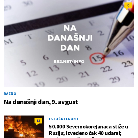
0
RAZNO
Na današnji dan, 9. avgust
ISTOČNI FRONT
13
50.000 Severnokorejanaca stiže u
Rusiju; Izvedeno čak 40 udara!;