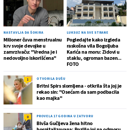
NASTAVLJA DA ŠOKIRA
LUKSUZ NA SVE STRANE
Milioner čuva menstrualnu
Pogledajte kako izgleda
krv svoje devojke u
raskošna vila Bogoljuba
zamrzivaču: "Vredna je i
Karića na moru: Zidovi u
nedovoljno iskorišćena"
staklu, ogroman bazen...
FOTO
OTVORILA DUŠU
1
Britni Spirs slomljena - otkrila šta joj je
rekao sin: "Osećam da sam podbacila
kao majka"
PROVELA 17 GODINA U ZATVORU
0
Bivša Gučijeva žena hitno
hospitalizovana; Pozlilo joj na odmoru,