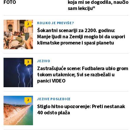
FOTO
koja mi se dogodila, naučio
sam lekciju"
KOLIKO JE PREVIŠE?
2
Šokantni scenariji za 2200. godinu:
Manje ljudi na Zemlji moglo bi da uspori
klimatske promene i spasi planetu
JEZIVO
3
Zastrašujuće scene: Fudbalera ubio grom
tokom utakmice; Svi se razbežali u
panici VIDEO
JEZIVE POSLEDICE
2
Stiglo hitno upozorenje: Preti nestanak
40 odsto plaža