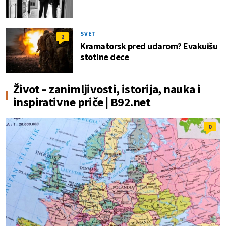
SVET
2
Kramatorsk pred udarom? Evakuišu
stotine dece
Život – zanimljivosti, istorija, nauka i
inspirativne priče | B92.net
0