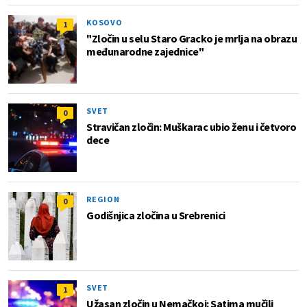
KOSOVO
1
"Zločin u selu Staro Gracko je mrlja na obrazu
međunarodne zajednice"
SVET
0
Stravičan zločin: Muškarac ubio ženu i četvoro
dece
REGION
0
Godišnjica zločina u Srebrenici
SVET
1
Užasan zločin u Nemačkoj: Satima mučili