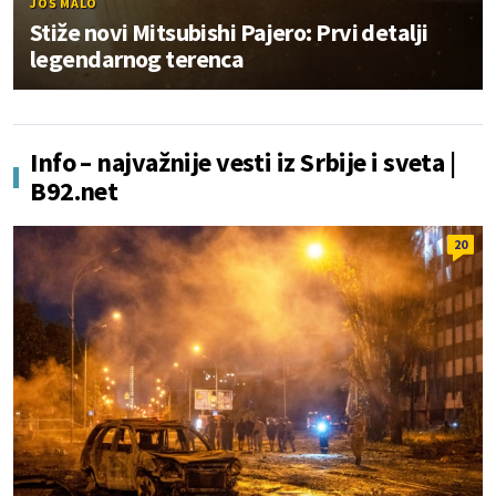
JOŠ MALO
Stiže novi Mitsubishi Pajero: Prvi detalji
legendarnog terenca
Info – najvažnije vesti iz Srbije i sveta |
B92.net
20