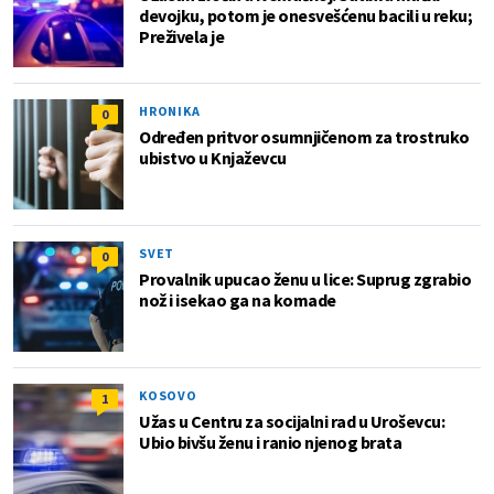
devojku, potom je onesvešćenu bacili u reku;
Preživela je
HRONIKA
0
Određen pritvor osumnjičenom za trostruko
ubistvo u Knjaževcu
SVET
0
Provalnik upucao ženu u lice: Suprug zgrabio
nož i isekao ga na komade
KOSOVO
1
Užas u Centru za socijalni rad u Uroševcu:
Ubio bivšu ženu i ranio njenog brata