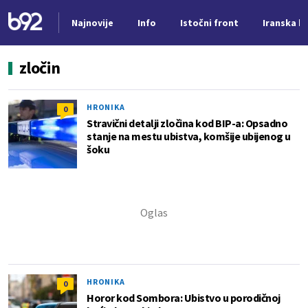
Najnovije
Info
Istočni front
Iranska kr
Nova vest
zločin
HRONIKA
0
Stravični detalji zločina kod BIP-a: Opsadno
stanje na mestu ubistva, komšije ubijenog u
šoku
HRONIKA
0
Horor kod Sombora: Ubistvo u porodičnoj