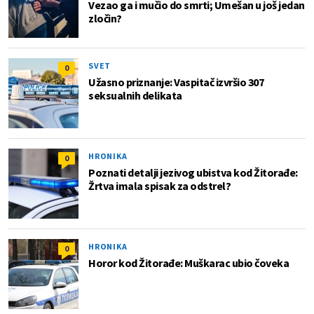
Vezao ga i mučio do smrti; Umešan u još jedan
zločin?
SVET
0
Užasno priznanje: Vaspitač izvršio 307
seksualnih delikata
HRONIKA
0
Poznati detalji jezivog ubistva kod Žitorađe:
Žrtva imala spisak za odstrel?
HRONIKA
0
Horor kod Žitorađe: Muškarac ubio čoveka