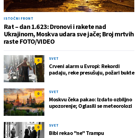
ISTOČNI FRONT
Rat – dan 1.623: Dronovi i rakete nad
Ukrajinom, Moskva udara sve jače; Broj mrtvih
raste FOTO/VIDEO
SVET
0
Crveni alarm u Evropi: Rekordi
padaju, reke presušuju, požari bukte
SVET
0
Moskvu čeka pakao: Izdato ozbiljno
upozorenje; Oglasili se meteorolozi
SVET
0
Bibi rekao "ne" Trampu