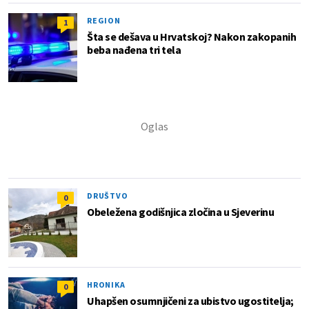
REGION
1
Šta se dešava u Hrvatskoj? Nakon zakopanih
beba nađena tri tela
DRUŠTVO
0
Obeležena godišnjica zločina u Sjeverinu
HRONIKA
0
Uhapšen osumnjičeni za ubistvo ugostitelja;