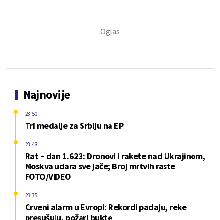
Najnovije
23:50
Tri medalje za Srbiju na EP
23:48
Rat – dan 1.623: Dronovi i rakete nad Ukrajinom,
Moskva udara sve jače; Broj mrtvih raste
FOTO/VIDEO
23:35
Crveni alarm u Evropi: Rekordi padaju, reke
presušuju, požari bukte