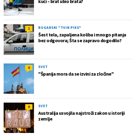
kući – brat ubio brata?
BUGARSKI "TVIN PIKS"
1
Šest tela, zapaljena koliba i mnogo pitanja
bez odgovora; Šta se zapravo dogodilo?
SVET
0
"Španija mora da se izvini za zločine"
SVET
0
Australija usvojila najstroži zakon u istoriji
zemlje