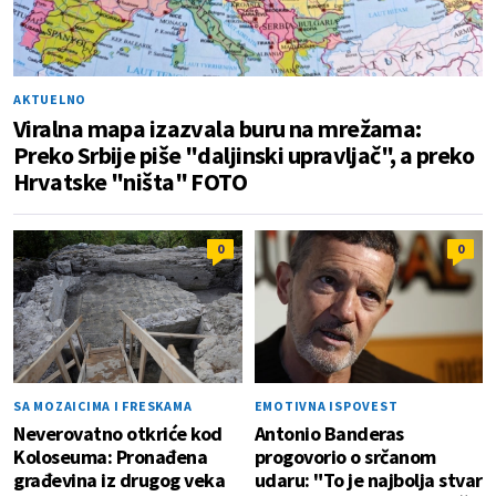
AKTUELNO
Viralna mapa izazvala buru na mrežama:
Preko Srbije piše "daljinski upravljač", a preko
Hrvatske "ništa" FOTO
0
0
SA MOZAICIMA I FRESKAMA
EMOTIVNA ISPOVEST
Neverovatno otkriće kod
Antonio Banderas
Koloseuma: Pronađena
progovorio o srčanom
građevina iz drugog veka
udaru: "To je najbolja stvar