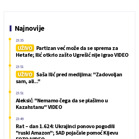
Najnovije
23:35
UŽIVO
Partizan već može da se sprema za
Hetafe; Ilić otkrio zašto Ugrešić nije igrao VIDEO
23:51
UŽIVO
Saša Ilić pred medijima: "Zadovoljan
sam, ali..."
23:51
Aleksić: "Nemamo čega da se plašimo u
Kazahstanu" VIDEO
23:49
Rat – dan 1.624: Ukrajinci ponovo pogodili
"ruski Amazon"; SAD pojačale pomoć Kijevu