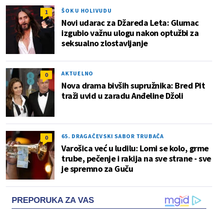
ŠOK U HOLIVUDU
1
Novi udarac za Džareda Leta: Glumac
izgubio važnu ulogu nakon optužbi za
seksualno zlostavljanje
AKTUELNO
0
Nova drama bivših supružnika: Bred Pit
traži uvid u zaradu Anđeline Džoli
65. DRAGAČEVSKI SABOR TRUBAČA
0
Varošica već u ludilu: Lomi se kolo, grme
trube, pečenje i rakija na sve strane - sve
je spremno za Guču
PREPORUKA ZA VAS