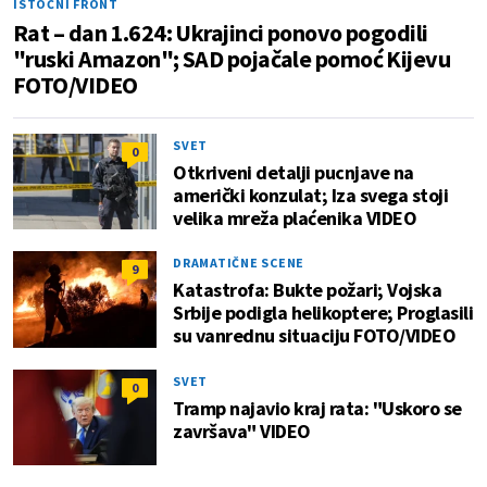
ISTOČNI FRONT
Rat – dan 1.624: Ukrajinci ponovo pogodili
"ruski Amazon"; SAD pojačale pomoć Kijevu
FOTO/VIDEO
SVET
0
Otkriveni detalji pucnjave na
američki konzulat; Iza svega stoji
velika mreža plaćenika VIDEO
DRAMATIČNE SCENE
9
Katastrofa: Bukte požari; Vojska
Srbije podigla helikoptere; Proglasili
su vanrednu situaciju FOTO/VIDEO
SVET
0
Tramp najavio kraj rata: "Uskoro se
završava" VIDEO