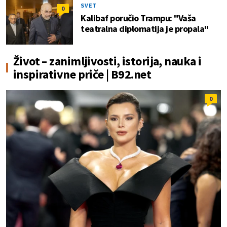
SVET
0
Kalibaf poručio Trampu: "Vaša
teatralna diplomatija je propala"
Život – zanimljivosti, istorija, nauka i
inspirativne priče | B92.net
0