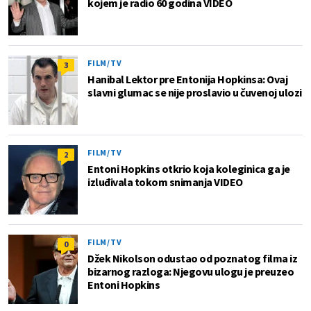
kojem je radio 60 godina VIDEO
FILM/TV
3
Hanibal Lektor pre Entonija Hopkinsa: Ovaj
slavni glumac se nije proslavio u čuvenoj ulozi
FILM/TV
2
Entoni Hopkins otkrio koja koleginica ga je
izluđivala tokom snimanja VIDEO
FILM/TV
0
Džek Nikolson odustao od poznatog filma iz
bizarnog razloga: Njegovu ulogu je preuzeo
Entoni Hopkins