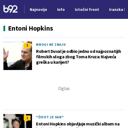
Najnovije
Info
Istočni front
Iranska kr
Nova vest
Entoni Hopkins
MNOGI NE ZNAJU
3
Robert Duval je odbio jednu od najpoznatijih
filmskih uloga zbog Toma Kruza: Najveća
greška u karijeri?
"ŽIVOT JE SAN"
1
Entoni Hopkins objavljuje muzički album na