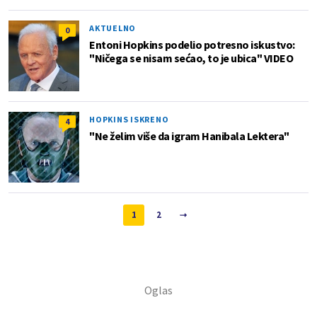
AKTUELNO
0
Entoni Hopkins podelio potresno iskustvo:
"Ničega se nisam sećao, to je ubica" VIDEO
HOPKINS ISKRENO
4
"Ne želim više da igram Hanibala Lektera"
1
2