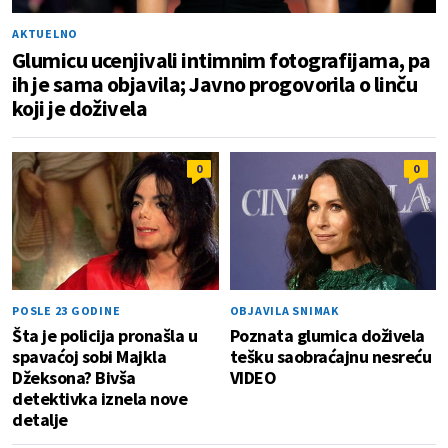
AKTUELNO
Glumicu ucenjivali intimnim fotografijama, pa
ih je sama objavila; Javno progovorila o linču
koji je doživela
0
0
POSLE 23 GODINE
OBJAVILA SNIMAK
Šta je policija pronašla u
Poznata glumica doživela
spavaćoj sobi Majkla
tešku saobraćajnu nesreću
Džeksona? Bivša
VIDEO
detektivka iznela nove
detalje