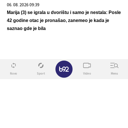
06. 08. 2026 09:39
Marija (3) se igrala u dvorištu i samo je nestala: Posle
42 godine otac je pronašao, zanemeo je kada je
saznao gde je bila
✕
Novo
Sport
Video
Menu
06. 08. 2026 20:38
Svadbeni poklon su otvorili posle 10 godina: Oni što
su našli unutra, spasilo im je brak