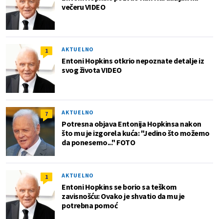
večeru VIDEO
AKTUELNO
1
Entoni Hopkins otkrio nepoznate detalje iz
svog života VIDEO
AKTUELNO
7
Potresna objava Entonija Hopkinsa nakon
što mu je izgorela kuća: "Jedino što možemo
da ponesemo..." FOTO
AKTUELNO
1
Entoni Hopkins se borio sa teškom
zavisnošću: Ovako je shvatio da mu je
potrebna pomoć