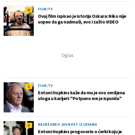
FILM/TV
6
Ovaj film ispisao je istoriju Oskara: Niko nije
uspeo da ga nadmaši, evo i zašto VIDEO
FILM/TV
1
Entoni Hopkins kaže da mu je ovo omiljena
uloga u karijeri: "Potpuno me je ispunila"
RAZBESNEO JAVNOST IZJAVAMA
2
Entoni Hopkins progovorio o ćerki koju je