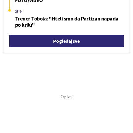
FOTO/VIDEO
23:44
Trener Tobola: "Hteli smo da Partizan napada
po krilu"
Pogledaj sve