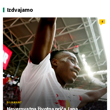
Izdvajamo
4
DIJAMANT
Neverovatna životna priča Jana