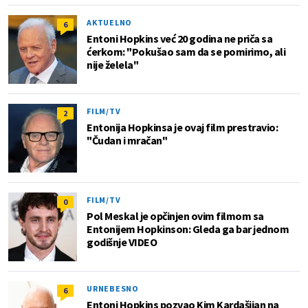
AKTUELNO
6
Entoni Hopkins već 20 godina ne priča sa
ćerkom: "Pokušao sam da se pomirimo, ali
nije želela"
FILM/TV
2
Entonija Hopkinsa je ovaj film prestravio:
"Čudan i mračan"
FILM/TV
0
Pol Meskal je opčinjen ovim filmom sa
Entonijem Hopkinson: Gleda ga bar jednom
godišnje VIDEO
URNEBESNO
6
Entoni Hopkins pozvao Kim Kardašijan na