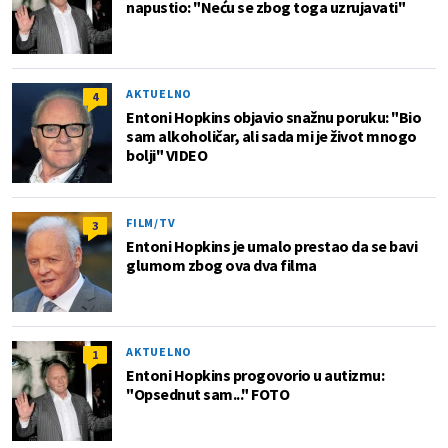
napustio: "Neću se zbog toga uzrujavati"
AKTUELNO
4
Entoni Hopkins objavio snažnu poruku: "Bio
sam alkoholičar, ali sada mi je život mnogo
bolji" VIDEO
FILM/TV
3
Entoni Hopkins je umalo prestao da se bavi
glumom zbog ova dva filma
AKTUELNO
1
Entoni Hopkins progovorio u autizmu:
"Opsednut sam..." FOTO