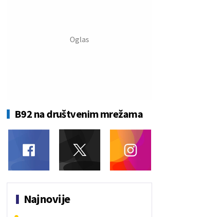
B92 na društvenim mrežama
Najnovije