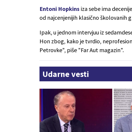
Entoni Hopkins
iza sebe ima decenije
od najcenjenijih klasično školovanih 
Ipak, u jednom intervjuu iz sedamdes
Hon zbog, kako je tvrdio, neprofesio
Petrovke", piše "Far Aut magazin".
Udarne vesti