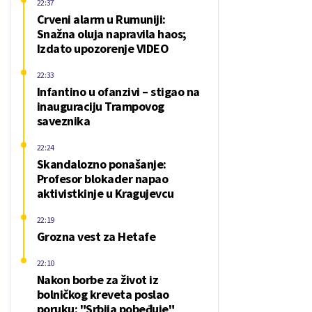
22:37
Crveni alarm u Rumuniji:
Snažna oluja napravila haos;
Izdato upozorenje VIDEO
22:33
Infantino u ofanzivi – stigao na
inauguraciju Trampovog
saveznika
22:24
Skandalozno ponašanje:
Profesor blokader napao
aktivistkinje u Kragujevcu
22:19
Grozna vest za Hetafe
22:10
Nakon borbe za život iz
bolničkog kreveta poslao
poruku: "Srbija pobeđuje"