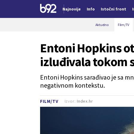
Najnovije
Info
Istočni front
Nova vest
Aktuelno
Film/TV
Entoni Hopkins otk
izluđivala tokom
Entoni Hopkins sarađivao je sa m
negativnom kontekstu.
Izvor:
Index.hr
FILM/TV