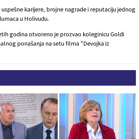
 uspešne karijere, brojne nagrade i reputaciju jednog
glumaca u Holivudu.
etih godina otvoreno je prozvao koleginicu Goldi
nalnog ponašanja na setu filma "Devojka iz