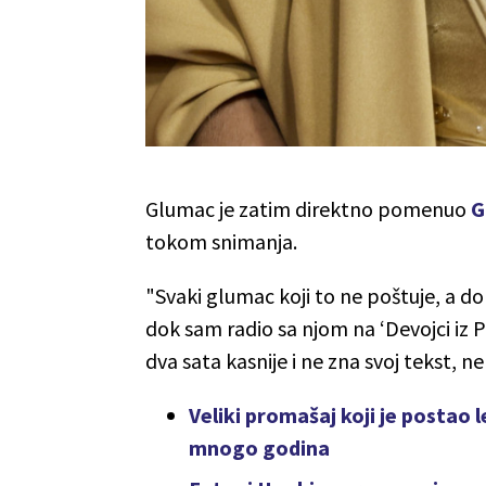
Glumac je zatim direktno pomenuo
G
tokom snimanja.
"Svaki glumac koji to ne poštuje, a d
dok sam radio sa njom na ‘Devojci iz P
dva sata kasnije i ne zna svoj tekst, n
Veliki promašaj koji je postao 
mnogo godina