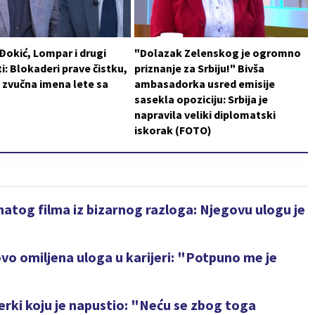
 Đokić, Lompar i drugi
"Dolazak Zelenskog je ogromno
i: Blokaderi prave čistku,
priznanje za Srbiju!" Bivša
 zvučna imena lete sa
ambasadorka usred emisije
sasekla opoziciju: Srbija je
napravila veliki diplomatski
iskorak (FOTO)
atog filma iz bizarnog razloga: Njegovu ulogu je
vo omiljena uloga u karijeri: "Potpuno me je
rki koju je napustio: "Neću se zbog toga