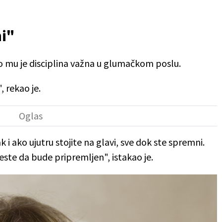
ni"
o mu je disciplina važna u glumačkom poslu.
 rekao je.
 i ako ujutru stojite na glavi, sve dok ste spremni.
este da bude pripremljen", istakao je.