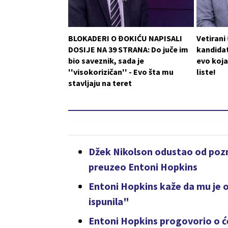
BLOKADERI O ĐOKIĆU NAPISALI
Vetirani
DOSIJE NA 39 STRANA: Do juče im
kandidat
bio saveznik, sada je
evo koja
''visokorizičan'' - Evo šta mu
liste!
stavljaju na teret
Džek Nikolson odustao od pozn
preuzeo Entoni Hopkins
Entoni Hopkins kaže da mu je o
ispunila"
Entoni Hopkins progovorio o će