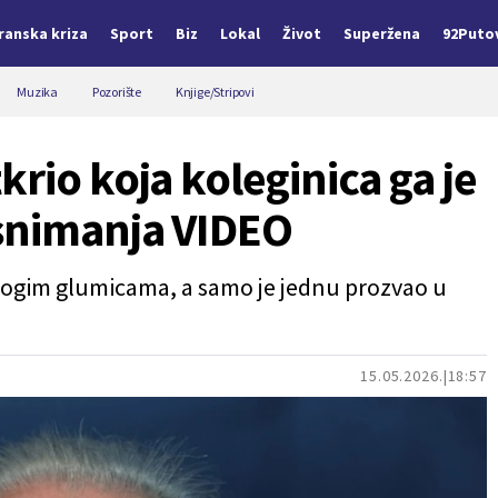
Iranska kriza
Sport
Biz
Lokal
Život
Superžena
92Puto
Muzika
Pozorište
Knjige/Stripovi
rio koja koleginica ga je
 snimanja VIDEO
nogim glumicama, a samo je jednu prozvao u
15.05.2026.
18:57