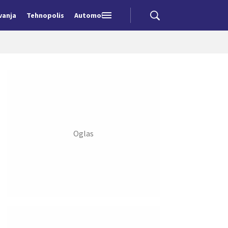
vanja
Tehnopolis
Automobili