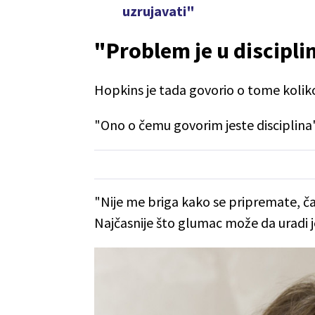
uzrujavati"
"Problem je u discipli
Hopkins je tada govorio o tome kolik
"Ono o čemu govorim jeste disciplina",
"Nije me briga kako se pripremate, čak
Najčasnije što glumac može da uradi j