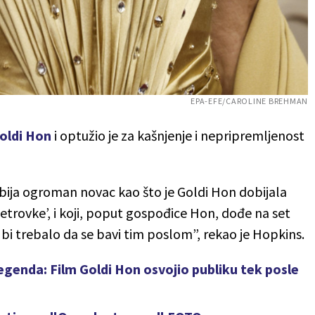
EPA-EFE/CAROLINE BREHMAN
oldi Hon
i optužio je za kašnjenje i nepripremljenost
obija ogroman novac kao što je Goldi Hon dobijala
etrovke’, i koji, poput gospođice Hon, dođe na set
e bi trebalo da se bavi tim poslom”, rekao je Hopkins.
legenda: Film Goldi Hon osvojio publiku tek posle