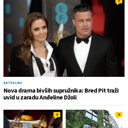
0
AKTUELNO
Nova drama bivših supružnika: Bred Pit traži
uvid u zaradu Anđeline Džoli
0
0