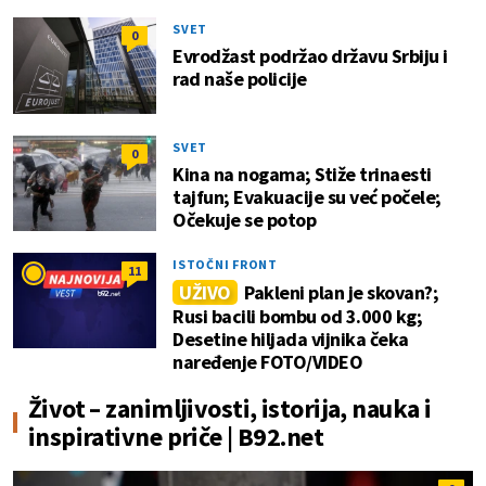
SVET
0
Evrodžast podržao državu Srbiju i
rad naše policije
SVET
0
Kina na nogama; Stiže trinaesti
tajfun; Evakuacije su već počele;
Očekuje se potop
ISTOČNI FRONT
11
UŽIVO
Pakleni plan je skovan?;
Rusi bacili bombu od 3.000 kg;
Desetine hiljada vijnika čeka
naređenje FOTO/VIDEO
Život – zanimljivosti, istorija, nauka i
inspirativne priče | B92.net