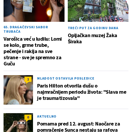
65. DRAGAČEVSKI SABOR
TREĆI PUT ZA GODINU DANA
TRUBAČA
Opljačkan muzej Žaka
Varošica već u ludilu: Lomi
Širaka
se kolo, grme trube,
pečenje i rakija na sve
strane - sve je spremno za
Guču
MLADOST OSTAVILA POSLEDICE
1
Paris Hilton otvorila dušu o
najmračnijem periodu života: "Slava me
je traumatizovala"
AKTUELNO
0
Pomama pred 12. avgust: Naočare za
pomračenje Sunca nestaju sa rafova