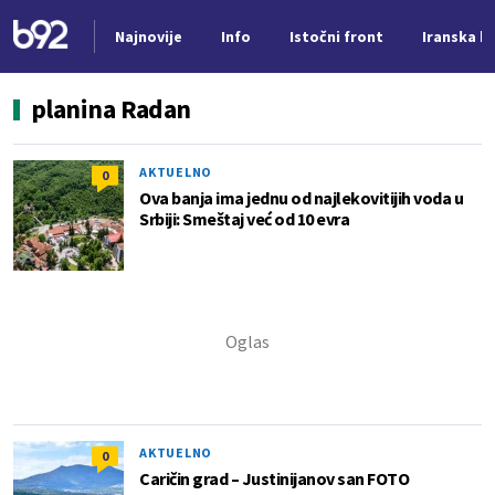
Najnovije
Info
Istočni front
Iranska kr
Nova vest
planina Radan
AKTUELNO
0
Ova banja ima jednu od najlekovitijih voda u
Srbiji: Smeštaj već od 10 evra
AKTUELNO
0
Caričin grad – Justinijanov san FOTO