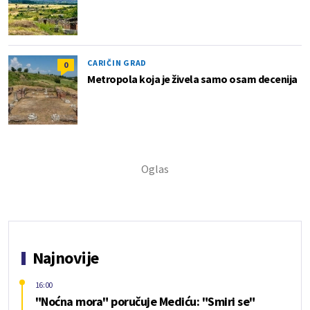
CARIČIN GRAD
0
Metropola koja je živela samo osam decenija
Najnovije
16:00
"Noćna mora" poručuje Mediću: "Smiri se"