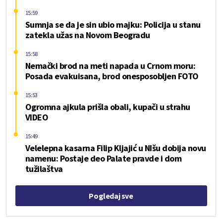
15:59
Sumnja se da je sin ubio majku: Policija u stanu
zatekla užas na Novom Beogradu
15:58
Nemački brod na meti napada u Crnom moru:
Posada evakuisana, brod onesposobljen FOTO
15:53
Ogromna ajkula prišla obali, kupači u strahu
VIDEO
15:49
Velelepna kasarna Filip Kljajić u NIšu dobija novu
namenu: Postaje deo Palate pravde i dom
tužilaštva
Pogledaj sve