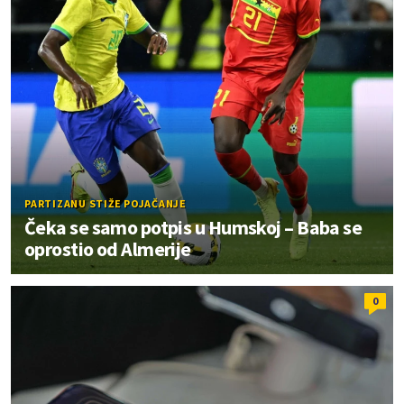
PARTIZANU STIŽE POJAČANJE
Čeka se samo potpis u Humskoj – Baba se
oprostio od Almerije
0