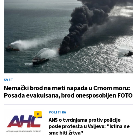
SVET
Nemački brod na meti napada u Crnom moru:
Posada evakuisana, brod onesposobljen FOTO
POLITIKA
0
ANS o tvrdnjama protiv policije
posle protesta u Valjevu: "Istina ne
sme biti žrtva"