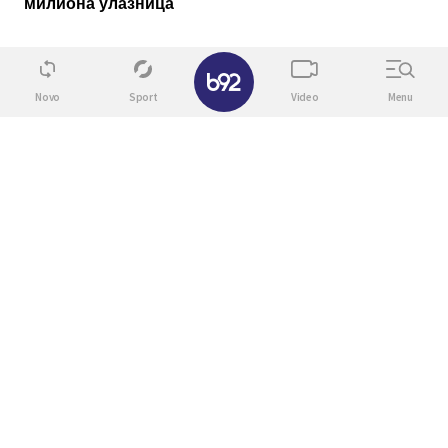
милиона улазница
✕
Novo
Sport
Video
Menu
06. 08. 2026 13:53
Na šta je mirisala sultanija Hurem? Jedan sastojak
danas svima dostupan je bio dragoceniji od zlata