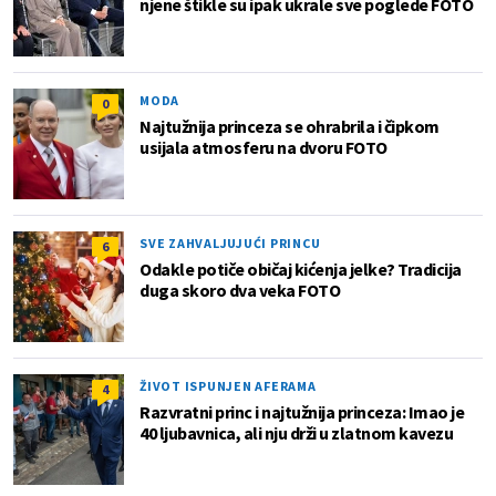
njene štikle su ipak ukrale sve poglede FOTO
MODA
0
Najtužnija princeza se ohrabrila i čipkom
usijala atmosferu na dvoru FOTO
SVE ZAHVALJUJUĆI PRINCU
6
Odakle potiče običaj kićenja jelke? Tradicija
duga skoro dva veka FOTO
ŽIVOT ISPUNJEN AFERAMA
4
Razvratni princ i najtužnija princeza: Imao je
40 ljubavnica, ali nju drži u zlatnom kavezu