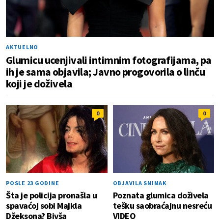
AKTUELNO
Glumicu ucenjivali intimnim fotografijama, pa
ih je sama objavila; Javno progovorila o linču
koji je doživela
0
0
POSLE 23 GODINE
OBJAVILA SNIMAK
Šta je policija pronašla u
Poznata glumica doživela
spavaćoj sobi Majkla
tešku saobraćajnu nesreću
Džeksona? Bivša
VIDEO