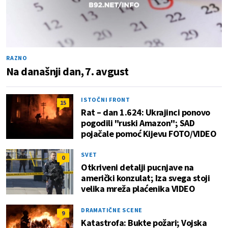
RAZNO
Na današnji dan, 7. avgust
ISTOČNI FRONT
15
Rat – dan 1.624: Ukrajinci ponovo
pogodili "ruski Amazon"; SAD
pojačale pomoć Kijevu FOTO/VIDEO
SVET
0
Otkriveni detalji pucnjave na
američki konzulat; Iza svega stoji
velika mreža plaćenika VIDEO
DRAMATIČNE SCENE
9
Katastrofa: Bukte požari; Vojska