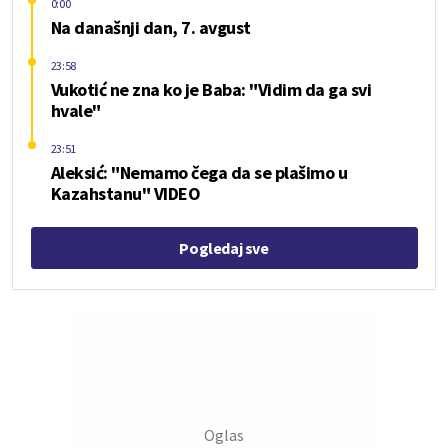
0:00
Na današnji dan, 7. avgust
23:58
Vukotić ne zna ko je Baba: "Vidim da ga svi
hvale"
23:51
Aleksić: "Nemamo čega da se plašimo u
Kazahstanu" VIDEO
Pogledaj sve