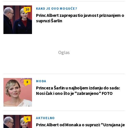
KAKO JE OVO MOGUĆE?
10
Princ Albert zaprepastio javnost priznanjem o
supruzi Šarlin
MODA
8
Princeza Šarlin u najboljem izdanju do sada:
Nosi čak i ono što je "zabranjeno" FOTO
AKTUELNO
6
Princ Albert od Monaka o supruzi: "Uzrujana je