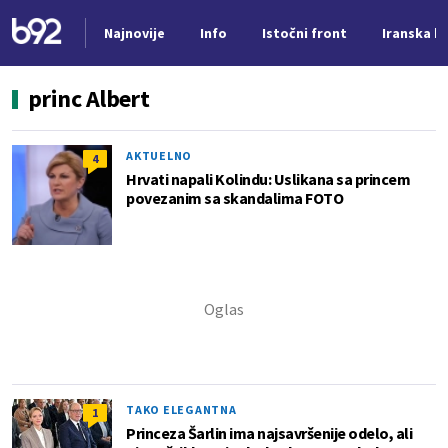
Najnovije
Info
Istočni front
Iranska kr
Nova vest
princ Albert
AKTUELNO
4
Hrvati napali Kolindu: Uslikana sa princem
povezanim sa skandalima FOTO
TAKO ELEGANTNA
1
Princeza Šarlin ima najsavršenije odelo, ali