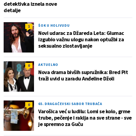
detektivka iznela nove
detalje
ŠOK U HOLIVUDU
1
Novi udarac za Džareda Leta: Glumac
izgubio važnu ulogu nakon optužbi za
seksualno zlostavljanje
AKTUELNO
0
Nova drama bivših supružnika: Bred Pit
traži uvid u zaradu Anđeline Džoli
65. DRAGAČEVSKI SABOR TRUBAČA
0
Varošica već u ludilu: Lomi se kolo, grme
trube, pečenje i rakija na sve strane - sve
je spremno za Guču