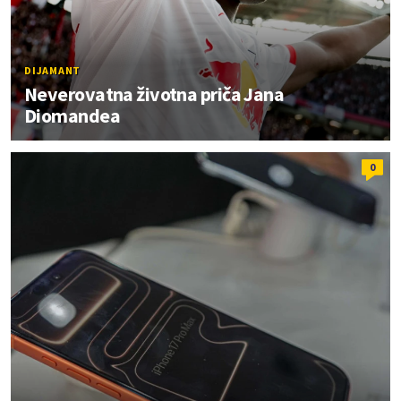
DIJAMANT
Neverovatna životna priča Jana
Diomandea
0