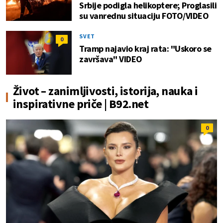
Srbije podigla helikoptere; Proglasili
su vanrednu situaciju FOTO/VIDEO
SVET
0
Tramp najavio kraj rata: "Uskoro se
završava" VIDEO
Život – zanimljivosti, istorija, nauka i
inspirativne priče | B92.net
0