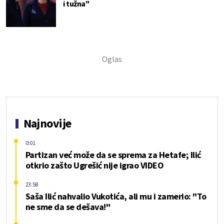
i tužna"
Najnovije
0:01
Partizan već može da se sprema za Hetafe; Ilić
otkrio zašto Ugrešić nije igrao VIDEO
23:58
Saša Ilić nahvalio Vukotića, ali mu i zamerio: "To
ne sme da se dešava!"