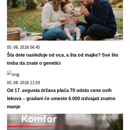
05. 08. 2026 06:45
Šta dete nasleđuje od oca, a šta od majke? Sve što
treba da znate o genetici
05. 08. 2026 11:59
Od 17. avgusta država plaća 70 odsto cene ovih
lekova – građani će umesto 6.000 izdvajati znatno
manje