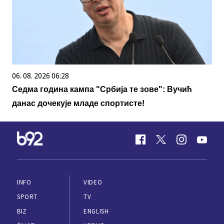
06. 08. 2026 06:28
Седма година кампа "Србија те зове": Вучић
данас дочекује младе спортисте!
INFO
VIDEO
SPORT
TV
BIZ
ENGLISH