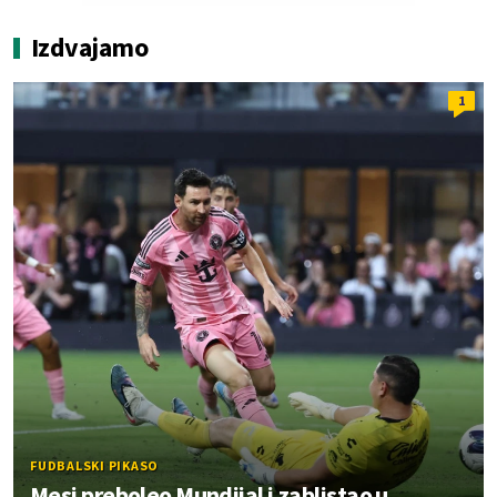
Izdvajamo
1
FUDBALSKI PIKASO
Mesi preboleo Mundijal i zablistao u