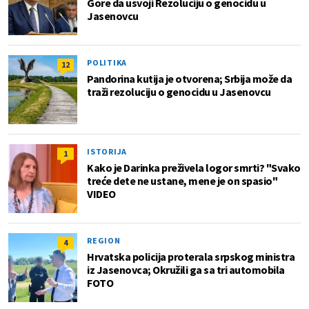
Gore da usvoji Rezoluciju o genocidu u
Jasenovcu
POLITIKA
12
Pandorina kutija je otvorena; Srbija može da
traži rezoluciju o genocidu u Jasenovcu
ISTORIJA
1
Kako je Darinka preživela logor smrti? "Svako
treće dete ne ustane, mene je on spasio"
VIDEO
REGION
4
Hrvatska policija proterala srpskog ministra
iz Jasenovca; Okružili ga sa tri automobila
FOTO