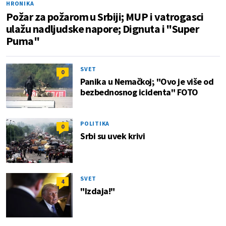
HRONIKA
Požar za požarom u Srbiji; MUP i vatrogasci
ulažu nadljudske napore; Dignuta i "Super
Puma"
SVET
0
Panika u Nemačkoj; "Ovo je više od
bezbednosnog icidenta" FOTO
POLITIKA
0
Srbi su uvek krivi
SVET
4
"Izdaja!"