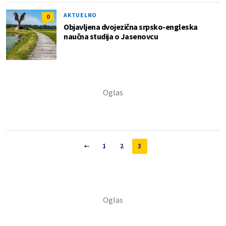
AKTUELNO
0
Objavljena dvojezična srpsko-engleska
naučna studija o Jasenovcu
1
2
3