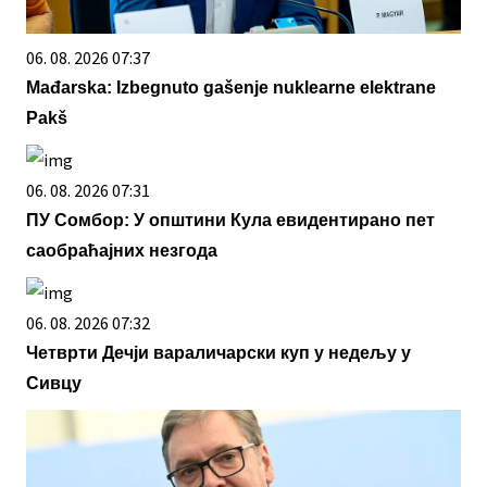
06. 08. 2026 07:37
Mađarska: Izbegnuto gašenje nuklearne elektrane
Pakš
06. 08. 2026 07:31
ПУ Сомбор: У општини Кула евидентирано пет
саобраћајних незгода
06. 08. 2026 07:32
Четврти Дечји вараличарски куп у недељу у
Сивцу