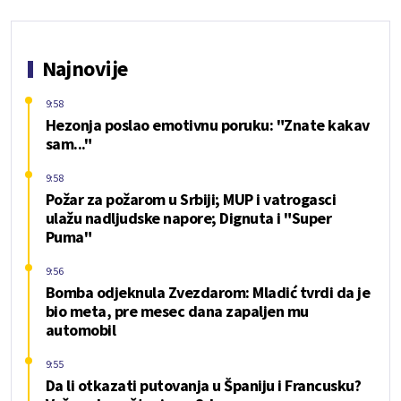
Najnovije
9:58
Hezonja poslao emotivnu poruku: "Znate kakav
sam..."
9:58
Požar za požarom u Srbiji; MUP i vatrogasci
ulažu nadljudske napore; Dignuta i "Super
Puma"
9:56
Bomba odjeknula Zvezdarom: Mladić tvrdi da je
bio meta, pre mesec dana zapaljen mu
automobil
9:55
Da li otkazati putovanja u Španiju i Francusku?