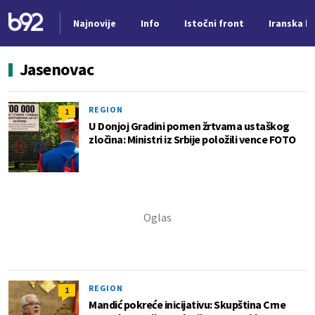
Najnovije
Info
Istočni front
Iranska kr
Nova vest
Jasenovac
REGION
1
U Donjoj Gradini pomen žrtvama ustaškog
zločina: Ministri iz Srbije položili vence FOTO
REGION
1
Mandić pokreće inicijativu: Skupština Crne