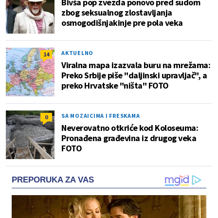
Bivša pop zvezda ponovo pred sudom
zbog seksualnog zlostavljanja
osmogodišnjakinje pre pola veka
AKTUELNO
14
Viralna mapa izazvala buru na mrežama:
Preko Srbije piše "daljinski upravljač", a
preko Hrvatske "ništa" FOTO
SA MOZAICIMA I FRESKAMA
0
Neverovatno otkriće kod Koloseuma:
Pronađena građevina iz drugog veka
FOTO
PREPORUKA ZA VAS