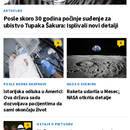
AKTUELNO
Posle skoro 30 godina počinje suđenje za
ubistvo Tupaka Šakura: Isplivali novi detalji
0
8
POSLE BURNE RASPRAVE
HAOS U SVEMIRU
Istorijska odluka u Americi:
Raketa udarila u Mesec;
Ova država sada
NASA otkrila detalje
dozvoljava pacijentima da
sami okončaju život
OSTAJE U PRITVORU
0