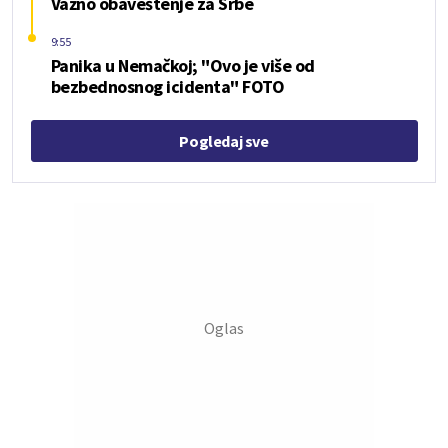
Važno obaveštenje za Srbe
9:55
Panika u Nemačkoj; "Ovo je više od
bezbednosnog icidenta" FOTO
Pogledaj sve