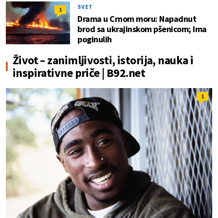
SVET
1
Drama u Crnom moru: Napadnut
brod sa ukrajinskom pšenicom; Ima
poginulih
Život – zanimljivosti, istorija, nauka i
inspirativne priče | B92.net
1