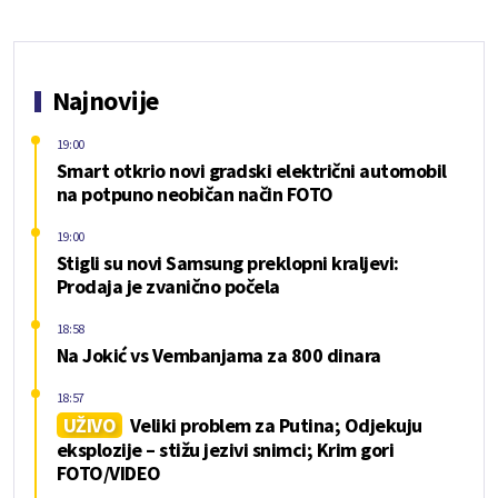
Najnovije
19:00
Smart otkrio novi gradski električni automobil
na potpuno neobičan način FOTO
19:00
Stigli su novi Samsung preklopni kraljevi:
Prodaja je zvanično počela
18:58
Na Jokić vs Vembanjama za 800 dinara
18:57
UŽIVO
Veliki problem za Putina; Odjekuju
eksplozije – stižu jezivi snimci; Krim gori
FOTO/VIDEO