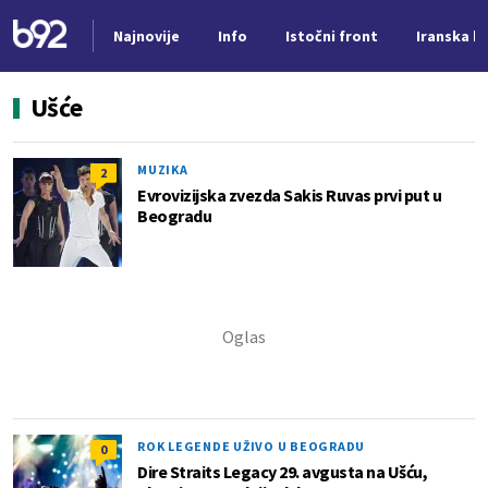
Najnovije
Info
Istočni front
Iranska kr
Nova vest
Ušće
MUZIKA
2
Evrovizijska zvezda Sakis Ruvas prvi put u
Beogradu
ROK LEGENDE UŽIVO U BEOGRADU
0
Dire Straits Legacy 29. avgusta na Ušću,