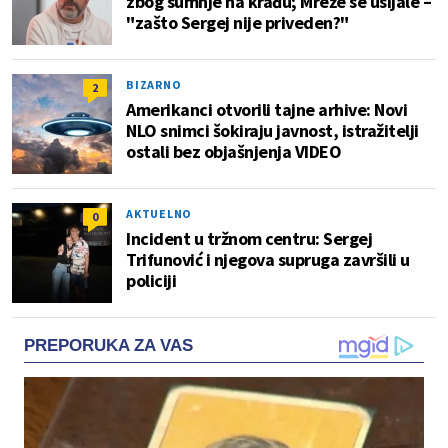
zbog sumnje na krađu; Mreže se usijale –
"zašto Sergej nije priveden?"
BIZARNO
2
Amerikanci otvorili tajne arhive: Novi
NLO snimci šokiraju javnost, istražitelji
ostali bez objašnjenja VIDEO
AKTUELNO
0
Incident u tržnom centru: Sergej
Trifunović i njegova supruga završili u
policiji
PREPORUKA ZA VAS