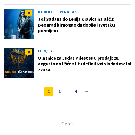
NAJBOLJI TRENUTAK
0
Još 30 dana do Lenija Kravica na Ušću:
Beograd bi mogao da dobije i svetsku
premijeru
FILM/TV
0
Ulaznice za Judas Priest su u prodaji: 28.
avgusta na Ušće stižu definitivni vladari metal
zvuka
...
1
2
4