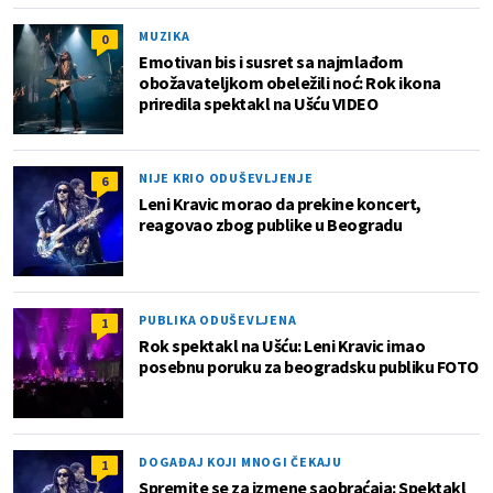
MUZIKA
0
Emotivan bis i susret sa najmlađom
obožavateljkom obeležili noć: Rok ikona
priredila spektakl na Ušću VIDEO
NIJE KRIO ODUŠEVLJENJE
6
Leni Kravic morao da prekine koncert,
reagovao zbog publike u Beogradu
PUBLIKA ODUŠEVLJENA
1
Rok spektakl na Ušću: Leni Kravic imao
posebnu poruku za beogradsku publiku FOTO
DOGAĐAJ KOJI MNOGI ČEKAJU
1
Spremite se za izmene saobraćaja: Spektakl