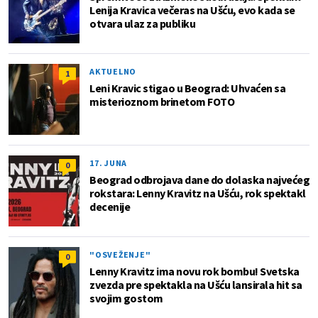
Lenija Kravica večeras na Ušću, evo kada se
otvara ulaz za publiku
AKTUELNO
1
Leni Kravic stigao u Beograd: Uhvaćen sa
misterioznom brinetom FOTO
17. JUNA
0
Beograd odbrojava dane do dolaska najvećeg
rokstara: Lenny Kravitz na Ušću, rok spektakl
decenije
"OSVEŽENJE"
0
Lenny Kravitz ima novu rok bombu! Svetska
zvezda pre spektakla na Ušću lansirala hit sa
svojim gostom