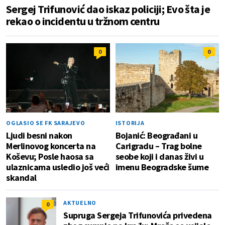
Sergej Trifunović dao iskaz policiji; Evo šta je
rekao o incidentu u tržnom centru
0
0
OGLASIO SE FK SARAJEVO
ISTORIJA
Ljudi besni nakon
Bojanić: Beograđani u
Merlinovog koncerta na
Carigradu – Тrag bolne
Koševu; Posle haosa sa
seobe koji i danas živi u
ulaznicama usledio još veći
imenu Beogradske šume
skandal
AKTUELNO
0
Supruga Sergeja Trifunovića privedena