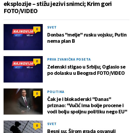
eksplozije – stižu jezivi snimci; Krim gori
FOTO/VIDEO
SVET
0
Donbas "melje" rusku vojsku; Putin
nema plan B
PRVA ZVANIČNA POSETA
0
Zelenski stigao u Srbiju; Oglasio se
po dolasku u Beograd FOTO/VIDEO
POLITIKA
0
Čak je i blokaderski "Danas"
priznao: "Vučić ima bolje procene i
vodi bolju spoljnu politiku nego EU"
SVET
0
Besni su; Širom grada osvanuli