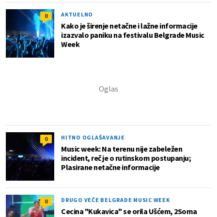
AKTUELNO
0
Kako je širenje netačne i lažne informacije
izazvalo paniku na festivalu Belgrade Music
Week
HITNO OGLAŠAVANJE
0
Music week: Na terenu nije zabeležen
incident, reč je o rutinskom postupanju;
Plasirane netačne informacije
DRUGO VEČE BELGRADE MUSIC WEEK
0
Cecina "Kukavica" se orila Ušćem, 2Soma