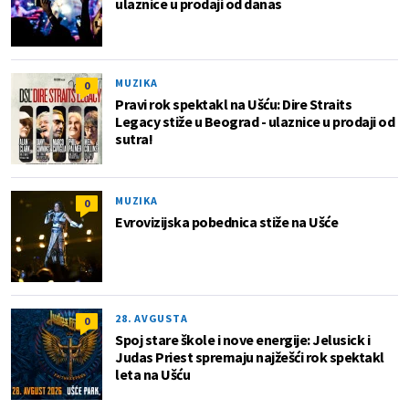
ulaznice u prodaji od danas
MUZIKA
0
Pravi rok spektakl na Ušću: Dire Straits
Legacy stiže u Beograd - ulaznice u prodaji od
sutra!
MUZIKA
0
Evrovizijska pobednica stiže na Ušće
28. AVGUSTA
0
Spoj stare škole i nove energije: Jelusick i
Judas Priest spremaju najžešći rok spektakl
leta na Ušću