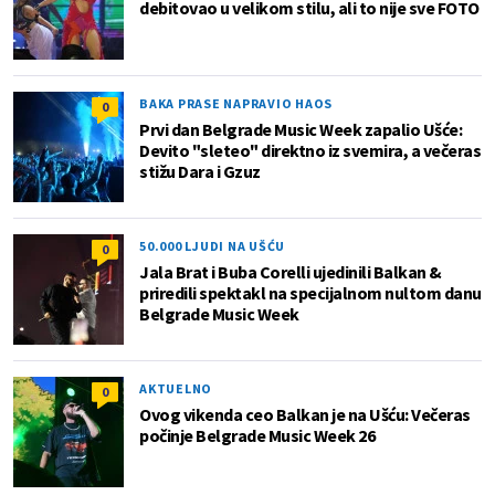
debitovao u velikom stilu, ali to nije sve FOTO
BAKA PRASE NAPRAVIO HAOS
0
Prvi dan Belgrade Music Week zapalio Ušće:
Devito "sleteo" direktno iz svemira, a večeras
stižu Dara i Gzuz
50.000 LJUDI NA UŠĆU
0
Jala Brat i Buba Corelli ujedinili Balkan &
priredili spektakl na specijalnom nultom danu
Belgrade Music Week
AKTUELNO
0
Ovog vikenda ceo Balkan je na Ušću: Večeras
počinje Belgrade Music Week 26