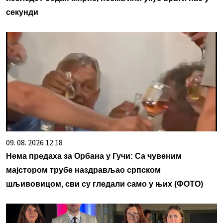
секунди
09. 08. 2026 12:18
Нема предаха за Орбана у Гучи: Са чувеним
мајстором трубе наздрављао српском
шљивовицом, сви су гледали само у њих (ФОТО)