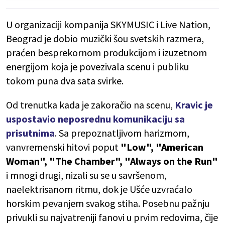
U organizaciji kompanija SKYMUSIC i Live Nation,
Beograd je dobio muzički šou svetskih razmera,
praćen besprekornom produkcijom i izuzetnom
energijom koja je povezivala scenu i publiku
tokom puna dva sata svirke.
Od trenutka kada je zakoračio na scenu,
Kravic je
uspostavio neposrednu komunikaciju sa
prisutnima
. Sa prepoznatljivom harizmom,
vanvremenski hitovi poput
"Low", "American
Woman", "The Chamber", "Always on the Run"
i mnogi drugi, nizali su se u savršenom,
naelektrisanom ritmu, dok je Ušće uzvraćalo
horskim pevanjem svakog stiha. Posebnu pažnju
privukli su najvatreniji fanovi u prvim redovima, čije