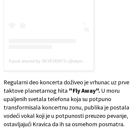
A post shared by SKYEVENTS (@skymusic.events)
Regularni deo koncerta doživeo je vrhunac uz prve
taktove planetarnog hita
"Fly Away".
U moru
upaljenih svetala telefona koja su potpuno
transformisala koncertnu zonu, publika je postala
vodeći vokal koji je u potpunosti preuzeo pevanje,
ostavljajući Kravica da ih sa osmehom posmatra.