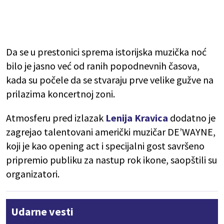
Da se u prestonici sprema istorijska muzička noć
bilo je jasno već od ranih popodnevnih časova,
kada su počele da se stvaraju prve velike gužve na
prilazima koncertnoj zoni.
Atmosferu pred izlazak
Lenija Kravica
dodatno je
zagrejao talentovani američki muzičar DE’WAYNE,
koji je kao opening act i specijalni gost savršeno
pripremio publiku za nastup rok ikone, saopštili su
organizatori.
Udarne vesti