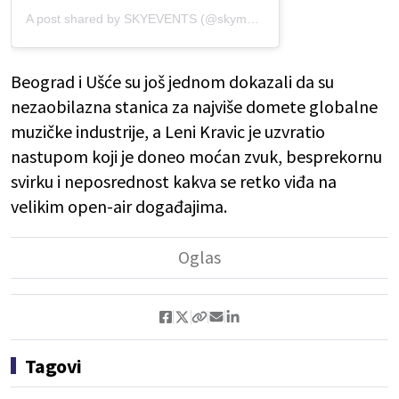
A post shared by SKYEVENTS (@skymusic.events)
Beograd i Ušće su još jednom dokazali da su
nezaobilazna stanica za najviše domete globalne
muzičke industrije, a Leni Kravic je uzvratio
nastupom koji je doneo moćan zvuk, besprekornu
svirku i neposrednost kakva se retko viđa na
velikim open-air događajima.
Tagovi