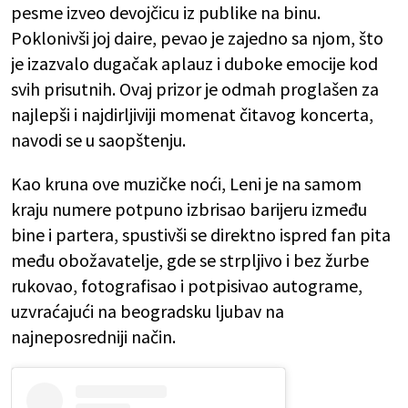
pesme izveo devojčicu iz publike na binu.
Poklonivši joj daire, pevao je zajedno sa njom, što
je izazvalo dugačak aplauz i duboke emocije kod
svih prisutnih. Ovaj prizor je odmah proglašen za
najlepši i najdirljiviji momenat čitavog koncerta,
navodi se u saopštenju.
Kao kruna ove muzičke noći, Leni je na samom
kraju numere potpuno izbrisao barijeru između
bine i partera, spustivši se direktno ispred fan pita
među obožavatelje, gde se strpljivo i bez žurbe
rukovao, fotografisao i potpisivao autograme,
uzvraćajući na beogradsku ljubav na
najneposredniji način.