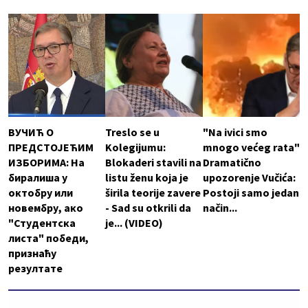
ВУЧИЋ О
Treslo se u
"Na ivici smo
ПРЕДСТОЈЕЋИМ
Kolegijumu:
mnogo većeg rata"
ИЗБОРИМА: На
Blokaderi stavili na
Dramatično
биралиша у
listu ženu koja je
upozorenje Vučića:
октобру или
širila teorije zavere
Postoji samo jedan
новембру, ако
- Sad su otkrili da
način...
"Студентска
je... (VIDEO)
листа" победи,
признаћу
резултате