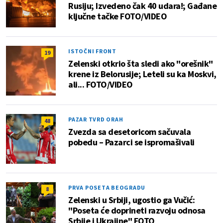
Rusiju; Izvedeno čak 40 udara!; Gađane
ključne tačke FOTO/VIDEO
ISTOČNI FRONT
19
Zelenski otkrio šta sledi ako "orešnik"
krene iz Belorusije; Leteli su ka Moskvi,
ali... FOTO/VIDEO
PAZAR TVRD ORAH
48
Zvezda sa desetoricom sačuvala
pobedu – Pazarci se ispromašivali
PRVA POSETA BEOGRADU
8
Zelenski u Srbiji, ugostio ga Vučić:
"Poseta će doprineti razvoju odnosa
Srbije i Ukrajine" FOTO