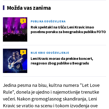
Možda vas zanima
1
PUBLIKA ODUŠEVLJENA
Rok spektakl na Ušću: Leni Kravic imao
posebnu poruku za beogradsku publiku FOTO
6
NIJE KRIO ODUŠEVLJENJE
Leni Kravic morao da prekine koncert,
reagovao zbog publike u Beogradu
Jedina pesma na bisu, kultna numera "Let Love
Rule", donela je ujedno i najemotivnije trenutke
večeri. Nakon gromoglasnog skandiranja, Leni
Kravic se vratio na scenu i tokom izvođenja ove