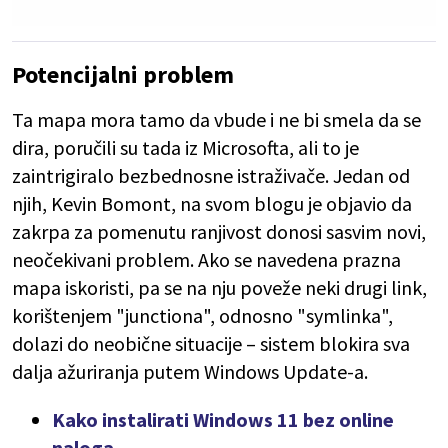
Potencijalni problem
Ta mapa mora tamo da vbude i ne bi smela da se
dira, poručili su tada iz Microsofta, ali to je
zaintrigiralo bezbednosne istraživače. Jedan od
njih, Kevin Bomont, na svom blogu je objavio da
zakrpa za pomenutu ranjivost donosi sasvim novi,
neočekivani problem. Ako se navedena prazna
mapa iskoristi, pa se na nju poveže neki drugi link,
korištenjem "junctiona", odnosno "symlinka",
dolazi do neobične situacije – sistem blokira sva
dalja ažuriranja putem Windows Update-a.
Kako instalirati Windows 11 bez online
naloga