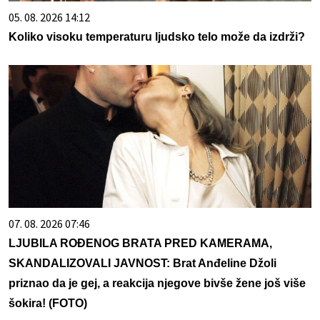
05. 08. 2026 14:12
Koliko visoku temperaturu ljudsko telo može da izdrži?
07. 08. 2026 07:46
LJUBILA ROĐENOG BRATA PRED KAMERAMA,
SKANDALIZOVALI JAVNOST: Brat Anđeline Džoli
priznao da je gej, a reakcija njegove bivše žene još više
šokira! (FOTO)