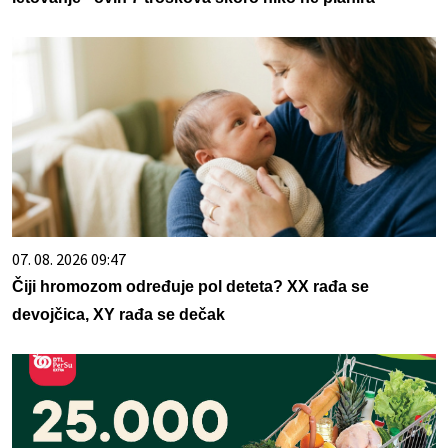
07. 08. 2026 09:47
Čiji hromozom određuje pol deteta? XX rađa se
devojčica, XY rađa se dečak