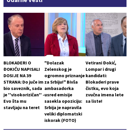
BLOKADERI O
"Dolazak
Vetirani Đokić,
ĐOKIĆU NAPISALI
Zelenskog je
Lompar i drugi
DOSIJE NA 39
ogromno priznanje
kandidati:
STRANA: Do juče im
za Srbiju!" Bivša
Blokaderi prave
bio saveznik, sada
ambasadorka
čistku, evo koja
je ''visokorizičan'' -
usred emisije
zvučna imena lete
Evo šta mu
sasekla opoziciju:
sa liste!
stavljaju na teret
Srbija je napravila
veliki diplomatski
iskorak (FOTO)