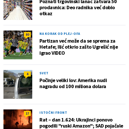
Poznati trgovinski lanac zatvara 50
prodavnica: Deo radnika već dobio
otkaz
NA KORAK OD PLEJ-OFA
80
Partizan već može da se sprema za
Hetafe; Ilić otkrio zašto Ugrešić nije
igrao VIDEO
SVET
4
Počinje veliki lov: Amerika nudi
nagradu od 100 miliona dolara
ISTOČNI FRONT
17
Rat – dan 1.624: Ukrajinci ponovo
pogodili "ruski Amazon"; SAD pojačale