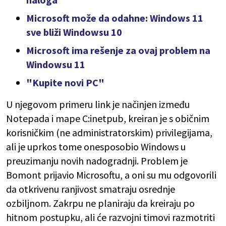
Microsoft može da odahne: Windows 11
sve bliži Windowsu 10
Microsoft ima rešenje za ovaj problem na
Windowsu 11
"Kupite novi PC"
U njegovom primeru link je načinjen između
Notepada i mape C:inetpub, kreiran je s običnim
korisničkim (ne administratorskim) privilegijama,
ali je uprkos tome onesposobio Windows u
preuzimanju novih nadogradnji. Problem je
Bomont prijavio Microsoftu, a oni su mu odgovorili
da otkrivenu ranjivost smatraju osrednje
ozbiljnom. Zakrpu ne planiraju da kreiraju po
hitnom postupku, ali će razvojni timovi razmotriti