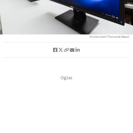
Shutterstock/Thannaree Deepul