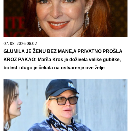
07. 08. 2026 08:02
GLUMILA JE ŽENU BEZ MANE,A PRIVATNO PROŠLA
KROZ PAKAO: Marša Kros je doživela velike gubitke,
bolest i dugo je čekala na ostvarenje ove želje