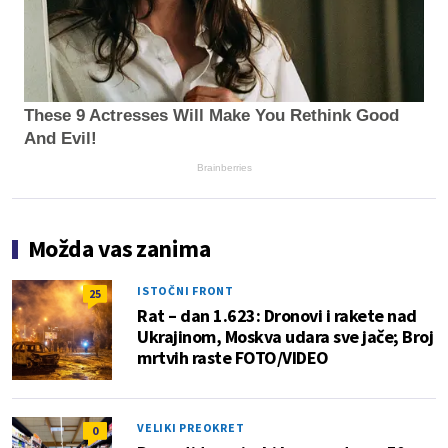
These 9 Actresses Will Make You Rethink Good
And Evil!
Brainberries
Možda vas zanima
ISTOČNI FRONT
25
Rat – dan 1.623: Dronovi i rakete nad
Ukrajinom, Moskva udara sve jače; Broj
mrtvih raste FOTO/VIDEO
VELIKI PREOKRET
0