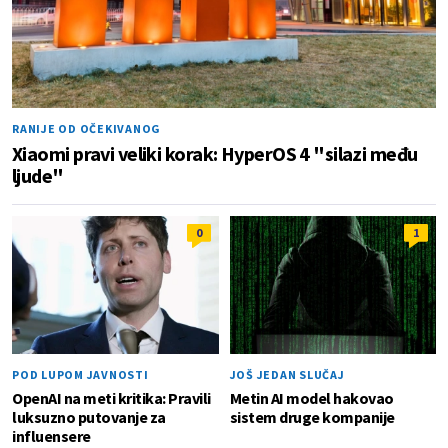
RANIJE OD OČEKIVANOG
Xiaomi pravi veliki korak: HyperOS 4 "silazi među
ljude"
0
1
POD LUPOM JAVNOSTI
JOŠ JEDAN SLUČAJ
OpenAI na meti kritika: Pravili
Metin AI model hakovao
luksuzno putovanje za
sistem druge kompanije
influensere