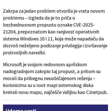
Zakrpa za jedan problem otvorila je vrata novom
problemu – izgleda da je to priča o
bezbednosnom propustu oznake CVE-2025-
21204, prepoznatom kao ranjivost operativnih
sistema Windows 10 i 11, koja može napadaču da
dozvoli neželjeno podizanje privilegija i izvršavanje
proizvoljnih naredbi.
Microsoft je svojom redovnom aprilskom
nadogradnjom zakrpio taj propust, a pritom su
morali da pribegnu neuobičajenom rešenju –
korisnicima su u root mapi sistemskog diska
kreirali novu mapu, najčešće vidljivu kao C:inetpub.
Udarne vesti