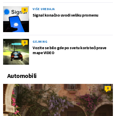
VIŠE UREĐAJA
0
Signal konačno uvodi veliku promenu
GEJMING
0
Vozite se bilo gde po svetu koristeći prave
mape VIDEO
Automobili
0