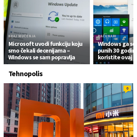
KRAJ MUČENJA
RAČUNARI
Microsoft uvodi funkciju koju
Windows ga se 
smo čekali decenijama –
punih 30 godina:
Windows se sam popravlja
koristite ovaj 
Tehnopolis
0