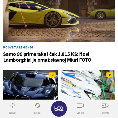
POSVETA LEGENDI
Samo 99 primeraka i čak 1.015 KS: Novi
Lamborghini je omaž slavnoj Miuri FOTO
0
0
LUKSUZ NA TOČKOVIMA
VELIKO INTERESOVANJE
Novo
Sport
Video
Menu