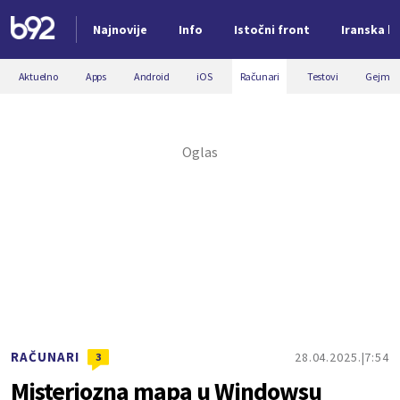
Najnovije
Info
Istočni front
Iranska kr
Nova vest
Aktuelno
Apps
Android
iOS
Računari
Testovi
Gejmin
RAČUNARI
28.04.2025.
7:54
3
Misteriozna mapa u Windowsu