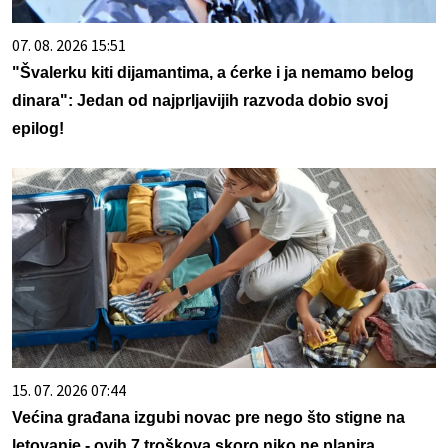
07. 08. 2026 15:51
"Švalerku kiti dijamantima, a ćerke i ja nemamo belog
dinara": Jedan od najprljavijih razvoda dobio svoj
epilog!
15. 07. 2026 07:44
Većina građana izgubi novac pre nego što stigne na
letovanje - ovih 7 troškova skoro niko ne planira